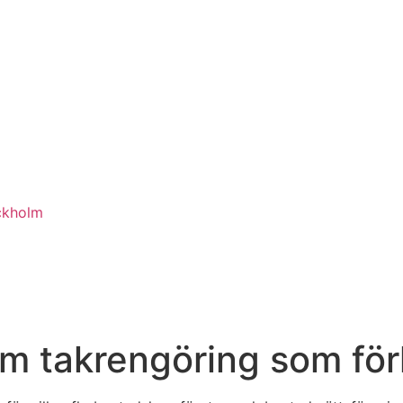
ckholm
m takrengöring som förl