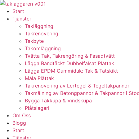
Skip
to
Start
content
Tjänster
Takläggning
Takrenovering
Takbyte
Takomläggning
Tvätta Tak, Takrengöring & Fasadtvätt
Lägga Bandtäckt Dubbelfalsat Plåttak
Lägga EPDM Gummiduk: Tak & Tätskikt
Måla Plåttak
Takrenovering av Lertegel & Tegeltakpannor
Takmålning av Betongpannor & Takpannor i Sto
Bygga Takkupa & Vindskupa
Plåtslageri
Om Oss
Blogg
Start
Tjänster