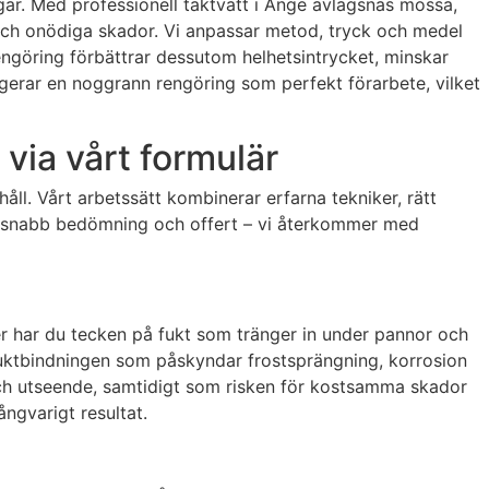
ngar. Med professionell taktvätt i Ånge avlägsnas mossa,
 och onödiga skador. Vi anpassar metod, tryck och medel
rengöring förbättrar dessutom helhetsintrycket, minskar
ngerar en noggrann rengöring som perfekt förarbete, vilket
 via vårt formulär
åll. Vårt arbetssätt kombinerar erfarna tekniker, rätt
 en snabb bedömning och offert – vi återkommer med
er har du tecken på fukt som tränger in under pannor och
 fuktbindningen som påskyndar frostsprängning, korrosion
 och utseende, samtidigt som risken för kostsamma skador
ngvarigt resultat.