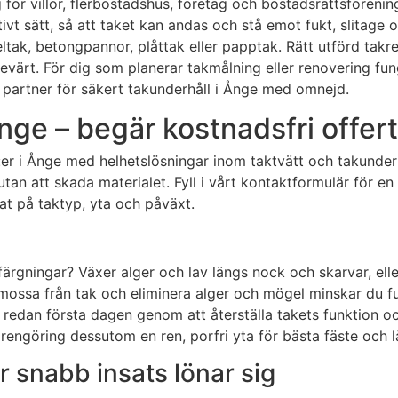
g för villor, flerbostadshus, företag och bostadsrättsföreni
vt sätt, så att taket kan andas och stå emot fukt, slitage
eltak, betongpannor, plåttak eller papptak. Rätt utförd tak
sevärt. För dig som planerar takmålning eller renovering fu
gg partner för säkert takunderhåll i Ånge med omnejd.
nge – begär kostnadsfri offert
:er i Ånge med helhetslösningar inom taktvätt och takunderh
utan att skada materialet. Fyll i vårt kontaktformulär för
t på taktyp, yta och påväxt.
ärgningar? Växer alger och lav längs nock och skarvar, ell
rt mossa från tak och eliminera alger och mögel minskar du
ad redan första dagen genom att återställa takets funktion
rengöring dessutom en ren, porfri yta för bästa fäste och lå
r snabb insats lönar sig