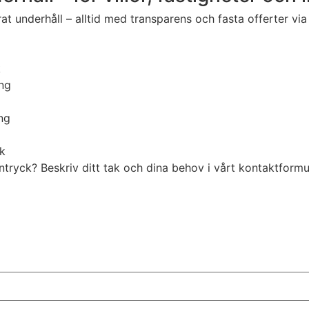
at underhåll – alltid med transparens och fasta offerter via
k
ng
ng
ck
etsintryck? Beskriv ditt tak och dina behov i vårt kontakt