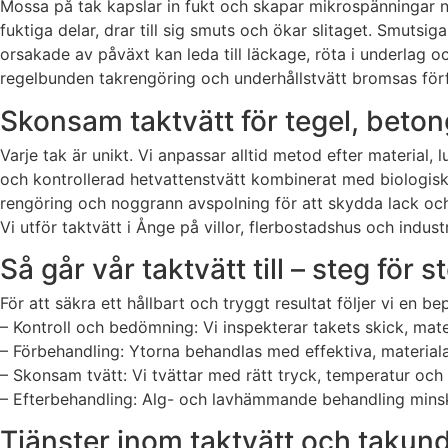
Mossa på tak kapslar in fukt och skapar mikrospänningar nä
fuktiga delar, drar till sig smuts och ökar slitaget. Smuts
orsakade av påväxt kan leda till läckage, röta i underlag o
regelbunden takrengöring och underhållstvätt bromsas förf
Skonsam taktvätt för tegel, beton
Varje tak är unikt. Vi anpassar alltid metod efter material,
och kontrollerad hetvattenstvätt kombinerat med biologis
rengöring och noggrann avspolning för att skydda lack och 
Vi utför taktvätt i Ånge på villor, flerbostadshus och ind
Så går vår taktvätt till – steg för s
För att säkra ett hållbart och tryggt resultat följer vi en
– Kontroll och bedömning: Vi inspekterar takets skick, mat
– Förbehandling: Ytorna behandlas med effektiva, material
– Skonsam tvätt: Vi tvättar med rätt tryck, temperatur och 
– Efterbehandling: Alg- och lavhämmande behandling minskar
Tjänster inom taktvätt och takunder