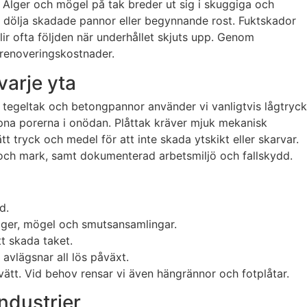
. Alger och mögel på tak breder ut sig i skuggiga och
kan dölja skadade pannor eller begynnande rost. Fuktskador
lir ofta följden när underhållet skjuts upp. Genom
 renoveringskostnader.
varje yta
 På tegeltak och betongpannor använder vi vanligtvis lågtryck
pna porerna i onödan. Plåttak kräver mjuk mekanisk
 tryck och medel för att inte skada ytskikt eller skarvar.
r och mark, samt dokumenterad arbetsmiljö och fallskydd.
d.
alger, mögel och smutsansamlingar.
t skada taket.
 avlägsnar all lös påväxt.
vätt. Vid behov rensar vi även hängrännor och fotplåtar.
industrier