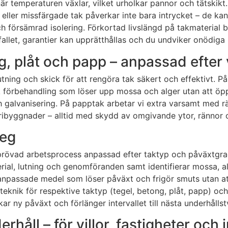
r temperaturen växlar, vilket urholkar pannor och tätskikt
iga eller missfärgade tak påverkar inte bara intrycket – de 
ch försämrad isolering. Förkortad livslängd på takmaterial b
allet, garantier kan upprätthållas och du undviker onödiga
g, plåt och papp – anpassad efter 
 lutning och skick för att rengöra tak säkert och effektivt.
k förbehandling som löser upp mossa och alger utan att öp
galvanisering. På papptak arbetar vi extra varsamt med rätt
ustribyggnader – alltid med skydd av omgivande ytor, ränno
teg
 beprövad arbetsprocess anpassad efter taktyp och påväxtgra
erial, lutning och genomföranden samt identifierar mossa, 
anpassade medel som löser påväxt och frigör smuts utan at
teknik för respektive taktyp (tegel, betong, plåt, papp) och
 ny påväxt och förlänger intervallet till nästa underhållst
håll – för villor, fastigheter och 