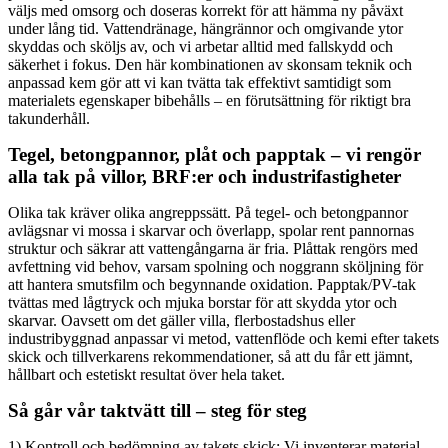
väljs med omsorg och doseras korrekt för att hämma ny påväxt
under lång tid. Vattendränage, hängrännor och omgivande ytor
skyddas och sköljs av, och vi arbetar alltid med fallskydd och
säkerhet i fokus. Den här kombinationen av skonsam teknik och
anpassad kem gör att vi kan tvätta tak effektivt samtidigt som
materialets egenskaper bibehålls – en förutsättning för riktigt bra
takunderhåll.
Tegel, betongpannor, plåt och papptak – vi rengör
alla tak på villor, BRF:er och industrifastigheter
Olika tak kräver olika angreppssätt. På tegel- och betongpannor
avlägsnar vi mossa i skarvar och överlapp, spolar rent pannornas
struktur och säkrar att vattengångarna är fria. Plåttak rengörs med
avfettning vid behov, varsam spolning och noggrann sköljning för
att hantera smutsfilm och begynnande oxidation. Papptak/PV-tak
tvättas med lågtryck och mjuka borstar för att skydda ytor och
skarvar. Oavsett om det gäller villa, flerbostadshus eller
industribyggnad anpassar vi metod, vattenflöde och kemi efter takets
skick och tillverkarens rekommendationer, så att du får ett jämnt,
hållbart och estetiskt resultat över hela taket.
Så går vår taktvätt till – steg för steg
1) Kontroll och bedömning av takets skick: Vi inventerar material,