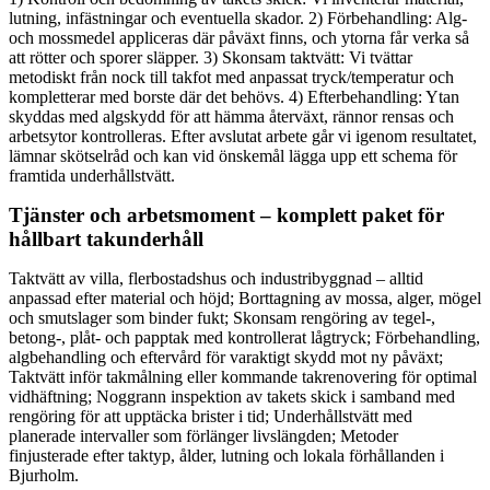
lutning, infästningar och eventuella skador. 2) Förbehandling: Alg-
och mossmedel appliceras där påväxt finns, och ytorna får verka så
att rötter och sporer släpper. 3) Skonsam taktvätt: Vi tvättar
metodiskt från nock till takfot med anpassat tryck/temperatur och
kompletterar med borste där det behövs. 4) Efterbehandling: Ytan
skyddas med algskydd för att hämma återväxt, rännor rensas och
arbetsytor kontrolleras. Efter avslutat arbete går vi igenom resultatet,
lämnar skötselråd och kan vid önskemål lägga upp ett schema för
framtida underhållstvätt.
Tjänster och arbetsmoment – komplett paket för
hållbart takunderhåll
Taktvätt av villa, flerbostadshus och industribyggnad – alltid
anpassad efter material och höjd; Borttagning av mossa, alger, mögel
och smutslager som binder fukt; Skonsam rengöring av tegel-,
betong-, plåt- och papptak med kontrollerat lågtryck; Förbehandling,
algbehandling och eftervård för varaktigt skydd mot ny påväxt;
Taktvätt inför takmålning eller kommande takrenovering för optimal
vidhäftning; Noggrann inspektion av takets skick i samband med
rengöring för att upptäcka brister i tid; Underhållstvätt med
planerade intervaller som förlänger livslängden; Metoder
finjusterade efter taktyp, ålder, lutning och lokala förhållanden i
Bjurholm.