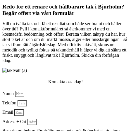
Redo för ett renare och hållbarare tak i Bjurholm?
Begär offert via vårt formulär
Vill du tvätta tak och få ett resultat som både ser bra ut och håller
över tid? Fyll i kontaktformuläret så återkommer vi med en
kostnadsfri bedömning och offert. Berätta vilken taktyp du har, hur
stort taket är och om du märkt mossa, alger eller missfärgningar – så
tar vi fram rätt åtgärdsförslag. Med effektiv taktvätt, skonsam
metodik och tydligt fokus på takunderhåll hjälper vi dig att säkra ett
friskt, snyggt och långlivat tak i Bjurholm. Skicka din förfrågan
idag.
Kontakta oss idag!
Namn
Telefon
Email
Adress + Ort
Beskriv ert behov, förutsättningar, antal m2 & önskat startdatum