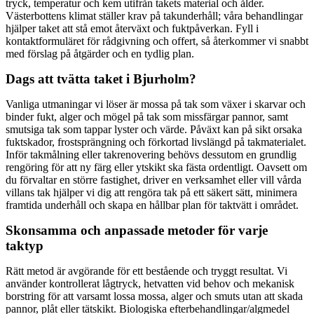
tryck, temperatur och kem utifrån takets material och ålder.
Västerbottens klimat ställer krav på takunderhåll; våra behandlingar
hjälper taket att stå emot återväxt och fuktpåverkan. Fyll i
kontaktformuläret för rådgivning och offert, så återkommer vi snabbt
med förslag på åtgärder och en tydlig plan.
Dags att tvätta taket i Bjurholm?
Vanliga utmaningar vi löser är mossa på tak som växer i skarvar och
binder fukt, alger och mögel på tak som missfärgar pannor, samt
smutsiga tak som tappar lyster och värde. Påväxt kan på sikt orsaka
fuktskador, frostsprängning och förkortad livslängd på takmaterialet.
Inför takmålning eller takrenovering behövs dessutom en grundlig
rengöring för att ny färg eller ytskikt ska fästa ordentligt. Oavsett om
du förvaltar en större fastighet, driver en verksamhet eller vill vårda
villans tak hjälper vi dig att rengöra tak på ett säkert sätt, minimera
framtida underhåll och skapa en hållbar plan för taktvätt i området.
Skonsamma och anpassade metoder för varje
taktyp
Rätt metod är avgörande för ett bestående och tryggt resultat. Vi
använder kontrollerat lågtryck, hetvatten vid behov och mekanisk
borstring för att varsamt lossa mossa, alger och smuts utan att skada
pannor, plåt eller tätskikt. Biologiska efterbehandlingar/algmedel