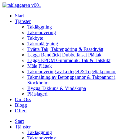
Skip
to
Start
content
Tjänster
Takläggning
Takrenovering
Takbyte
Takomläggning
Tvätta Tak, Takrengöring & Fasadtvätt
Lägga Bandtäckt Dubbelfalsat Plåttak
Lägga EPDM Gummiduk: Tak & Tätskikt
Måla Plåttak
Takrenovering av Lertegel & Tegeltakpannor
Takmålning av Betongpannor & Takpannor i
Stockholm
Bygga Takkupa & Vindskupa
Plåtslageri
Om Oss
Blogg
Offert
Start
Tjänster
Takläggning
Takrenovering