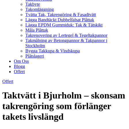
Takbyte
Takomläggning
Tvätta Tak, Takrengöring & Fasadtvätt
Lägga Bandtäckt Dubbelfalsat Plåttak
Lägga EPDM Gummiduk: Tak & Tätskikt
Måla Plåttak
Takrenovering av Lertegel & Tegeltakpannor
Takmålning av Betongpannor & Takpannor i
Stockholm
Bygga Takkupa & Vindskupa
Plåtslageri
Om Oss
Blogg
Offert
Offert
Taktvätt i Bjurholm – skonsam
takrengöring som förlänger
takets livslängd