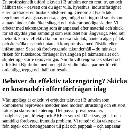
En professionellt utförd taktvätt i Bjurholm ger ett rent, tryggt och
hållbart tak – oavsett om du äger villa, hyreshus, industrifastighet
eller företräder en bostadsrättsförening. Genom att tvätta tak
regelbundet avlägsnas mossa, alger, mögel och ingrodd smuts som
annars binder fukt, ökar slitaget och riskerar onödiga skador. Vi
arbetar med takrengöring som är anpassad efter material och skick
för att skydda ytan samtidigt som resultatet blir långvarigt. Med rätt
metodik kan vi effektivt ta bort mossa från tak, hantera alger på tak
och återställa utseendet utan att kompromissa med tätskikt eller
infästningar. Satsa på förebyggande takunderhåll – du minskar
risken för fuktskador, förlänger livslängden på takmaterialet och
skjuter upp större renoveringar. När du vill rengöra tak säkert och
effektivt i Bjurholm med omnejd är vi din lokala partner för ett
ordentligt, tryggt och hållbart resultat.
Behöver du effektiv takrengöring? Skicka
en kostnadsfri offertförfrågan idag
Vårt upplägg är enkelt: vi erbjuder taktvätt i Bjurholm som
kombinerar beprövade metoder med modern utrustning och ett stort
fokus på skonsam hantering. Det passar privatpersoner,
fastighetsägare, företag och BRF:er som vill få ett snyggt tak och
samtidigt förebygga framtida problem. Vi rengör olika taktyper –
från tegel- och betongpannor till plåt och papptak – och anpassar