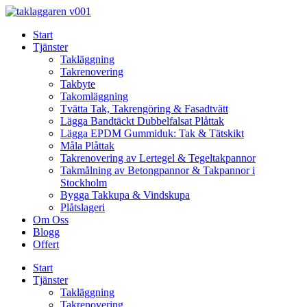
Skip
to
Start
content
Tjänster
Takläggning
Takrenovering
Takbyte
Takomläggning
Tvätta Tak, Takrengöring & Fasadtvätt
Lägga Bandtäckt Dubbelfalsat Plåttak
Lägga EPDM Gummiduk: Tak & Tätskikt
Måla Plåttak
Takrenovering av Lertegel & Tegeltakpannor
Takmålning av Betongpannor & Takpannor i
Stockholm
Bygga Takkupa & Vindskupa
Plåtslageri
Om Oss
Blogg
Offert
Start
Tjänster
Takläggning
Takrenovering