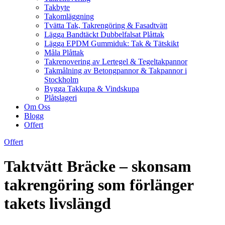
Takbyte
Takomläggning
Tvätta Tak, Takrengöring & Fasadtvätt
Lägga Bandtäckt Dubbelfalsat Plåttak
Lägga EPDM Gummiduk: Tak & Tätskikt
Måla Plåttak
Takrenovering av Lertegel & Tegeltakpannor
Takmålning av Betongpannor & Takpannor i
Stockholm
Bygga Takkupa & Vindskupa
Plåtslageri
Om Oss
Blogg
Offert
Offert
Taktvätt Bräcke – skonsam
takrengöring som förlänger
takets livslängd