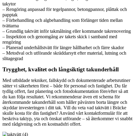
takytor
– Rengöring anpassad för tegelpannor, betongpannor, plåttak och
papptak
– Förbehandling och algbehandling som förlänger tiden mellan
tvättarna
– Grundlig taktvätt inför takmålning eller kommande takrenovering
– Inspektion och genomgång av takets skick i samband med
rengöring
– Planerad underhållstvätt för längre hållbarhet och färre skador
– Metodval och utförande skräddarsytt efter material, lutning och
slitagegrad
Trygghet, kvalitet och långsiktigt takunderhåll
Med utbildade tekniker, fallskydd och dokumenterade arbetsrutiner
sätter vi säkerheten först – både för personal och fastighet. Du får
tydlig offert, fast planering och fotodokumentation före/efter så att
du kan följa resultatet. Vi rekommenderar även ett schema för
återkommande takunderhåll som håller påväxten borta längre och
skyddar investeringen i ditt tak. Vill du veta vad taktvätt i Bräcke
skulle kosta för din fastighet? Använd vårt kontaktformulär för att
beskriva taktyp, yta och önskat utförande – så återkommer vi snabbt
med rådgivning och en kostnadsfri offert.