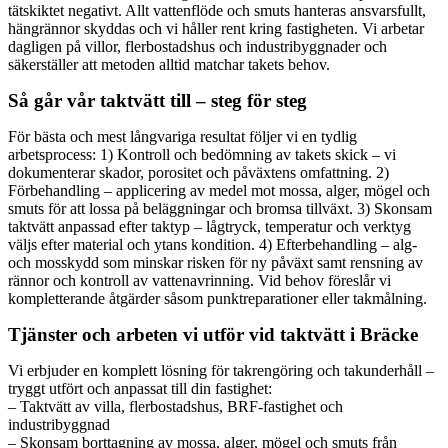
tätskiktet negativt. Allt vattenflöde och smuts hanteras ansvarsfullt,
hängrännor skyddas och vi håller rent kring fastigheten. Vi arbetar
dagligen på villor, flerbostadshus och industribyggnader och
säkerställer att metoden alltid matchar takets behov.
Så går vår taktvätt till – steg för steg
För bästa och mest långvariga resultat följer vi en tydlig
arbetsprocess: 1) Kontroll och bedömning av takets skick – vi
dokumenterar skador, porositet och påväxtens omfattning. 2)
Förbehandling – applicering av medel mot mossa, alger, mögel och
smuts för att lossa på beläggningar och bromsa tillväxt. 3) Skonsam
taktvätt anpassad efter taktyp – lågtryck, temperatur och verktyg
väljs efter material och ytans kondition. 4) Efterbehandling – alg-
och mosskydd som minskar risken för ny påväxt samt rensning av
rännor och kontroll av vattenavrinning. Vid behov föreslår vi
kompletterande åtgärder såsom punktreparationer eller takmålning.
Tjänster och arbeten vi utför vid taktvätt i Bräcke
Vi erbjuder en komplett lösning för takrengöring och takunderhåll –
tryggt utfört och anpassat till din fastighet:
– Taktvätt av villa, flerbostadshus, BRF-fastighet och
industribyggnad
– Skonsam borttagning av mossa, alger, mögel och smuts från