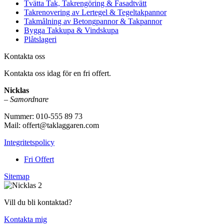
Tvätta Tak, Takrengöring & Fasadtvätt
Takrenovering av Lertegel & Tegeltakpannor
Takmålning av Betongpannor & Takpannor
Bygga Takkupa & Vindskupa
Plåtslageri
Kontakta oss
Kontakta oss idag för en fri offert.
Nicklas
–
Samordnare
Nummer: 010-555 89 73
Mail: offert@taklaggaren.com
Integritetspolicy
Fri Offert
Sitemap
Vill du bli kontaktad?
Kontakta mig