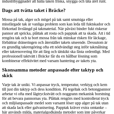
industribyggnader att hålla taken friska, snygga och täta året runt.
Dags att tvätta taket i Bräcke?
Mossa på tak, alger och mögel på tak samt smutsiga eller
missfärgade tak är vanliga problem som kan leda till fuktskador och
förkortad livslängd på takmaterial. När påväxt binder fukt riskerar
pannor att spricka, plåttak att rosta och papptak att ta skada. Att i tid
rengöra tak och ta bort mossa från tak minskar risken för läckage,
förbättrar dräneringen och återställer takets utseende. Dessutom är
en grundlig takrengöring ofta ett nödvändigt steg inför takmålning
eller takrenovering för att färg och tätskikt ska fästa ordentligt. Med
professionell taktvätt i Bräcke får du en hållbar lösning som
kombinerar effektivitet med varsam hantering av takets yta.
Skonsamma metoder anpassade efter taktyp och
skick
Varje tak är unikt. Vi anpassar tryck, temperatur, verktyg och kem
till just din taktyp och dess kondition. På tegeltak och betongpannor
arbetar vi ofta med lågtryckstvätt och noggrann mekanisk borstning
för att bevara pannornas yta. Plåttak rengörs med kontrollerat tryck
och miljöanpassade medel som varsamt löser upp alger på tak utan
att skada lack eller galvanisering. Papptak kräver extra omtanke –
här används milda, materialgodkända metoder som inte påverkar