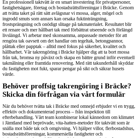
En professionell taktvätt är en smart investering för privatpersoner,
fastighetsägare, företag och bostadsrättsföreningar i Bräcke. Genom
att tvätta taket på rätt sätt avlägsnar vi mossa, alger, mögel och
ingrodd smuts som annars kan orsaka fuktinträngning,
frostsprängning och onödigt slitage på takmaterialet. Resultatet blir
ett renare och mer hållbart tak med förbättrat utseende och förlängd
livslängd. Vi arbetar med skonsamma, anpassade metoder för att
rengöra tak oavsett om det handlar om tegeltak, betongpannor,
plåttak eller papptak – alltid med fokus på säkerhet, kvalitet och
hållbarhet. Vår takrengöring i Bräcke hjälper dig att ta bort mossa
från tak, bromsa ny påväxt och skapa en bättre grund inför eventuell
takmålning eller framtida renovering. Med rätt takunderhåll skyddar
du fastigheten mot fukt, sparar pengar på sikt och säkrar husets
värde.
Behöver proffsig takrengöring i Bräcke?
Skicka din förfrågan via vårt formulär
När du behöver tvätta tak i Bräcke med omnejd erbjuder vi en trygg,
effektiv och dokumenterad process – från inspektion till
efterbehandling. Vårt team kombinerar lokal kännedom om klimatet
i Jämtland med beprövade, vita-hatten-metoder för taktvätt som är
snälla mot både tak och omgivning. Vi hjälper villor, flerbostadshus,
bostadsrättsföreningar, kommersiella fastigheter och