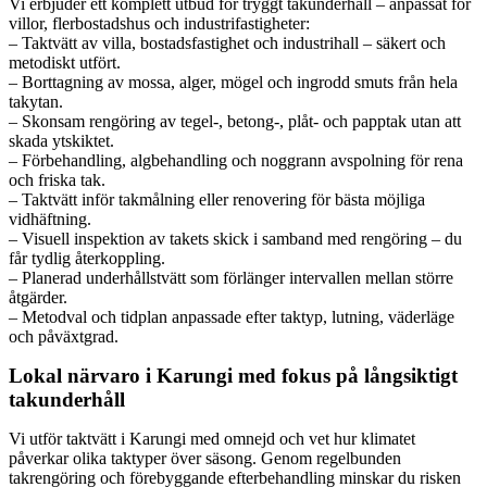
Vi erbjuder ett komplett utbud för tryggt takunderhåll – anpassat för
villor, flerbostadshus och industrifastigheter:
– Taktvätt av villa, bostadsfastighet och industrihall – säkert och
metodiskt utfört.
– Borttagning av mossa, alger, mögel och ingrodd smuts från hela
takytan.
– Skonsam rengöring av tegel-, betong-, plåt- och papptak utan att
skada ytskiktet.
– Förbehandling, algbehandling och noggrann avspolning för rena
och friska tak.
– Taktvätt inför takmålning eller renovering för bästa möjliga
vidhäftning.
– Visuell inspektion av takets skick i samband med rengöring – du
får tydlig återkoppling.
– Planerad underhållstvätt som förlänger intervallen mellan större
åtgärder.
– Metodval och tidplan anpassade efter taktyp, lutning, väderläge
och påväxtgrad.
Lokal närvaro i Karungi med fokus på långsiktigt
takunderhåll
Vi utför taktvätt i Karungi med omnejd och vet hur klimatet
påverkar olika taktyper över säsong. Genom regelbunden
takrengöring och förebyggande efterbehandling minskar du risken