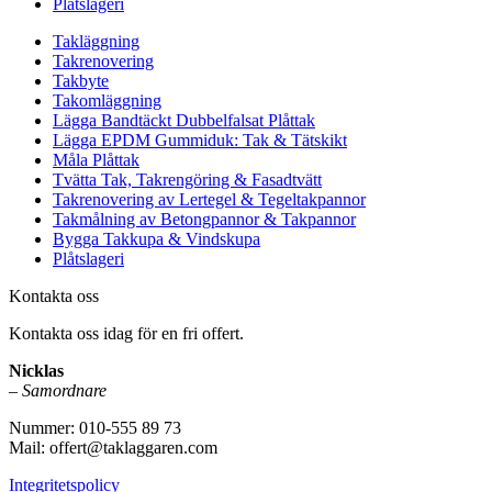
Plåtslageri
Takläggning
Takrenovering
Takbyte
Takomläggning
Lägga Bandtäckt Dubbelfalsat Plåttak
Lägga EPDM Gummiduk: Tak & Tätskikt
Måla Plåttak
Tvätta Tak, Takrengöring & Fasadtvätt
Takrenovering av Lertegel & Tegeltakpannor
Takmålning av Betongpannor & Takpannor
Bygga Takkupa & Vindskupa
Plåtslageri
Kontakta oss
Kontakta oss idag för en fri offert.
Nicklas
–
Samordnare
Nummer: 010-555 89 73
Mail: offert@taklaggaren.com
Integritetspolicy