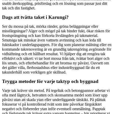
snabb återkoppling, prisförslag och en lösning som passar just ditt
tak och din fastighet.
Dags att tvätta taket i Karungi?
Ser du mossa på tak, mörka ränder, gröna beläggningar eller
missfärgningar? Alger och mögel på tak binder fukt, ökar risken för
frostsprängning och kan förkorta livslängden på takmaterial.
Smutsiga tak minskar även vattnets avrinning och kan leda till
fuktskador i underlagspappen. För dig som planerar målning eller en
kommande takrenovering är en grundlig takrengöring avgörande för
vidhäftning och ett hållbart resultat. Vi hjälper dig att rengöra tak
effektivt och säkert: vi tar bort mossa från tak, tvättar bort alger och
lös smuts, och efterbehandlar för att bromsa ny påväxt. Oavsett om
det gäller villa, flerbostadshus eller industribyggnad får du ett
takunderhåll som verkligen gör skillnad.
Trygga metoder för varje taktyp och byggnad
Varje tak kräver sin metod. På tegeltak och betongpannor arbetar vi
ofta med lågtryck, hetvatten och skonsamma medel som löser upp
påväxt utan att skada ytan eller underliggande tätskikt. På plåttak
fokuserar vi på kontrollerad tvätt som inte påverkar färgskiktet
negativt och förbereder ytan inför eventuell ommålning. Papptak
och låglutande tak kräver extra varsam hantering – här prioriterar vi