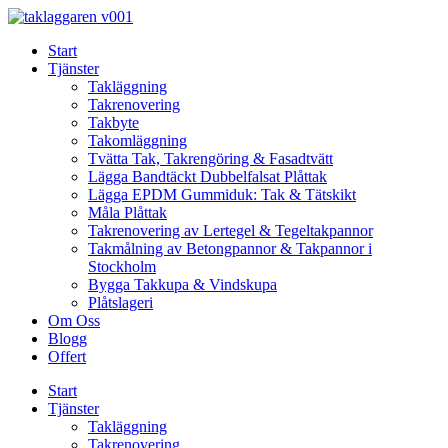
Skip
to
Start
content
Tjänster
Takläggning
Takrenovering
Takbyte
Takomläggning
Tvätta Tak, Takrengöring & Fasadtvätt
Lägga Bandtäckt Dubbelfalsat Plåttak
Lägga EPDM Gummiduk: Tak & Tätskikt
Måla Plåttak
Takrenovering av Lertegel & Tegeltakpannor
Takmålning av Betongpannor & Takpannor i
Stockholm
Bygga Takkupa & Vindskupa
Plåtslageri
Om Oss
Blogg
Offert
Start
Tjänster
Takläggning
Takrenovering