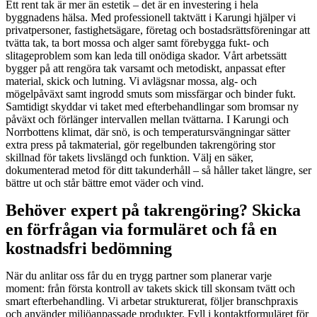
Ett rent tak är mer än estetik – det är en investering i hela
byggnadens hälsa. Med professionell taktvätt i Karungi hjälper vi
privatpersoner, fastighetsägare, företag och bostadsrättsföreningar att
tvätta tak, ta bort mossa och alger samt förebygga fukt- och
slitageproblem som kan leda till onödiga skador. Vårt arbetssätt
bygger på att rengöra tak varsamt och metodiskt, anpassat efter
material, skick och lutning. Vi avlägsnar mossa, alg- och
mögelpåväxt samt ingrodd smuts som missfärgar och binder fukt.
Samtidigt skyddar vi taket med efterbehandlingar som bromsar ny
påväxt och förlänger intervallen mellan tvättarna. I Karungi och
Norrbottens klimat, där snö, is och temperatursvängningar sätter
extra press på takmaterial, gör regelbunden takrengöring stor
skillnad för takets livslängd och funktion. Välj en säker,
dokumenterad metod för ditt takunderhåll – så håller taket längre, ser
bättre ut och står bättre emot väder och vind.
Behöver expert på takrengöring? Skicka
en förfrågan via formuläret och få en
kostnadsfri bedömning
När du anlitar oss får du en trygg partner som planerar varje
moment: från första kontroll av takets skick till skonsam tvätt och
smart efterbehandling. Vi arbetar strukturerat, följer branschpraxis
och använder miljöanpassade produkter. Fyll i kontaktformuläret för