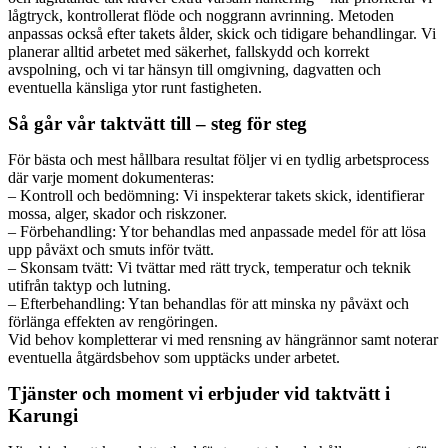
lågtryck, kontrollerat flöde och noggrann avrinning. Metoden
anpassas också efter takets ålder, skick och tidigare behandlingar. Vi
planerar alltid arbetet med säkerhet, fallskydd och korrekt
avspolning, och vi tar hänsyn till omgivning, dagvatten och
eventuella känsliga ytor runt fastigheten.
Så går vår taktvätt till – steg för steg
För bästa och mest hållbara resultat följer vi en tydlig arbetsprocess
där varje moment dokumenteras:
– Kontroll och bedömning: Vi inspekterar takets skick, identifierar
mossa, alger, skador och riskzoner.
– Förbehandling: Ytor behandlas med anpassade medel för att lösa
upp påväxt och smuts inför tvätt.
– Skonsam tvätt: Vi tvättar med rätt tryck, temperatur och teknik
utifrån taktyp och lutning.
– Efterbehandling: Ytan behandlas för att minska ny påväxt och
förlänga effekten av rengöringen.
Vid behov kompletterar vi med rensning av hängrännor samt noterar
eventuella åtgärdsbehov som upptäcks under arbetet.
Tjänster och moment vi erbjuder vid taktvätt i
Karungi