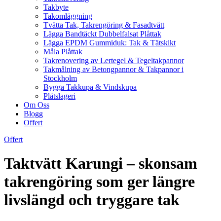
Takbyte
Takomläggning
Tvätta Tak, Takrengöring & Fasadtvätt
Lägga Bandtäckt Dubbelfalsat Plåttak
Lägga EPDM Gummiduk: Tak & Tätskikt
Måla Plåttak
Takrenovering av Lertegel & Tegeltakpannor
Takmålning av Betongpannor & Takpannor i
Stockholm
Bygga Takkupa & Vindskupa
Plåtslageri
Om Oss
Blogg
Offert
Offert
Taktvätt Karungi – skonsam
takrengöring som ger längre
livslängd och tryggare tak