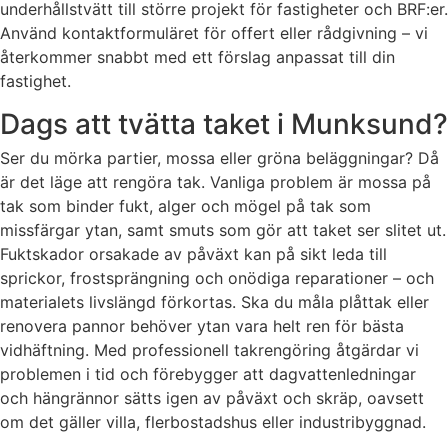
underhållstvätt till större projekt för fastigheter och BRF:er.
Använd kontaktformuläret för offert eller rådgivning – vi
återkommer snabbt med ett förslag anpassat till din
fastighet.
Dags att tvätta taket i Munksund?
Ser du mörka partier, mossa eller gröna beläggningar? Då
är det läge att rengöra tak. Vanliga problem är mossa på
tak som binder fukt, alger och mögel på tak som
missfärgar ytan, samt smuts som gör att taket ser slitet ut.
Fuktskador orsakade av påväxt kan på sikt leda till
sprickor, frostsprängning och onödiga reparationer – och
materialets livslängd förkortas. Ska du måla plåttak eller
renovera pannor behöver ytan vara helt ren för bästa
vidhäftning. Med professionell takrengöring åtgärdar vi
problemen i tid och förebygger att dagvattenledningar
och hängrännor sätts igen av påväxt och skräp, oavsett
om det gäller villa, flerbostadshus eller industribyggnad.