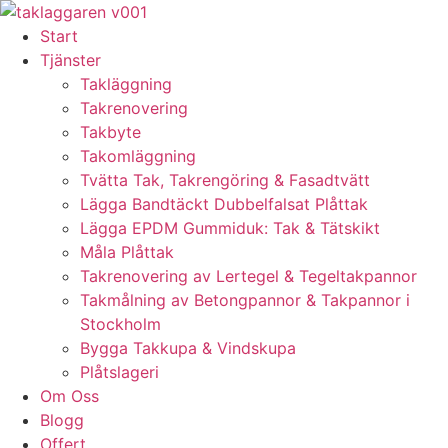
Skip
to
Start
content
Tjänster
Takläggning
Takrenovering
Takbyte
Takomläggning
Tvätta Tak, Takrengöring & Fasadtvätt
Lägga Bandtäckt Dubbelfalsat Plåttak
Lägga EPDM Gummiduk: Tak & Tätskikt
Måla Plåttak
Takrenovering av Lertegel & Tegeltakpannor
Takmålning av Betongpannor & Takpannor i
Stockholm
Bygga Takkupa & Vindskupa
Plåtslageri
Om Oss
Blogg
Offert