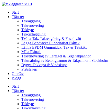
Skip
to
Start
content
Tjänster
Takläggning
Takrenovering
Takbyte
Takomläggning
Tvätta Tak, Takrengöring & Fasadtvätt
Lägga Bandtäckt Dubbelfalsat Plåttak
Lägga EPDM Gummiduk: Tak & Tätskikt
Måla Plåttak
Takrenovering av Lertegel & Tegeltakpannor
Takmålning av Betongpannor & Takpannor i Stockholm
Bygga Takkupa & Vindskupa
Plåtslageri
Om Oss
Blogg
Start
Tjänster
Takläggning
Takrenovering
Takbyte
Takomläggning