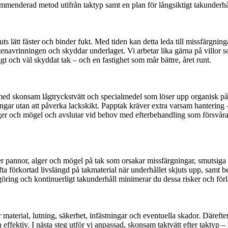
ommenderad metod utifrån taktyp samt en plan för långsiktigt takunder
s lätt fäster och binder fukt. Med tiden kan detta leda till missfärgnin
r vattenavrinningen och skyddar underlaget. Vi arbetar lika gärna på vill
ggt och väl skyddat tak – och en fastighet som mår bättre, året runt.
i med skonsam lågtryckstvätt och specialmedel som löser upp organisk på
gar utan att påverka lackskikt. Papptak kräver extra varsam hantering – 
 alger och mögel och avslutar vid behov med efterbehandling som försvåra
r pannor, alger och mögel på tak som orsakar missfärgningar, smutsiga e
a förkortad livslängd på takmaterial när underhållet skjuts upp, samt be
göring och kontinuerligt takunderhåll minimerar du dessa risker och förl
material, lutning, säkerhet, infästningar och eventuella skador. Därefte
fektiv. I nästa steg utför vi anpassad, skonsam taktvätt efter taktyp – 