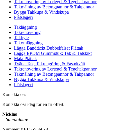
Takrenovering av Lertegel & Tegeltakpannor
Takmålning av Betongpannor & Takpannor
Bygga Takkupa & Vindskupa
Plåtslageri
Takläggning
Takrenovering
Takbyte
Takomläggning
Lägga Bandtäckt Dubbelfalsat Plåttak
Lägga EPDM Gummiduk: Tak & Tätskikt
Måla Plåttak
Tvätta Tak, Takrengöring & Fasadtvätt
Takrenovering av Lertegel & Tegeltakpannor
Takmålning av Betongpannor & Takpannor
Bygga Takkupa & Vindskupa
Plåtslageri
Kontakta oss
Kontakta oss idag för en fri offert.
Nicklas
–
Samordnare
Nummer: 010-555 89 73