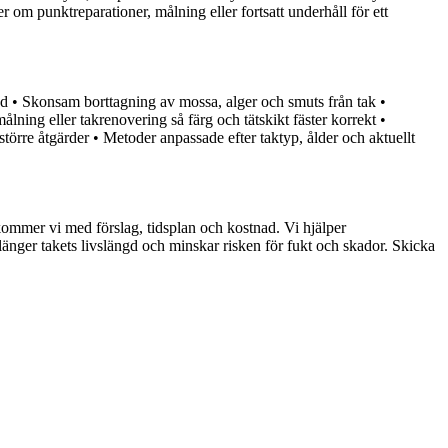
m punktreparationer, målning eller fortsatt underhåll för ett
nad • Skonsam borttagning av mossa, alger och smuts från tak •
lning eller takrenovering så färg och tätskikt fäster korrekt •
törre åtgärder • Metoder anpassade efter taktyp, ålder och aktuellt
rkommer vi med förslag, tidsplan och kostnad. Vi hjälper
änger takets livslängd och minskar risken för fukt och skador. Skicka