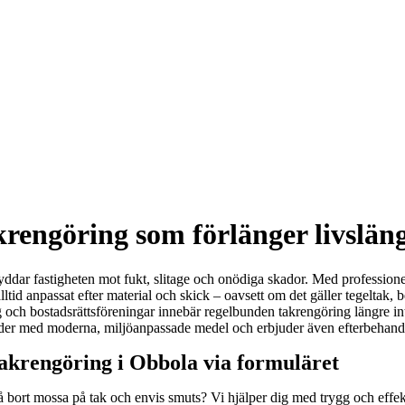
rengöring som förlänger livsläng
kyddar fastigheten mot fukt, slitage och onödiga skador. Med professione
r alltid anpassat efter material och skick – oavsett om det gäller tegeltak
etag och bostadsrättsföreningar innebär regelbunden takrengöring längre i
der med moderna, miljöanpassade medel och erbjuder även efterbehandlin
 takrengöring i Obbola via formuläret
 få bort mossa på tak och envis smuts? Vi hjälper dig med trygg och effe