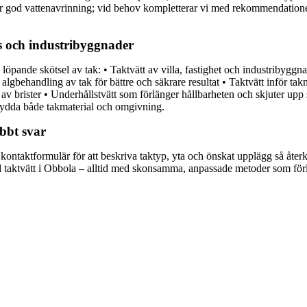
r god vattenavrinning; vid behov kompletterar vi med rekommendationer o
us och industribyggnader
löpande skötsel av tak: • Taktvätt av villa, fastighet och industribygg
gbehandling av tak för bättre och säkrare resultat • Taktvätt inför takmå
av brister • Underhållstvätt som förlänger hållbarheten och skjuter upp s
skydda både takmaterial och omgivning.
abbt svar
rt kontaktformulär för att beskriva taktyp, yta och önskat upplägg så åte
ed taktvätt i Obbola – alltid med skonsamma, anpassade metoder som förl