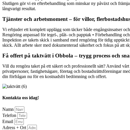
Slutligen gör vi en efterbehandling som minskar ny påväxt och främja
långvarigt resultat.
Tjänster och arbetsmoment – för villor, flerbostadsh
Vi erbjuder ett komplett upplägg som täcker både engångsinsatser och 
Rengöring anpassad för tegel-, plåt- och papptak • Förbehandling och al
Inspektion av takets skick i samband med rengöring för tidig upptäckt 
skick. Allt arbete sker med dokumenterad säkerhet och fokus på att 
Få offert på taktvätt i Obbola – trygg process och sn
Vill du rengöra taket på ett säkert och professionellt sätt? Använd vå
privatpersoner, fastighetsägare, företag och bostadsrättsföreningar m
din förfrågan nu för en kostnadsfri bedömning och offert.
Kontakta oss idag!
Namn
Telefon
Email
Adress + Ort