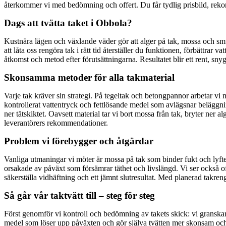
återkommer vi med bedömning och offert. Du får tydlig prisbild, rek
Dags att tvätta taket i Obbola?
Kustnära lägen och växlande väder gör att alger på tak, mossa och smut
att låta oss rengöra tak i rätt tid återställer du funktionen, förbättra
åtkomst och metod efter förutsättningarna. Resultatet blir ett rent, sny
Skonsamma metoder för alla takmaterial
Varje tak kräver sin strategi. På tegeltak och betongpannor arbetar v
kontrollerat vattentryck och fettlösande medel som avlägsnar beläggnin
ner tätskiktet. Oavsett material tar vi bort mossa från tak, bryter ner
leverantörers rekommendationer.
Problem vi förebygger och åtgärdar
Vanliga utmaningar vi möter är mossa på tak som binder fukt och lyfte
orsakade av påväxt som försämrar täthet och livslängd. Vi ser också oft
säkerställa vidhäftning och ett jämnt slutresultat. Med planerad takren
Så går vår taktvätt till – steg för steg
Först genomför vi kontroll och bedömning av takets skick: vi granskar 
medel som löser upp påväxten och gör själva tvätten mer skonsam och ef