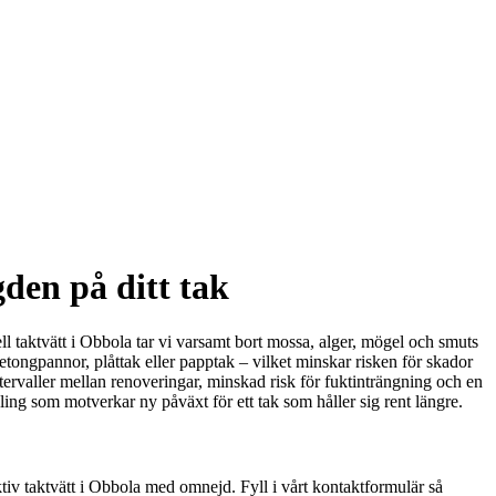
den på ditt tak
ll taktvätt i Obbola tar vi varsamt bort mossa, alger, mögel och smuts
, betongpannor, plåttak eller papptak – vilket minskar risken för skador
ntervaller mellan renoveringar, minskad risk för fuktinträngning och en
g som motverkar ny påväxt för ett tak som håller sig rent längre.
ktiv taktvätt i Obbola med omnejd. Fyll i vårt kontaktformulär så