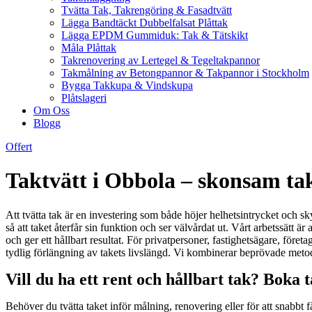
Tvätta Tak, Takrengöring & Fasadtvätt
Lägga Bandtäckt Dubbelfalsat Plåttak
Lägga EPDM Gummiduk: Tak & Tätskikt
Måla Plåttak
Takrenovering av Lertegel & Tegeltakpannor
Takmålning av Betongpannor & Takpannor i Stockholm
Bygga Takkupa & Vindskupa
Plåtslageri
Om Oss
Blogg
Offert
Taktvätt i Obbola – skonsam tak
Att tvätta tak är en investering som både höjer helhetsintrycket och s
så att taket återfår sin funktion och ser välvårdat ut. Vårt arbetssätt ä
och ger ett hållbart resultat. För privatpersoner, fastighetsägare, för
tydlig förlängning av takets livslängd. Vi kombinerar beprövade meto
Vill du ha ett rent och hållbart tak? Boka
Behöver du tvätta taket inför målning, renovering eller för att snabbt