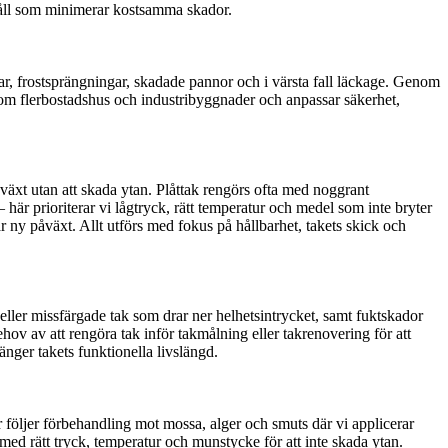
håll som minimerar kostsamma skador.
gar, frostsprängningar, skadade pannor och i värsta fall läckage. Genom
or som flerbostadshus och industribyggnader och anpassar säkerhet,
växt utan att skada ytan. Plåttak rengörs ofta med noggrant
här prioriterar vi lågtryck, rätt temperatur och medel som inte bryter
r ny påväxt. Allt utförs med fokus på hållbarhet, takets skick och
ller missfärgade tak som drar ner helhetsintrycket, samt fuktskador
hov av att rengöra tak inför takmålning eller takrenovering för att
änger takets funktionella livslängd.
r följer förbehandling mot mossa, alger och smuts där vi applicerar
med rätt tryck, temperatur och munstycke för att inte skada ytan.