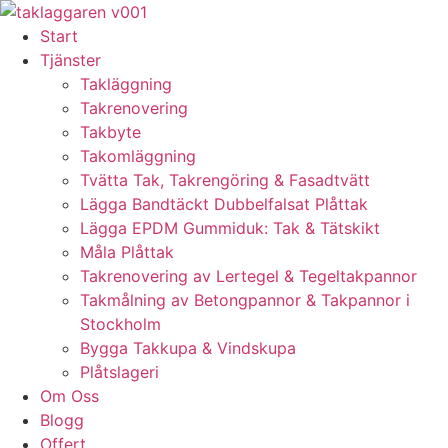
Skip
to
Start
content
Tjänster
Takläggning
Takrenovering
Takbyte
Takomläggning
Tvätta Tak, Takrengöring & Fasadtvätt
Lägga Bandtäckt Dubbelfalsat Plåttak
Lägga EPDM Gummiduk: Tak & Tätskikt
Måla Plåttak
Takrenovering av Lertegel & Tegeltakpannor
Takmålning av Betongpannor & Takpannor i
Stockholm
Bygga Takkupa & Vindskupa
Plåtslageri
Om Oss
Blogg
Offert