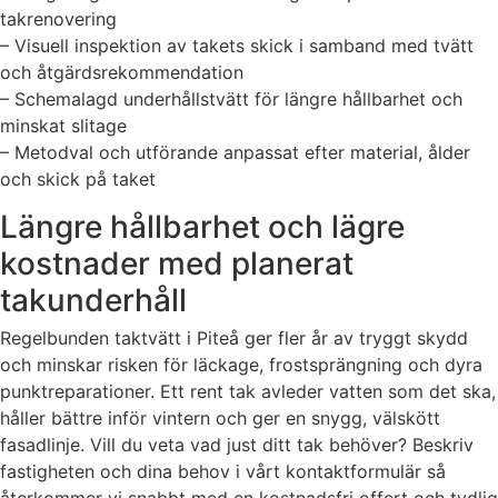
takrenovering
– Visuell inspektion av takets skick i samband med tvätt
och åtgärdsrekommendation
– Schemalagd underhållstvätt för längre hållbarhet och
minskat slitage
– Metodval och utförande anpassat efter material, ålder
och skick på taket
Längre hållbarhet och lägre
kostnader med planerat
takunderhåll
Regelbunden taktvätt i Piteå ger fler år av tryggt skydd
och minskar risken för läckage, frostsprängning och dyra
punktreparationer. Ett rent tak avleder vatten som det ska,
håller bättre inför vintern och ger en snygg, välskött
fasadlinje. Vill du veta vad just ditt tak behöver? Beskriv
fastigheten och dina behov i vårt kontaktformulär så
återkommer vi snabbt med en kostnadsfri offert och tydlig