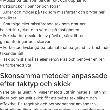
– Mossa på tak som binder fukt och öppnar för
frostsprickor i pannor och fogar
– Alger och mögel på tak som missfärgar och bryter ner
ytskiktet
– Smutsiga eller missfärgade tak som drar ner
helhetsintrycket och värdet på fastigheten
– Fuktskador orsakade av påväxt, särskilt runt
genomföringar och skarvar
– Förkortad livslängd på takmaterial på grund av bristande
takunderhåll
– Tak som ska målas eller renoveras och behöver en ren,
välförberedd yta
Skonsamma metoder anpassade
efter taktyp och skick
Varje tak är unikt. Vi väljer metod utifrån material, lutning,
ålder och aktuellt skick för att tvätta tak säkert och
effektivt. På tegeltak och betongpannor använder vi
kontrollerat lågtryck, noggrann mekanisk rengöring och