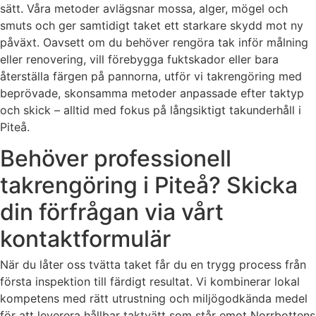
sätt. Våra metoder avlägsnar mossa, alger, mögel och
smuts och ger samtidigt taket ett starkare skydd mot ny
påväxt. Oavsett om du behöver rengöra tak inför målning
eller renovering, vill förebygga fuktskador eller bara
återställa färgen på pannorna, utför vi takrengöring med
beprövade, skonsamma metoder anpassade efter taktyp
och skick – alltid med fokus på långsiktigt takunderhåll i
Piteå.
Behöver professionell
takrengöring i Piteå? Skicka
din förfrågan via vårt
kontaktformulär
När du låter oss tvätta taket får du en trygg process från
första inspektion till färdigt resultat. Vi kombinerar lokal
kompetens med rätt utrustning och miljögodkända medel
för att leverera hållbar taktvätt som står emot Norrbottens