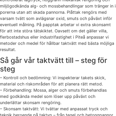
miljögodkända alg- och mossbehandlingar som tränger in i
porerna utan att skada pannorna. Plåttak rengörs med
varsam tvätt som avlägsnar oxid, smuts och påväxt inför
eventuell målning. På papptak arbetar vi extra skonsamt
för att inte störa tätskiktet. Oavsett om det gäller villa,
flerbostadshus eller industrifastighet i Piteå anpassar vi
metoder och medel för hållbar taktvätt med bästa möjliga
resultat.
Så går vår taktvätt till – steg för
steg
– Kontroll och bedömning: Vi inspekterar takets skick,
material och riskområden för att planera rätt metod.
– Förbehandling: Mossa, alger och smuts förbehandlas
med godkända medel som löser upp påväxt och
underlättar skonsam rengöring.
– Skonsam taktvätt: Vi tvättar med anpassat tryck och
teknik beroende på taktyp – från tegel och betongpannor