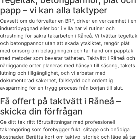
Tegeltak, betongpannor, plåt och
papp – vi kan alla taktyper
Oavsett om du förvaltar en BRF, driver en verksamhet i en
industribyggnad eller bor i villa har vi rutiner och
utrustning för säkra takarbeten i Råneå. Vi tvättar tegeltak
och betongpannor utan att skada ytskiktet, rengör plåt
med omsorg om beläggningen och tar hand om papptak
med metoder som bevarar tätheten. Taktvätt i Råneå och
närliggande orter planeras med hänsyn till säsong, takets
lutning och tillgänglighet, och vi arbetar med
dokumenterad säkerhet, fallskydd och ordentlig
avspärrning för en trygg process från början till slut.
Få offert på taktvätt i Råneå –
skicka din förfrågan
Ge ditt tak rätt förutsättningar med professionell
takrengöring som förebygger fukt, slitage och onödiga
kostnader. Berätta kort om taktyp, storlek och läge så tar