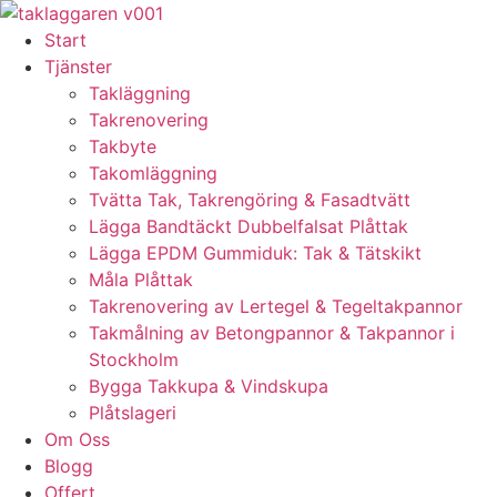
Skip
to
Start
content
Tjänster
Takläggning
Takrenovering
Takbyte
Takomläggning
Tvätta Tak, Takrengöring & Fasadtvätt
Lägga Bandtäckt Dubbelfalsat Plåttak
Lägga EPDM Gummiduk: Tak & Tätskikt
Måla Plåttak
Takrenovering av Lertegel & Tegeltakpannor
Takmålning av Betongpannor & Takpannor i
Stockholm
Bygga Takkupa & Vindskupa
Plåtslageri
Om Oss
Blogg
Offert