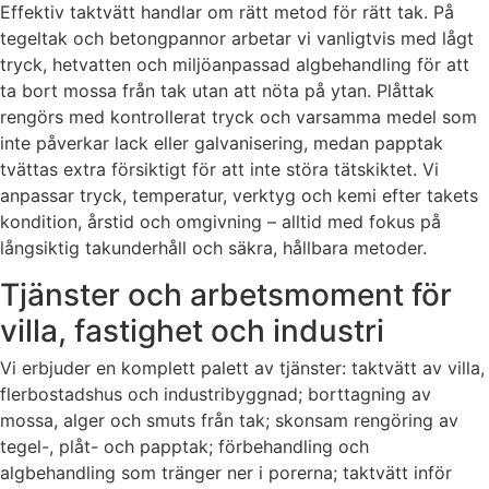
Effektiv taktvätt handlar om rätt metod för rätt tak. På
tegeltak och betongpannor arbetar vi vanligtvis med lågt
tryck, hetvatten och miljöanpassad algbehandling för att
ta bort mossa från tak utan att nöta på ytan. Plåttak
rengörs med kontrollerat tryck och varsamma medel som
inte påverkar lack eller galvanisering, medan papptak
tvättas extra försiktigt för att inte störa tätskiktet. Vi
anpassar tryck, temperatur, verktyg och kemi efter takets
kondition, årstid och omgivning – alltid med fokus på
långsiktig takunderhåll och säkra, hållbara metoder.
Tjänster och arbetsmoment för
villa, fastighet och industri
Vi erbjuder en komplett palett av tjänster: taktvätt av villa,
flerbostadshus och industribyggnad; borttagning av
mossa, alger och smuts från tak; skonsam rengöring av
tegel-, plåt- och papptak; förbehandling och
algbehandling som tränger ner i porerna; taktvätt inför