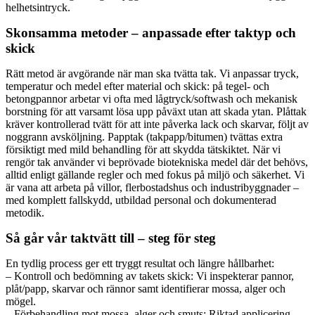
helhetsintryck.
Skonsamma metoder – anpassade efter taktyp och
skick
Rätt metod är avgörande när man ska tvätta tak. Vi anpassar tryck,
temperatur och medel efter material och skick: på tegel- och
betongpannor arbetar vi ofta med lågtryck/softwash och mekanisk
borstning för att varsamt lösa upp påväxt utan att skada ytan. Plåttak
kräver kontrollerad tvätt för att inte påverka lack och skarvar, följt av
noggrann avsköljning. Papptak (takpapp/bitumen) tvättas extra
försiktigt med mild behandling för att skydda tätskiktet. När vi
rengör tak använder vi beprövade biotekniska medel där det behövs,
alltid enligt gällande regler och med fokus på miljö och säkerhet. Vi
är vana att arbeta på villor, flerbostadshus och industribyggnader –
med komplett fallskydd, utbildad personal och dokumenterad
metodik.
Så går vår taktvätt till – steg för steg
En tydlig process ger ett tryggt resultat och längre hållbarhet:
– Kontroll och bedömning av takets skick: Vi inspekterar pannor,
plåt/papp, skarvar och rännor samt identifierar mossa, alger och
mögel.
– Förbehandling mot mossa, alger och smuts: Riktad applicering