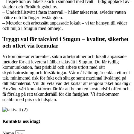
– Inspektion av takets skick i samband med tvätt – tidig upptäckt av
skador och förbättringsbehov.
– Underhållstvätt i fasta intervall – håller taket rent, avleder vatten
bättre och förlänger livslängden.
– Metoder och arbetssätt anpassade lokalt – vi tar hänsyn till väder
och miljö i Stugun med omnejd.
Tryggt val för takvård i Stugun – kvalitet, säkerhet
och offert via formulär
Vi kombinerar erfarenhet, säkra arbetsrutiner och lokalt anpassade
metoder för att leverera hållbar taktvätt i Stugun. Du får tydlig
kommunikation, fast prisbild och arbete utfört med rätt
skyddsutrustning och försäkringar. Vår målsättning är enkla: ett rent
tak, minimerad risk för fukt och slitage samt maximal livslängd på
ditt takmaterial. Vill du veta vad det kostar att rengöra taket hos dig?
Använd vårt kontaktformulär för att be om en kostnadsfri offert och
få förslag på rätt takunderhåll för din fastighet. Vi återkommer
snabbt med pris och tidsplan.
Kontakta oss idag!
Namn