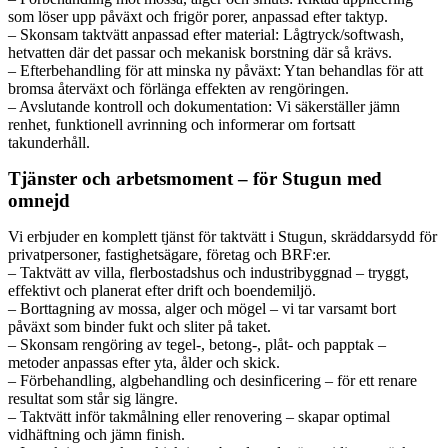
som löser upp påväxt och frigör porer, anpassad efter taktyp.
– Skonsam taktvätt anpassad efter material: Lågtryck/softwash,
hetvatten där det passar och mekanisk borstning där så krävs.
– Efterbehandling för att minska ny påväxt: Ytan behandlas för att
bromsa återväxt och förlänga effekten av rengöringen.
– Avslutande kontroll och dokumentation: Vi säkerställer jämn
renhet, funktionell avrinning och informerar om fortsatt
takunderhåll.
Tjänster och arbetsmoment – för Stugun med
omnejd
Vi erbjuder en komplett tjänst för taktvätt i Stugun, skräddarsydd för
privatpersoner, fastighetsägare, företag och BRF:er.
– Taktvätt av villa, flerbostadshus och industribyggnad – tryggt,
effektivt och planerat efter drift och boendemiljö.
– Borttagning av mossa, alger och mögel – vi tar varsamt bort
påväxt som binder fukt och sliter på taket.
– Skonsam rengöring av tegel-, betong-, plåt- och papptak –
metoder anpassas efter yta, ålder och skick.
– Förbehandling, algbehandling och desinficering – för ett renare
resultat som står sig längre.
– Taktvätt inför takmålning eller renovering – skapar optimal
vidhäftning och jämn finish.