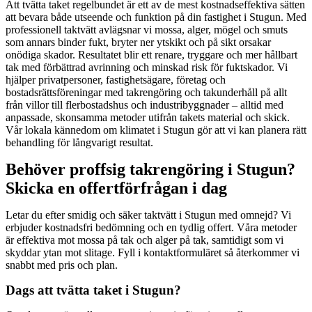
Att tvätta taket regelbundet är ett av de mest kostnadseffektiva sätten
att bevara både utseende och funktion på din fastighet i Stugun. Med
professionell taktvätt avlägsnar vi mossa, alger, mögel och smuts
som annars binder fukt, bryter ner ytskikt och på sikt orsakar
onödiga skador. Resultatet blir ett renare, tryggare och mer hållbart
tak med förbättrad avrinning och minskad risk för fuktskador. Vi
hjälper privatpersoner, fastighetsägare, företag och
bostadsrättsföreningar med takrengöring och takunderhåll på allt
från villor till flerbostadshus och industribyggnader – alltid med
anpassade, skonsamma metoder utifrån takets material och skick.
Vår lokala kännedom om klimatet i Stugun gör att vi kan planera rätt
behandling för långvarigt resultat.
Behöver proffsig takrengöring i Stugun?
Skicka en offertförfrågan i dag
Letar du efter smidig och säker taktvätt i Stugun med omnejd? Vi
erbjuder kostnadsfri bedömning och en tydlig offert. Våra metoder
är effektiva mot mossa på tak och alger på tak, samtidigt som vi
skyddar ytan mot slitage. Fyll i kontaktformuläret så återkommer vi
snabbt med pris och plan.
Dags att tvätta taket i Stugun?