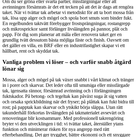
Om du ser gröna eller svarta partier, missfärgningar eller att
avrinningen försämrats är det ett tecken på att det är dags att rengöra
taket. När vi tvättar tak arbetar vi metodiskt för att ta bort mossa från
tak, lösa upp alger och mögel och spola bort smuts som binder fukt.
En regelbunden taktvätt förebygger frostsprängningar, rostangrepp
och mikrosprickor samt förlänger livslängden på pannor, plåt och
papp. För dig som planerar att måla eller renovera taket ger en
grundlig tvätt dessutom bästa möjliga fäste och finish. Oavsett om
det gäller en villa, en BRF eller en industrifastighet skapar vi ett
hållbart, rent och skyddat tak.
Vanliga problem vi löser – och varför snabb åtgärd
lönar sig
Mossa, alger och mögel på tak växer snabbt i vårt klimat och tränger
in i porer och skarvar. Det leder ofta till smutsiga eller missfärgade
tak, igensatta rännor, försämrad avrinning och i förlängningen
fuktskador. På betong- och tegeltak kan påväxt suga åt sig vatten
och orsaka sprickbildning när det fryser; på plåttak kan fukt bidra till
rost; på papptak kan skarvar och ytskikt börja släppa. Utan rätt
takunderhåll förkortas livslängden på takmaterialet avsevärt och
renoveringar blir kostsammare. Med professionell takrengöring
bryter vi den utvecklingen i tid: vi tvättar taket, återställer ytans
funktion och minimerar risken för nya angrepp med rätt
efterbehandling. Det ger trygghet, bättre ekonomi och ett snyggare