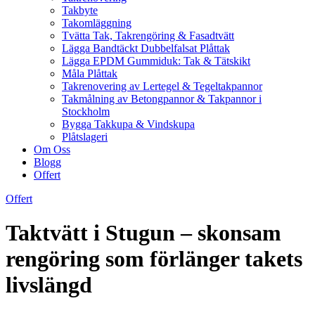
Takbyte
Takomläggning
Tvätta Tak, Takrengöring & Fasadtvätt
Lägga Bandtäckt Dubbelfalsat Plåttak
Lägga EPDM Gummiduk: Tak & Tätskikt
Måla Plåttak
Takrenovering av Lertegel & Tegeltakpannor
Takmålning av Betongpannor & Takpannor i
Stockholm
Bygga Takkupa & Vindskupa
Plåtslageri
Om Oss
Blogg
Offert
Offert
Taktvätt i Stugun – skonsam
rengöring som förlänger takets
livslängd