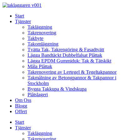
Skip
to
Start
content
Tjänster
Takläggning
Takrenovering
Takbyte
Takomläggning
Tvätta Tak, Takrengöring & Fasadtvätt
Lägga Bandtäckt Dubbelfalsat Plåttak
Lägga EPDM Gummiduk: Tak & Tätskikt
Måla Plåttak
Takrenovering av Lertegel & Tegeltakpannor
Takmålning av Betongpannor & Takpannor i
Stockholm
Bygga Takkupa & Vindskupa
Plåtslageri
Om Oss
Blogg
Offert
Start
Tjänster
Takläggning
Takrenovering