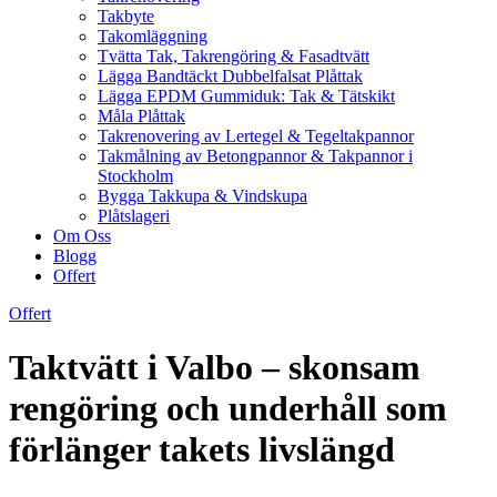
Takbyte
Takomläggning
Tvätta Tak, Takrengöring & Fasadtvätt
Lägga Bandtäckt Dubbelfalsat Plåttak
Lägga EPDM Gummiduk: Tak & Tätskikt
Måla Plåttak
Takrenovering av Lertegel & Tegeltakpannor
Takmålning av Betongpannor & Takpannor i
Stockholm
Bygga Takkupa & Vindskupa
Plåtslageri
Om Oss
Blogg
Offert
Offert
Taktvätt i Valbo – skonsam
rengöring och underhåll som
förlänger takets livslängd