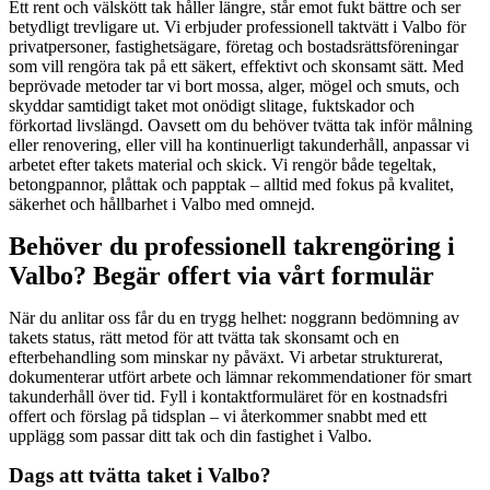
Ett rent och välskött tak håller längre, står emot fukt bättre och ser
betydligt trevligare ut. Vi erbjuder professionell taktvätt i Valbo för
privatpersoner, fastighetsägare, företag och bostadsrättsföreningar
som vill rengöra tak på ett säkert, effektivt och skonsamt sätt. Med
beprövade metoder tar vi bort mossa, alger, mögel och smuts, och
skyddar samtidigt taket mot onödigt slitage, fuktskador och
förkortad livslängd. Oavsett om du behöver tvätta tak inför målning
eller renovering, eller vill ha kontinuerligt takunderhåll, anpassar vi
arbetet efter takets material och skick. Vi rengör både tegeltak,
betongpannor, plåttak och papptak – alltid med fokus på kvalitet,
säkerhet och hållbarhet i Valbo med omnejd.
Behöver du professionell takrengöring i
Valbo? Begär offert via vårt formulär
När du anlitar oss får du en trygg helhet: noggrann bedömning av
takets status, rätt metod för att tvätta tak skonsamt och en
efterbehandling som minskar ny påväxt. Vi arbetar strukturerat,
dokumenterar utfört arbete och lämnar rekommendationer för smart
takunderhåll över tid. Fyll i kontaktformuläret för en kostnadsfri
offert och förslag på tidsplan – vi återkommer snabbt med ett
upplägg som passar ditt tak och din fastighet i Valbo.
Dags att tvätta taket i Valbo?