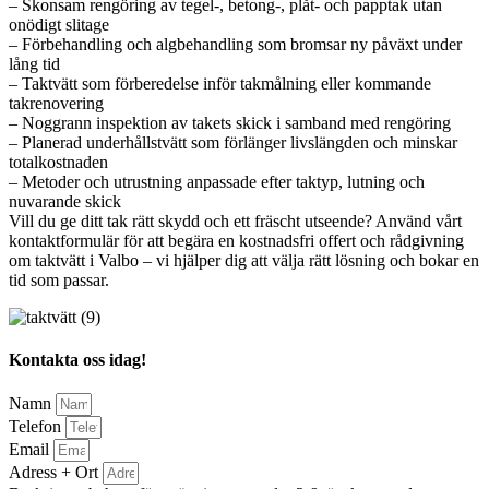
– Skonsam rengöring av tegel-, betong-, plåt- och papptak utan
onödigt slitage
– Förbehandling och algbehandling som bromsar ny påväxt under
lång tid
– Taktvätt som förberedelse inför takmålning eller kommande
takrenovering
– Noggrann inspektion av takets skick i samband med rengöring
– Planerad underhållstvätt som förlänger livslängden och minskar
totalkostnaden
– Metoder och utrustning anpassade efter taktyp, lutning och
nuvarande skick
Vill du ge ditt tak rätt skydd och ett fräscht utseende? Använd vårt
kontaktformulär för att begära en kostnadsfri offert och rådgivning
om taktvätt i Valbo – vi hjälper dig att välja rätt lösning och bokar en
tid som passar.
Kontakta oss idag!
Namn
Telefon
Email
Adress + Ort