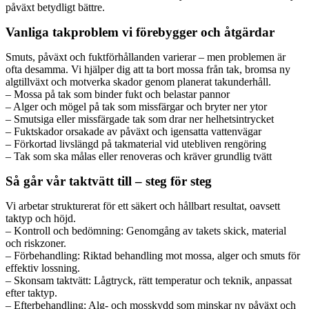
påväxt betydligt bättre.
Vanliga takproblem vi förebygger och åtgärdar
Smuts, påväxt och fuktförhållanden varierar – men problemen är
ofta desamma. Vi hjälper dig att ta bort mossa från tak, bromsa ny
algtillväxt och motverka skador genom planerat takunderhåll.
– Mossa på tak som binder fukt och belastar pannor
– Alger och mögel på tak som missfärgar och bryter ner ytor
– Smutsiga eller missfärgade tak som drar ner helhetsintrycket
– Fuktskador orsakade av påväxt och igensatta vattenvägar
– Förkortad livslängd på takmaterial vid utebliven rengöring
– Tak som ska målas eller renoveras och kräver grundlig tvätt
Så går vår taktvätt till – steg för steg
Vi arbetar strukturerat för ett säkert och hållbart resultat, oavsett
taktyp och höjd.
– Kontroll och bedömning: Genomgång av takets skick, material
och riskzoner.
– Förbehandling: Riktad behandling mot mossa, alger och smuts för
effektiv lossning.
– Skonsam taktvätt: Lågtryck, rätt temperatur och teknik, anpassat
efter taktyp.
– Efterbehandling: Alg- och mosskydd som minskar ny påväxt och