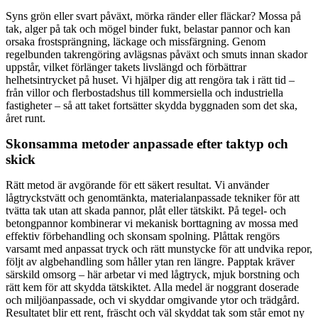
Syns grön eller svart påväxt, mörka ränder eller fläckar? Mossa på
tak, alger på tak och mögel binder fukt, belastar pannor och kan
orsaka frostsprängning, läckage och missfärgning. Genom
regelbunden takrengöring avlägsnas påväxt och smuts innan skador
uppstår, vilket förlänger takets livslängd och förbättrar
helhetsintrycket på huset. Vi hjälper dig att rengöra tak i rätt tid –
från villor och flerbostadshus till kommersiella och industriella
fastigheter – så att taket fortsätter skydda byggnaden som det ska,
året runt.
Skonsamma metoder anpassade efter taktyp och
skick
Rätt metod är avgörande för ett säkert resultat. Vi använder
lågtryckstvätt och genomtänkta, materialanpassade tekniker för att
tvätta tak utan att skada pannor, plåt eller tätskikt. På tegel- och
betongpannor kombinerar vi mekanisk borttagning av mossa med
effektiv förbehandling och skonsam spolning. Plåttak rengörs
varsamt med anpassat tryck och rätt munstycke för att undvika repor,
följt av algbehandling som håller ytan ren längre. Papptak kräver
särskild omsorg – här arbetar vi med lågtryck, mjuk borstning och
rätt kem för att skydda tätskiktet. Alla medel är noggrant doserade
och miljöanpassade, och vi skyddar omgivande ytor och trädgård.
Resultatet blir ett rent, fräscht och väl skyddat tak som står emot ny