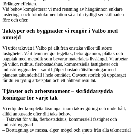
förlänger effekten.
Vid behov kompletterar vi med rensning av hängrännor, enklare
justeringar och fotodokumentation så att du tydligt ser skillnaden
före och efter.
Taktyper och byggnader vi rengör i Valbo med
omnejd
Vi utför taktvätt i Valbo på allt från enstaka villor till större
fastigheter. Vårt team rengör tegeltak, betongpannor, plåttak och
papptak med metodik som bevarar materialets livslängd. Vi arbetar
på villor, radhus, flerbostadshus, kommersiella fastigheter och
industribyggnader – samt hjälper bostadsrättsföreningar med
planerat takunderhåll i hela området. Oavsett storlek på uppdraget
får du en tydlig arbetsplan och ett hållbart resultat.
Tjänster och arbetsmoment – skräddarsydda
lösningar för varje tak
Vi erbjuder kompletta lösningar inom takrengöring och underhåll,
alltid anpassade efter ditt taks behov.
– Taktvätt för villa, flerbostadshus, kommersiell fastighet och
industribyggnad
– Borttagning av mossa, alger, mögel och smuts från alla takmaterial