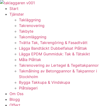
Skip
to
Start
content
Tjänster
Takläggning
Takrenovering
Takbyte
Takomläggning
Tvätta Tak, Takrengöring & Fasadtvätt
Lägga Bandtäckt Dubbelfalsat Plåttak
Lägga EPDM Gummiduk: Tak & Tätskikt
Måla Plåttak
Takrenovering av Lertegel & Tegeltakpannor
Takmålning av Betongpannor & Takpannor i
Stockholm
Bygga Takkupa & Vindskupa
Plåtslageri
Om Oss
Blogg
Offert