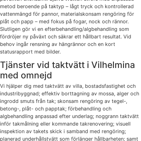
metod beroende på taktyp – lågt tryck och kontrollerad
vattenmängd för pannor, materialskonsam rengöring för
plåt och papp – med fokus på fogar, nock och rännor.
Slutligen gör vi en efterbehandling/algbehandling som
fördröjer ny påväxt och säkrar ett hållbart resultat. Vid
behov ingår rensning av hängrännor och en kort
statusrapport med bilder.
Tjänster vid taktvätt i Vilhelmina
med omnejd
Vi hjälper dig med taktvätt av villa, bostadsfastighet och
industribyggnad; effektiv borttagning av mossa, alger och
ingrodd smuts från tak; skonsam rengöring av tegel-,
betong-, plåt- och papptak; förbehandling och
algbehandling anpassad efter underlag; noggrann taktvätt
inför takmålning eller kommande takrenovering; visuell
inspektion av takets skick i samband med rengöring;
planerad underhållstvätt som förlänger hållbarheten; samt