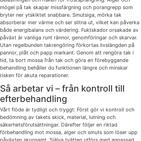
mögel på tak skapar missfärgning och porangrepp som
bryter ner ytskiktet snabbare. Smutsiga, mörka tak
absorberar mer värme och ser slitna ut, vilket kan påverka
både energibalans och värdering. Fuktskador orsakade av
påväxt är vanliga runt rännor, genomföringar och skarvar.
Utan regelbunden takrengöring förkortas livslängden på
pannor, plåt och papp markant. Genom att rengöra tak i
tid, ta bort mossa från tak och göra en förebyggande
behandling behåller du funktionen längre och minskar
risken för akuta reparationer.
Så arbetar vi – från kontroll till
efterbehandling
Vårt flöde är tydligt och tryggt: Först gör vi kontroll och
bedömning av takets skick, material, lutning och
säkerhetsförutsättningar. Därefter följer en riktad
förbehandling mot mossa, alger och smuts som löser upp
påväxten skonsamt. Själva tvätten utförs med anpassad