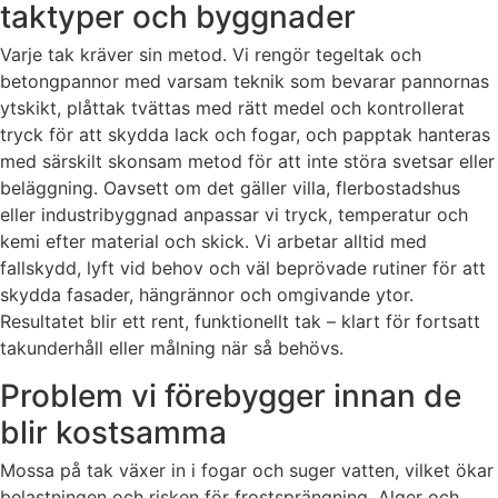
taktyper och byggnader
Varje tak kräver sin metod. Vi rengör tegeltak och
betongpannor med varsam teknik som bevarar pannornas
ytskikt, plåttak tvättas med rätt medel och kontrollerat
tryck för att skydda lack och fogar, och papptak hanteras
med särskilt skonsam metod för att inte störa svetsar eller
beläggning. Oavsett om det gäller villa, flerbostadshus
eller industribyggnad anpassar vi tryck, temperatur och
kemi efter material och skick. Vi arbetar alltid med
fallskydd, lyft vid behov och väl beprövade rutiner för att
skydda fasader, hängrännor och omgivande ytor.
Resultatet blir ett rent, funktionellt tak – klart för fortsatt
takunderhåll eller målning när så behövs.
Problem vi förebygger innan de
blir kostsamma
Mossa på tak växer in i fogar och suger vatten, vilket ökar
belastningen och risken för frostsprängning. Alger och