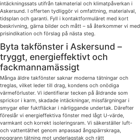
intäckningssats utifrån takmaterial och klimatpåverkan i
Askersund. I offerten tydliggör vi omfattning, materialval,
tidsplan och garanti. Fyll i kontaktformuläret med kort
beskrivning, gärna bilder och mått – så återkommer vi med
prisindikation och förslag på nästa steg.
Byta takfönster i Askersund –
tryggt, energieffektivt och
fackmannamässigt
Många äldre takfönster saknar moderna tätningar och
treglas, vilket leder till drag, kondens och onödiga
värmeförluster. Vi identifierar tecken på åldrande som
sprickor i karm, skadade intäckningar, missfärgningar i
smygar eller fuktfläckar i närliggande undertak. Därefter
föreslår vi energieffektiva fönster med lågt U-värde,
varmkant och korrekt isoleringsram. Vi säkerställer luft-
och vattentäthet genom anpassad ångspärrskraga,
noggrann tätning mot underlagstak och rätt