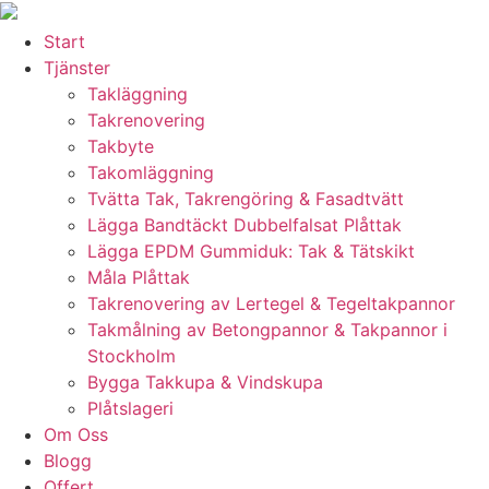
Skip
to
Start
content
Tjänster
Takläggning
Takrenovering
Takbyte
Takomläggning
Tvätta Tak, Takrengöring & Fasadtvätt
Lägga Bandtäckt Dubbelfalsat Plåttak
Lägga EPDM Gummiduk: Tak & Tätskikt
Måla Plåttak
Takrenovering av Lertegel & Tegeltakpannor
Takmålning av Betongpannor & Takpannor i
Stockholm
Bygga Takkupa & Vindskupa
Plåtslageri
Om Oss
Blogg
Offert