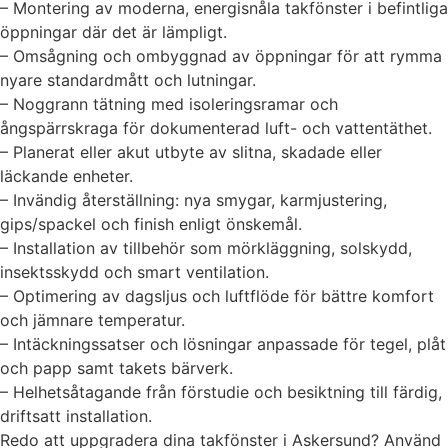
– Montering av moderna, energisnåla takfönster i befintliga
öppningar där det är lämpligt.
– Omsågning och ombyggnad av öppningar för att rymma
nyare standardmått och lutningar.
– Noggrann tätning med isoleringsramar och
ångspärrskraga för dokumenterad luft- och vattentäthet.
– Planerat eller akut utbyte av slitna, skadade eller
läckande enheter.
– Invändig återställning: nya smygar, karmjustering,
gips/spackel och finish enligt önskemål.
– Installation av tillbehör som mörkläggning, solskydd,
insektsskydd och smart ventilation.
– Optimering av dagsljus och luftflöde för bättre komfort
och jämnare temperatur.
– Intäckningssatser och lösningar anpassade för tegel, plåt
och papp samt takets bärverk.
– Helhetsåtagande från förstudie och besiktning till färdig,
driftsatt installation.
Redo att uppgradera dina takfönster i Askersund? Använd