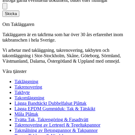
Bifoga gärna eventuella dokument, bilder eller ritningar
Skicka
Om Takläggaren
Takläggaren är en takfirma som har över 30 års erfarenhet inom
takbranschen i hela Sverige.
Vi arbetar med takläggning, takrenovering, takbyten och
takomläggning i Stor-Stockholm, Skåne, Göteborg, Sörmland,
Västmanland, Dalarna, Östergötland & Uppland med omnejd.
Våra tjänster
Takläggning
Takrenovering
Takbyte
Takomläggning
Lägga Bandtäckt Dubbelfalsat Plåttak
Lägga EPDM Gummiduk: Tak & Tätskikt
Måla Plåttak
Tvätta Tak, Takrengöring & Fasadtvätt
Takrenovering av Lertegel & Tegeltakpannor
Takmålning av Betongpannor & Takpannor