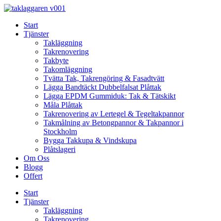
Skip
to
Start
content
Tjänster
Takläggning
Takrenovering
Takbyte
Takomläggning
Tvätta Tak, Takrengöring & Fasadtvätt
Lägga Bandtäckt Dubbelfalsat Plåttak
Lägga EPDM Gummiduk: Tak & Tätskikt
Måla Plåttak
Takrenovering av Lertegel & Tegeltakpannor
Takmålning av Betongpannor & Takpannor i
Stockholm
Bygga Takkupa & Vindskupa
Plåtslageri
Om Oss
Blogg
Offert
Start
Tjänster
Takläggning
Takrenovering