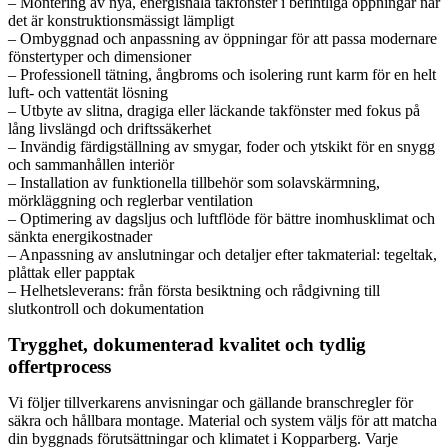
– Montering av nya, energisnåla takfönster i befintliga öppningar när
det är konstruktionsmässigt lämpligt
– Ombyggnad och anpassning av öppningar för att passa modernare
fönstertyper och dimensioner
– Professionell tätning, ångbroms och isolering runt karm för en helt
luft- och vattentät lösning
– Utbyte av slitna, dragiga eller läckande takfönster med fokus på
lång livslängd och driftssäkerhet
– Invändig färdigställning av smygar, foder och ytskikt för en snygg
och sammanhållen interiör
– Installation av funktionella tillbehör som solavskärmning,
mörkläggning och reglerbar ventilation
– Optimering av dagsljus och luftflöde för bättre inomhusklimat och
sänkta energikostnader
– Anpassning av anslutningar och detaljer efter takmaterial: tegeltak,
plåttak eller papptak
– Helhetsleverans: från första besiktning och rådgivning till
slutkontroll och dokumentation
Trygghet, dokumenterad kvalitet och tydlig
offertprocess
Vi följer tillverkarens anvisningar och gällande branschregler för
säkra och hållbara montage. Material och system väljs för att matcha
din byggnads förutsättningar och klimatet i Kopparberg. Varje