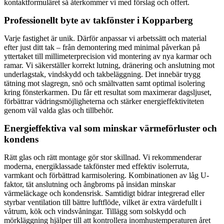
kontaktformuläret så återkommer vi med förslag och offert.
Professionellt byte av takfönster i Kopparberg
Varje fastighet är unik. Därför anpassar vi arbetssätt och material
efter just ditt tak – från demontering med minimal påverkan på
yttertaket till millimeterprecision vid montering av nya karmar och
ramar. Vi säkerställer korrekt lutning, dränering och anslutning mot
underlagstak, vindskydd och takbeläggning. Det innebär trygg
tätning mot slagregn, snö och smältvatten samt optimal isolering
kring fönsterkarmen. Du får ett resultat som maximerar dagsljuset,
förbättrar vädringsmöjligheterna och stärker energieffektiviteten
genom väl valda glas och tillbehör.
Energieffektiva val som minskar värmeförluster och
kondens
Rätt glas och rätt montage gör stor skillnad. Vi rekommenderar
moderna, energiklassade takfönster med effektiv isolerruta,
varmkant och förbättrad karmisolering. Kombinationen av låg U-
faktor, tät anslutning och ångbroms på insidan minskar
värmeläckage och kondensrisk. Samtidigt bidrar integrerad eller
styrbar ventilation till bättre luftflöde, vilket är extra värdefullt i
våtrum, kök och vindsvåningar. Tillägg som solskydd och
mörkläggning hjälper till att kontrollera inomhustemperaturen året