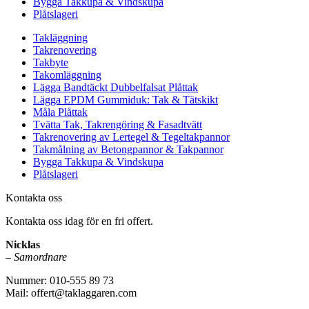
Bygga Takkupa & Vindskupa
Plåtslageri
Takläggning
Takrenovering
Takbyte
Takomläggning
Lägga Bandtäckt Dubbelfalsat Plåttak
Lägga EPDM Gummiduk: Tak & Tätskikt
Måla Plåttak
Tvätta Tak, Takrengöring & Fasadtvätt
Takrenovering av Lertegel & Tegeltakpannor
Takmålning av Betongpannor & Takpannor
Bygga Takkupa & Vindskupa
Plåtslageri
Kontakta oss
Kontakta oss idag för en fri offert.
Nicklas
–
Samordnare
Nummer: 010-555 89 73
Mail: offert@taklaggaren.com