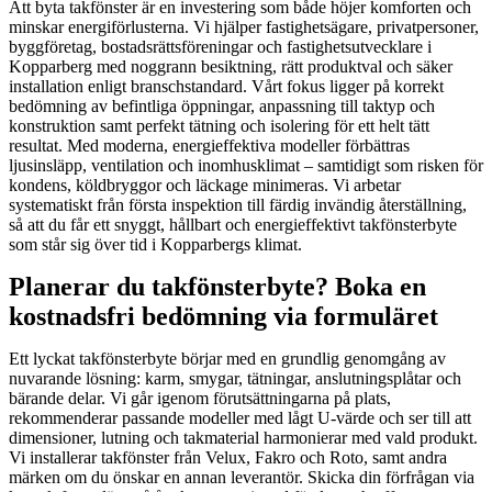
Att byta takfönster är en investering som både höjer komforten och
minskar energiförlusterna. Vi hjälper fastighetsägare, privatpersoner,
byggföretag, bostadsrättsföreningar och fastighetsutvecklare i
Kopparberg med noggrann besiktning, rätt produktval och säker
installation enligt branschstandard. Vårt fokus ligger på korrekt
bedömning av befintliga öppningar, anpassning till taktyp och
konstruktion samt perfekt tätning och isolering för ett helt tätt
resultat. Med moderna, energieffektiva modeller förbättras
ljusinsläpp, ventilation och inomhusklimat – samtidigt som risken för
kondens, köldbryggor och läckage minimeras. Vi arbetar
systematiskt från första inspektion till färdig invändig återställning,
så att du får ett snyggt, hållbart och energieffektivt takfönsterbyte
som står sig över tid i Kopparbergs klimat.
Planerar du takfönsterbyte? Boka en
kostnadsfri bedömning via formuläret
Ett lyckat takfönsterbyte börjar med en grundlig genomgång av
nuvarande lösning: karm, smygar, tätningar, anslutningsplåtar och
bärande delar. Vi går igenom förutsättningarna på plats,
rekommenderar passande modeller med lågt U-värde och ser till att
dimensioner, lutning och takmaterial harmonierar med vald produkt.
Vi installerar takfönster från Velux, Fakro och Roto, samt andra
märken om du önskar en annan leverantör. Skicka din förfrågan via