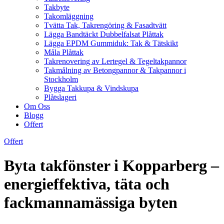
Takbyte
Takomläggning
Tvätta Tak, Takrengöring & Fasadtvätt
Lägga Bandtäckt Dubbelfalsat Plåttak
Lägga EPDM Gummiduk: Tak & Tätskikt
Måla Plåttak
Takrenovering av Lertegel & Tegeltakpannor
Takmålning av Betongpannor & Takpannor i
Stockholm
Bygga Takkupa & Vindskupa
Plåtslageri
Om Oss
Blogg
Offert
Offert
Byta takfönster i Kopparberg –
energieffektiva, täta och
fackmannamässiga byten