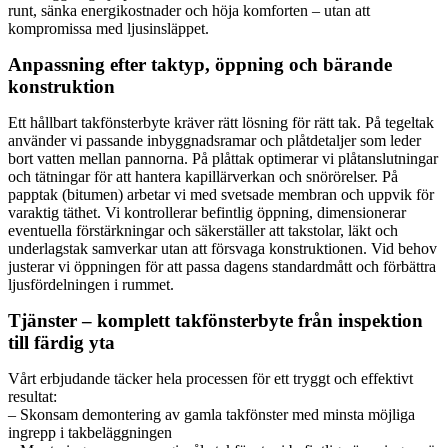
runt, sänka energikostnader och höja komforten – utan att
kompromissa med ljusinsläppet.
Anpassning efter taktyp, öppning och bärande
konstruktion
Ett hållbart takfönsterbyte kräver rätt lösning för rätt tak. På tegeltak
använder vi passande inbyggnadsramar och plåtdetaljer som leder
bort vatten mellan pannorna. På plåttak optimerar vi plåtanslutningar
och tätningar för att hantera kapillärverkan och snörörelser. På
papptak (bitumen) arbetar vi med svetsade membran och uppvik för
varaktig täthet. Vi kontrollerar befintlig öppning, dimensionerar
eventuella förstärkningar och säkerställer att takstolar, läkt och
underlagstak samverkar utan att försvaga konstruktionen. Vid behov
justerar vi öppningen för att passa dagens standardmått och förbättra
ljusfördelningen i rummet.
Tjänster – komplett takfönsterbyte från inspektion
till färdig yta
Vårt erbjudande täcker hela processen för ett tryggt och effektivt
resultat:
– Skonsam demontering av gamla takfönster med minsta möjliga
ingrepp i takbeläggningen