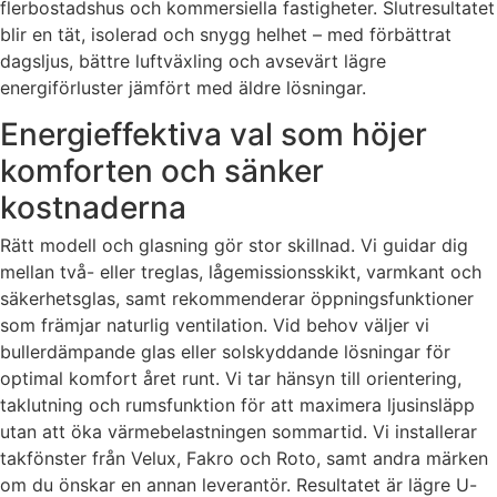
flerbostadshus och kommersiella fastigheter. Slutresultatet
blir en tät, isolerad och snygg helhet – med förbättrat
dagsljus, bättre luftväxling och avsevärt lägre
energiförluster jämfört med äldre lösningar.
Energieffektiva val som höjer
komforten och sänker
kostnaderna
Rätt modell och glasning gör stor skillnad. Vi guidar dig
mellan två- eller treglas, lågemissionsskikt, varmkant och
säkerhetsglas, samt rekommenderar öppningsfunktioner
som främjar naturlig ventilation. Vid behov väljer vi
bullerdämpande glas eller solskyddande lösningar för
optimal komfort året runt. Vi tar hänsyn till orientering,
taklutning och rumsfunktion för att maximera ljusinsläpp
utan att öka värmebelastningen sommartid. Vi installerar
takfönster från Velux, Fakro och Roto, samt andra märken
om du önskar en annan leverantör. Resultatet är lägre U-