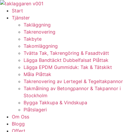
Skip
to
Start
content
Tjänster
Takläggning
Takrenovering
Takbyte
Takomläggning
Tvätta Tak, Takrengöring & Fasadtvätt
Lägga Bandtäckt Dubbelfalsat Plåttak
Lägga EPDM Gummiduk: Tak & Tätskikt
Måla Plåttak
Takrenovering av Lertegel & Tegeltakpannor
Takmålning av Betongpannor & Takpannor i
Stockholm
Bygga Takkupa & Vindskupa
Plåtslageri
Om Oss
Blogg
Offert