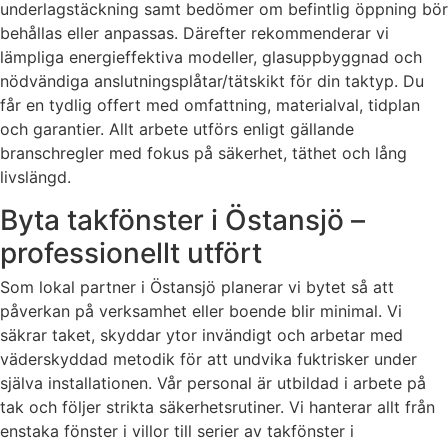
underlagstäckning samt bedömer om befintlig öppning bör
behållas eller anpassas. Därefter rekommenderar vi
lämpliga energieffektiva modeller, glasuppbyggnad och
nödvändiga anslutningsplåtar/tätskikt för din taktyp. Du
får en tydlig offert med omfattning, materialval, tidplan
och garantier. Allt arbete utförs enligt gällande
branschregler med fokus på säkerhet, täthet och lång
livslängd.
Byta takfönster i Östansjö –
professionellt utfört
Som lokal partner i Östansjö planerar vi bytet så att
påverkan på verksamhet eller boende blir minimal. Vi
säkrar taket, skyddar ytor invändigt och arbetar med
väderskyddad metodik för att undvika fuktrisker under
själva installationen. Vår personal är utbildad i arbete på
tak och följer strikta säkerhetsrutiner. Vi hanterar allt från
enstaka fönster i villor till serier av takfönster i