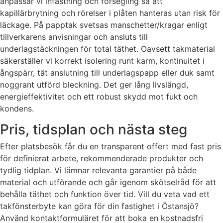
anpassar vi infästning och försegling så att
kapillärbrytning och rörelser i plåten hanteras utan risk för
läckage. På papptak svetsas manschetter/kragar enligt
tillverkarens anvisningar och ansluts till
underlagstäckningen för total täthet. Oavsett takmaterial
säkerställer vi korrekt isolering runt karm, kontinuitet i
ångspärr, tät anslutning till underlagspapp eller duk samt
noggrant utförd bleckning. Det ger lång livslängd,
energieffektivitet och ett robust skydd mot fukt och
kondens.
Pris, tidsplan och nästa steg
Efter platsbesök får du en transparent offert med fast pris
för definierat arbete, rekommenderade produkter och
tydlig tidplan. Vi lämnar relevanta garantier på både
material och utförande och går igenom skötselråd för att
behålla täthet och funktion över tid. Vill du veta vad ett
takfönsterbyte kan göra för din fastighet i Östansjö?
Använd kontaktformuläret för att boka en kostnadsfri