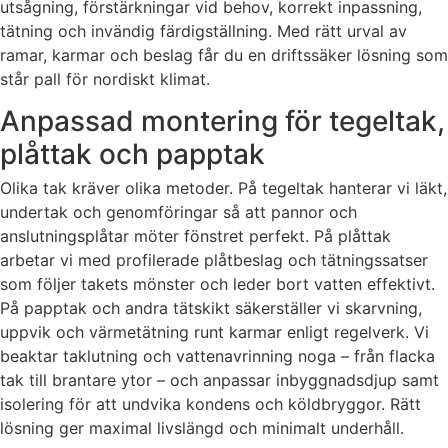
utsågning, förstärkningar vid behov, korrekt inpassning,
tätning och invändig färdigställning. Med rätt urval av
ramar, karmar och beslag får du en driftssäker lösning som
står pall för nordiskt klimat.
Anpassad montering för tegeltak,
plåttak och papptak
Olika tak kräver olika metoder. På tegeltak hanterar vi läkt,
undertak och genomföringar så att pannor och
anslutningsplåtar möter fönstret perfekt. På plåttak
arbetar vi med profilerade plåtbeslag och tätningssatser
som följer takets mönster och leder bort vatten effektivt.
På papptak och andra tätskikt säkerställer vi skarvning,
uppvik och värmetätning runt karmar enligt regelverk. Vi
beaktar taklutning och vattenavrinning noga – från flacka
tak till brantare ytor – och anpassar inbyggnadsdjup samt
isolering för att undvika kondens och köldbryggor. Rätt
lösning ger maximal livslängd och minimalt underhåll.