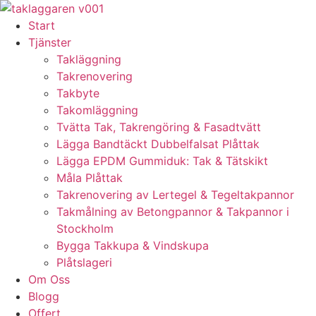
Skip
to
Start
content
Tjänster
Takläggning
Takrenovering
Takbyte
Takomläggning
Tvätta Tak, Takrengöring & Fasadtvätt
Lägga Bandtäckt Dubbelfalsat Plåttak
Lägga EPDM Gummiduk: Tak & Tätskikt
Måla Plåttak
Takrenovering av Lertegel & Tegeltakpannor
Takmålning av Betongpannor & Takpannor i
Stockholm
Bygga Takkupa & Vindskupa
Plåtslageri
Om Oss
Blogg
Offert