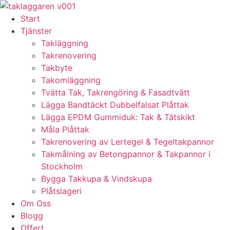
Skip
to
Start
content
Tjänster
Takläggning
Takrenovering
Takbyte
Takomläggning
Tvätta Tak, Takrengöring & Fasadtvätt
Lägga Bandtäckt Dubbelfalsat Plåttak
Lägga EPDM Gummiduk: Tak & Tätskikt
Måla Plåttak
Takrenovering av Lertegel & Tegeltakpannor
Takmålning av Betongpannor & Takpannor i
Stockholm
Bygga Takkupa & Vindskupa
Plåtslageri
Om Oss
Blogg
Offert