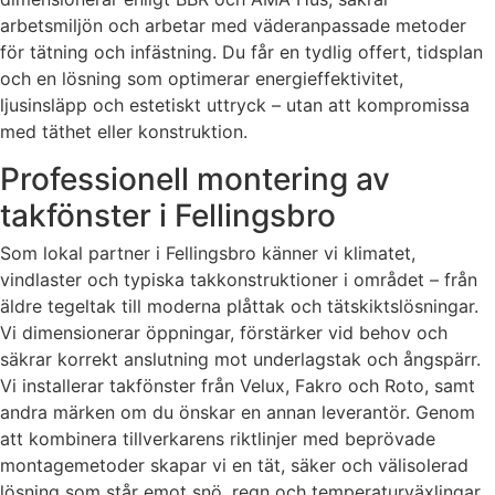
arbetsmiljön och arbetar med väderanpassade metoder
för tätning och infästning. Du får en tydlig offert, tidsplan
och en lösning som optimerar energieffektivitet,
ljusinsläpp och estetiskt uttryck – utan att kompromissa
med täthet eller konstruktion.
Professionell montering av
takfönster i Fellingsbro
Som lokal partner i Fellingsbro känner vi klimatet,
vindlaster och typiska takkonstruktioner i området – från
äldre tegeltak till moderna plåttak och tätskiktslösningar.
Vi dimensionerar öppningar, förstärker vid behov och
säkrar korrekt anslutning mot underlagstak och ångspärr.
Vi installerar takfönster från Velux, Fakro och Roto, samt
andra märken om du önskar en annan leverantör. Genom
att kombinera tillverkarens riktlinjer med beprövade
montagemetoder skapar vi en tät, säker och välisolerad
lösning som står emot snö, regn och temperaturväxlingar.