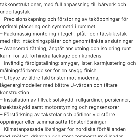
takkonstruktioner, med full anpassning till bärverk och
underlagstak
– Precisionskapning och förstoring av taköppningar för
optimal placering och symmetri i rummet
– Fackmässig montering i tegel-, plåt- och tätskiktstak
med rätt intäckningsplåtar och genomtänkta anslutningar
– Avancerad tätning, ångtät anslutning och isolering runt
karm för att förhindra läckage och kondens
– Invändig färdigställning: smygar, lister, karmjustering och
målningsförberedelser för en snygg finish
– Utbyte av äldre takfönster mot moderna,
lågenergimodeller med bättre U-värden och tätare
konstruktion
– Installation av tillval: solskydd, rullgardiner, persienner,
insektsskydd samt motorstyrning och regnsensorer
– Förstärkning av takstolar och bärlinor vid större
öppningar eller sammansatta fönsterlösningar
– Klimatanpassade lösningar för nordiska förhållanden
med snölast, drivregn och stora temperaturskillnader