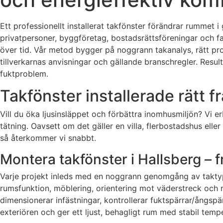
Ett professionellt installerat takfönster förändrar rummet 
privatpersoner, byggföretag, bostadsrättsföreningar och fas
över tid. Vår metod bygger på noggrann takanalys, rätt pro
tillverkarnas anvisningar och gällande branschregler. Result
fuktproblem.
Takfönster installerade rätt f
Vill du öka ljusinsläppet och förbättra inomhusmiljön? Vi e
tätning. Oavsett om det gäller en villa, flerbostadshus elle
så återkommer vi snabbt.
Montera takfönster i Hallsberg – fr
Varje projekt inleds med en noggrann genomgång av taktyp, l
rumsfunktion, möblering, orientering mot väderstreck och 
dimensionerar infästningar, kontrollerar fuktspärrar/ångspär
exteriören och ger ett ljust, behagligt rum med stabil tem