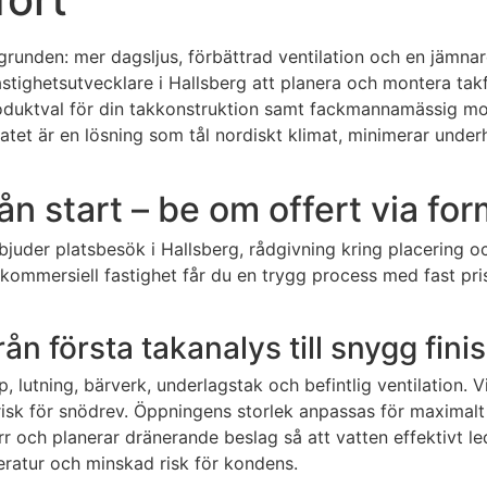
i grunden: mer dagsljus, förbättrad ventilation och en jämna
tighetsutvecklare i Hallsberg att planera och montera takfö
duktval för din takkonstruktion samt fackmannamässig monte
atet är en lösning som tål nordiskt klimat, minimerar underhå
rån start – be om offert via fo
rbjuder platsbesök i Hallsberg, rådgivning kring placering 
r kommersiell fastighet får du en trygg process med fast pri
ån första takanalys till snygg fini
utning, bärverk, underlagstak och befintlig ventilation. Vi
risk för snödrev. Öppningens storlek anpassas för maximalt
r och planerar dränerande beslag så att vatten effektivt leds
peratur och minskad risk för kondens.