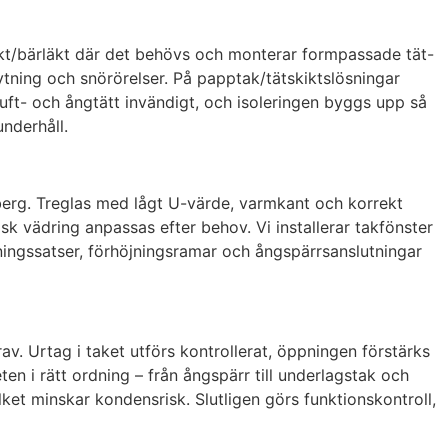
läkt/bärläkt där det behövs och monterar formpassade tät-
rytning och snörörelser. På papptak/tätskiktslösningar
uft- och ångtätt invändigt, och isoleringen byggs upp så
underhåll.
sberg. Treglas med lågt U-värde, varmkant och korrekt
k vädring anpassas efter behov. Vi installerar takfönster
ingssatser, förhöjningsramar och ångspärrsanslutningar
v. Urtag i taket utförs kontrollerat, öppningen förstärks
n i rätt ordning – från ångspärr till underlagstak och
ilket minskar kondensrisk. Slutligen görs funktionskontroll,