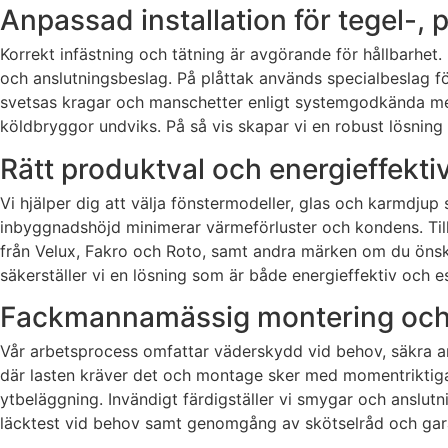
Anpassad installation för tegel-, 
Korrekt infästning och tätning är avgörande för hållbarhet
och anslutningsbeslag. På plåttak används specialbeslag för
svetsas kragar och manschetter enligt systemgodkända metod
köldbryggor undviks. På så vis skapar vi en robust lösning 
Rätt produktval och energieffektiv
Vi hjälper dig att välja fönstermodeller, glas och karmdju
inbyggnadshöjd minimerar värmeförluster och kondens. Tillv
från Velux, Fakro och Roto, samt andra märken om du önska
säkerställer vi en lösning som är både energieffektiv och est
Fackmannamässig montering och
Vår arbetsprocess omfattar väderskydd vid behov, säkra arb
där lasten kräver det och montage sker med momentriktiga in
ytbeläggning. Invändigt färdigställer vi smygar och anslutnin
läcktest vid behov samt genomgång av skötselråd och gara