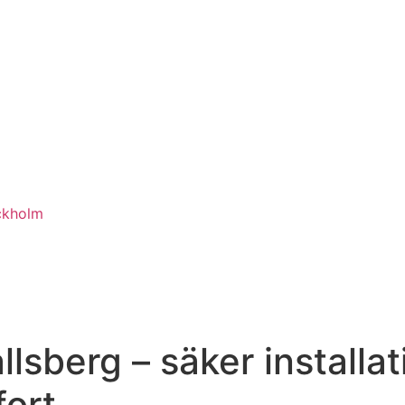
ckholm
llsberg – säker installa
fort