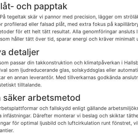
plåt- och papptak
. På tegeltak skär vi pannor med precision, lägger om strö
 profilerad eller falsad plåt, med extra fokus på kapillärb
er för ett helt tätt resultat. Alla genomföringar ansluts l
som håller tätt över tid, sparar energi och kräver minimalt 
a detaljer
p som passar din takkonstruktion och klimatpåverkan i Hall
al som ljudreducerande glas, solskyddsglas eller automatis
r en annan leverantör. Med tillverkarnas godkända anslutn
etiskt tilltalande.
 säker arbetsmetod
etsplattformar och fallskydd enligt gällande arbetsmiljökra
fästningar. Därefter monterar vi beslag och skiktar täthete
gar för optimal ljusbild och luftcirkulation runt fönstret, v
ntier.