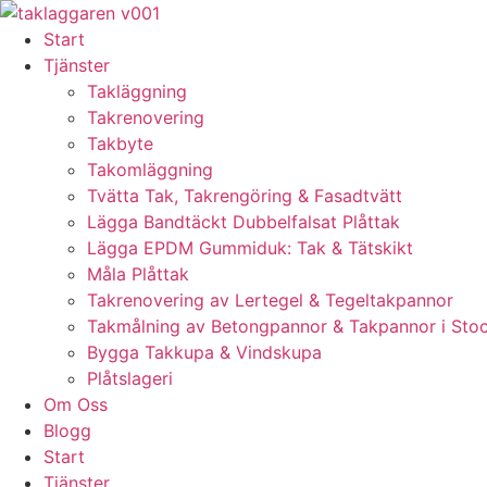
Skip
to
Start
content
Tjänster
Takläggning
Takrenovering
Takbyte
Takomläggning
Tvätta Tak, Takrengöring & Fasadtvätt
Lägga Bandtäckt Dubbelfalsat Plåttak
Lägga EPDM Gummiduk: Tak & Tätskikt
Måla Plåttak
Takrenovering av Lertegel & Tegeltakpannor
Takmålning av Betongpannor & Takpannor i Sto
Bygga Takkupa & Vindskupa
Plåtslageri
Om Oss
Blogg
Start
Tjänster