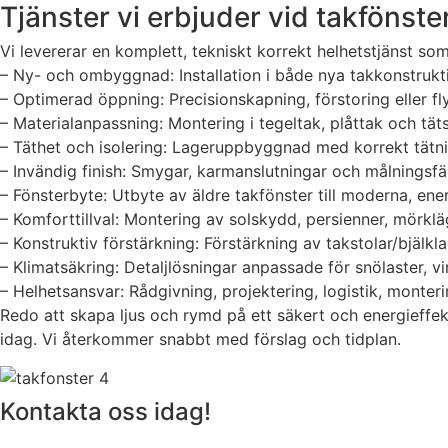
Tjänster vi erbjuder vid takfönster
Vi levererar en komplett, tekniskt korrekt helhetstjänst som
– Ny- och ombyggnad: Installation i både nya takkonstrukt
– Optimerad öppning: Precisionskapning, förstoring eller f
– Materialanpassning: Montering i tegeltak, plåttak och t
– Täthet och isolering: Lageruppbyggnad med korrekt tätnin
– Invändig finish: Smygar, karmanslutningar och målningsfä
– Fönsterbyte: Utbyte av äldre takfönster till moderna, en
– Komforttillval: Montering av solskydd, persienner, mörkl
– Konstruktiv förstärkning: Förstärkning av takstolar/bjälkla
– Klimatsäkring: Detaljlösningar anpassade för snölaster, v
– Helhetsansvar: Rådgivning, projektering, logistik, monteri
Redo att skapa ljus och rymd på ett säkert och energieffekt
idag. Vi återkommer snabbt med förslag och tidplan.
Kontakta oss idag!