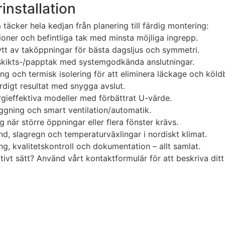
installation
 täcker hela kedjan från planering till färdig montering:
ioner och befintliga tak med minsta möjliga ingrepp.
lytt av taköppningar för bästa dagsljus och symmetri.
ätskikts-/papptak med systemgodkända anslutningar.
g och termisk isolering för att eliminera läckage och köld
rdigt resultat med snygga avslut.
ergieffektiva modeller med förbättrat U-värde.
äggning och smart ventilation/automatik.
g när större öppningar eller flera fönster krävs.
ind, slagregn och temperaturväxlingar i nordiskt klimat.
ng, kvalitetskontroll och dokumentation – allt samlat.
ivt sätt? Använd vårt kontaktformulär för att beskriva ditt