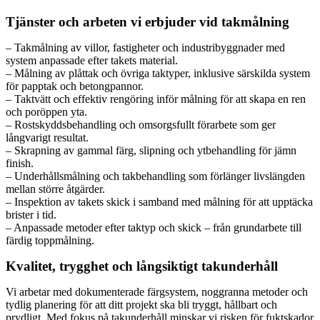
Tjänster och arbeten vi erbjuder vid takmålning
– Takmålning av villor, fastigheter och industribyggnader med
system anpassade efter takets material.
– Målning av plåttak och övriga taktyper, inklusive särskilda system
för papptak och betongpannor.
– Taktvätt och effektiv rengöring inför målning för att skapa en ren
och poröppen yta.
– Rostskyddsbehandling och omsorgsfullt förarbete som ger
långvarigt resultat.
– Skrapning av gammal färg, slipning och ytbehandling för jämn
finish.
– Underhållsmålning och takbehandling som förlänger livslängden
mellan större åtgärder.
– Inspektion av takets skick i samband med målning för att upptäcka
brister i tid.
– Anpassade metoder efter taktyp och skick – från grundarbete till
färdig toppmålning.
Kvalitet, trygghet och långsiktigt takunderhåll
Vi arbetar med dokumenterade färgsystem, noggranna metoder och
tydlig planering för att ditt projekt ska bli tryggt, hållbart och
prydligt. Med fokus på takunderhåll minskar vi risken för fuktskador