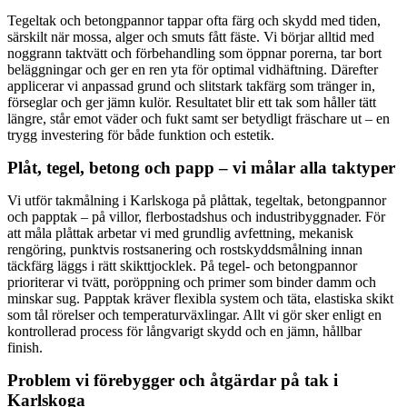
Tegeltak och betongpannor tappar ofta färg och skydd med tiden,
särskilt när mossa, alger och smuts fått fäste. Vi börjar alltid med
noggrann taktvätt och förbehandling som öppnar porerna, tar bort
beläggningar och ger en ren yta för optimal vidhäftning. Därefter
applicerar vi anpassad grund och slitstark takfärg som tränger in,
förseglar och ger jämn kulör. Resultatet blir ett tak som håller tätt
längre, står emot väder och fukt samt ser betydligt fräschare ut – en
trygg investering för både funktion och estetik.
Plåt, tegel, betong och papp – vi målar alla taktyper
Vi utför takmålning i Karlskoga på plåttak, tegeltak, betongpannor
och papptak – på villor, flerbostadshus och industribyggnader. För
att måla plåttak arbetar vi med grundlig avfettning, mekanisk
rengöring, punktvis rostsanering och rostskyddsmålning innan
täckfärg läggs i rätt skikttjocklek. På tegel- och betongpannor
prioriterar vi tvätt, poröppning och primer som binder damm och
minskar sug. Papptak kräver flexibla system och täta, elastiska skikt
som tål rörelser och temperaturväxlingar. Allt vi gör sker enligt en
kontrollerad process för långvarigt skydd och en jämn, hållbar
finish.
Problem vi förebygger och åtgärdar på tak i
Karlskoga