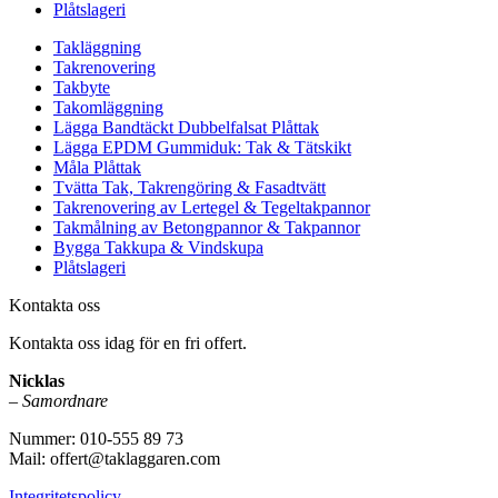
Plåtslageri
Takläggning
Takrenovering
Takbyte
Takomläggning
Lägga Bandtäckt Dubbelfalsat Plåttak
Lägga EPDM Gummiduk: Tak & Tätskikt
Måla Plåttak
Tvätta Tak, Takrengöring & Fasadtvätt
Takrenovering av Lertegel & Tegeltakpannor
Takmålning av Betongpannor & Takpannor
Bygga Takkupa & Vindskupa
Plåtslageri
Kontakta oss
Kontakta oss idag för en fri offert.
Nicklas
–
Samordnare
Nummer: 010-555 89 73
Mail: offert@taklaggaren.com
Integritetspolicy