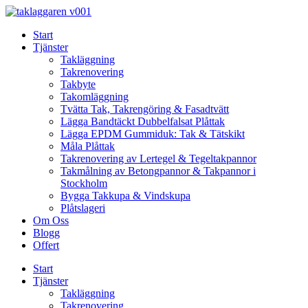
Skip
to
Start
content
Tjänster
Takläggning
Takrenovering
Takbyte
Takomläggning
Tvätta Tak, Takrengöring & Fasadtvätt
Lägga Bandtäckt Dubbelfalsat Plåttak
Lägga EPDM Gummiduk: Tak & Tätskikt
Måla Plåttak
Takrenovering av Lertegel & Tegeltakpannor
Takmålning av Betongpannor & Takpannor i
Stockholm
Bygga Takkupa & Vindskupa
Plåtslageri
Om Oss
Blogg
Offert
Start
Tjänster
Takläggning
Takrenovering