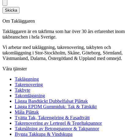
Skicka
Om Takläggaren
Takläggaren är en takfirma som har över 30 års erfarenhet inom
takbranschen i hela Sverige.
Vi arbetar med takläggning, takrenovering, takbyten och
takomläggning i Stor-Stockholm, Skåne, Göteborg, Sörmland,
Västmanland, Dalarna, Östergötland & Uppland med omnejd.
Våra tjänster
Takläggning
Takrenovering
Takbyte
Takomläggning
Lägga Bandtäckt Dubbelfalsat Plåttak
Lägga EPDM Gummiduk: Tak & Tätskikt
Måla Plåttak
Tvätta Tak, Takrengöring & Fasadtvätt
Takrenovering av Lertegel & Tegeltakpannor
Takmålning av Betongpannor & Takpannor
Bygga Takkupa & Vindskupa