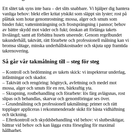
Ett slitet tak syns inte bara – det slits snabbare. Vi hjälper dig hantera
vanliga behov: blekt eller kritat ytskikt som släppt sin lyster; rost på
plåttak som hotar genomrostning; mossa, alger och smuts som
binder fukt; vatteninträngning och frostsprängning i pannor; behov
av bättre skydd mot väder och fukt; önskan att förlänga takets
livslängd; samt att förbättra husets utseende. Genom regelbundet
takunderhåll, taktvätt, rätt förarbete och professionell målning kan vi
bromsa slitage, minska underhållskostnader och skjuta upp framtida
takrenovering.
Så går vår takmålning till – steg för steg
– Kontroll och bedömning av takets skick: vi inspekterar underlag,
infästningar och skador.
– Taktvätt och rengöring: högtryck, avfettning och medel mot
mossa, alger och smuts för en ren, bärkraftig yta.
– Skrapning, rostbehandling och förarbete: lös färg avlägsnas, rost
slipas och behandlas, skarvar och genomföringar ses över.
– Grundmålning och professionell takmålning: primer och rätt
topplager appliceras i rekommenderade skikt för bästa vidhäftning
och täckning.
– Efterkontroll och skyddsbehandling vid behov: vi slutbesiktigar,
bättrar vid behov och kan lägga extra försegling för maximal
hållbarhet.