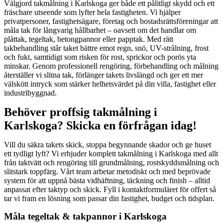
Välgjord takmålning i Karlskoga ger både ett pålitligt skydd och ett
fräschare utseende som lyfter hela fastigheten. Vi hjälper
privatpersoner, fastighetsägare, företag och bostadsrättsföreningar att
måla tak för långvarig hållbarhet – oavsett om det handlar om
plåttak, tegeltak, betongpannor eller papptak. Med rätt
takbehandling står taket bättre emot regn, snö, UV-strålning, frost
och fukt, samtidigt som risken för rost, sprickor och porös yta
minskar. Genom professionell rengöring, förbehandling och målning
återställer vi slitna tak, förlänger takets livslängd och ger ett mer
välskött intryck som stärker helhetsvärdet på din villa, fastighet eller
industribyggnad.
Behöver proffsig takmålning i
Karlskoga? Skicka en förfrågan idag!
Vill du säkra takets skick, stoppa begynnande skador och ge huset
ett tydligt lyft? Vi erbjuder komplett takmålning i Karlskoga med allt
från taktvätt och rengöring till grundmålning, rostskyddsmålning och
slitstark toppfärg. Vårt team arbetar metodiskt och med beprövade
system för att uppnå bästa vidhäftning, täckning och finish – alltid
anpassat efter taktyp och skick. Fyll i kontaktformuläret för offert så
tar vi fram en lösning som passar din fastighet, budget och tidsplan.
Måla tegeltak & takpannor i Karlskoga