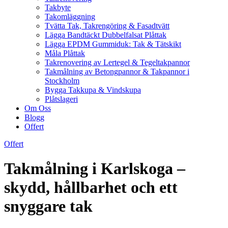
Takbyte
Takomläggning
Tvätta Tak, Takrengöring & Fasadtvätt
Lägga Bandtäckt Dubbelfalsat Plåttak
Lägga EPDM Gummiduk: Tak & Tätskikt
Måla Plåttak
Takrenovering av Lertegel & Tegeltakpannor
Takmålning av Betongpannor & Takpannor i
Stockholm
Bygga Takkupa & Vindskupa
Plåtslageri
Om Oss
Blogg
Offert
Offert
Takmålning i Karlskoga –
skydd, hållbarhet och ett
snyggare tak