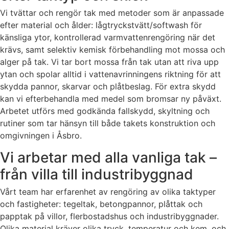
Vi tvättar och rengör tak med metoder som är anpassade
efter material och ålder: lågtryckstvätt/softwash för
känsliga ytor, kontrollerad varmvattenrengöring när det
krävs, samt selektiv kemisk förbehandling mot mossa och
alger på tak. Vi tar bort mossa från tak utan att riva upp
ytan och spolar alltid i vattenavrinningens riktning för att
skydda pannor, skarvar och plåtbeslag. För extra skydd
kan vi efterbehandla med medel som bromsar ny påväxt.
Arbetet utförs med godkända fallskydd, skyltning och
rutiner som tar hänsyn till både takets konstruktion och
omgivningen i Åsbro.
Vi arbetar med alla vanliga tak –
från villa till industribyggnad
Vårt team har erfarenhet av rengöring av olika taktyper
och fastigheter: tegeltak, betongpannor, plåttak och
papptak på villor, flerbostadshus och industribyggnader.
Olika material kräver olika tryck, temperatur och kem, och