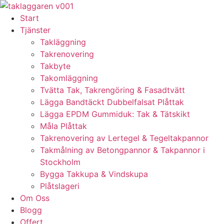
Skip
to
Start
content
Tjänster
Takläggning
Takrenovering
Takbyte
Takomläggning
Tvätta Tak, Takrengöring & Fasadtvätt
Lägga Bandtäckt Dubbelfalsat Plåttak
Lägga EPDM Gummiduk: Tak & Tätskikt
Måla Plåttak
Takrenovering av Lertegel & Tegeltakpannor
Takmålning av Betongpannor & Takpannor i
Stockholm
Bygga Takkupa & Vindskupa
Plåtslageri
Om Oss
Blogg
Offert