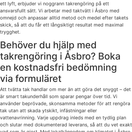
ett lyft, erbjuder vi noggrann takrengöring på ett
ansvarsfullt sätt. Vi arbetar med taktvätt i Åsbro med
omnejd och anpassar alltid metod och medel efter takets
skick, så att du får ett långsiktigt resultat med maximal
trygghet.
Behöver du hjälp med
takrengöring i Åsbro? Boka
en kostnadsfri bedömning
via formuläret
Att tvätta tak handlar om mer än att göra det snyggt – det
är smart takunderhåll som sparar pengar över tid. Vi
använder beprövade, skonsamma metoder för att rengöra
tak utan att skada ytskikt, infästningar eller
vattenavrinning. Varje uppdrag inleds med en tydlig plan
och slutar med dokumenterad leverans, så att du vet exakt
vad som är gjort. Med lokalkännedom om klimatet i Åsbro