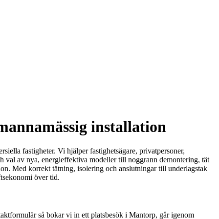
kmannamässig installation
siella fastigheter. Vi hjälper fastighetsägare, privatpersoner,
h val av nya, energieffektiva modeller till noggrann demontering, tät
on. Med korrekt tätning, isolering och anslutningar till underlagstak
ftsekonomi över tid.
taktformulär så bokar vi in ett platsbesök i Mantorp, går igenom