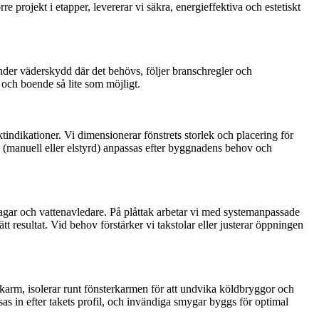
e projekt i etapper, levererar vi säkra, energieffektiva och estetiskt
nder väderskydd där det behövs, följer branschregler och
och boende så lite som möjligt.
ndikationer. Vi dimensionerar fönstrets storlek och placering för
on (manuell eller elstyrd) anpassas efter byggnadens behov och
ragar och vattenavledare. På plåttak arbetar vi med systemanpassade
tt resultat. Vid behov förstärker vi takstolar eller justerar öppningen
 karm, isolerar runt fönsterkarmen för att undvika köldbryggor och
as in efter takets profil, och invändiga smygar byggs för optimal