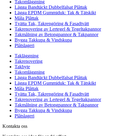
Takomläggning
Lägga Bandtäckt Dubbelfalsat Plåttak
Lägga EPDM Gummiduk: Tak & Tätskikt
Måla Plåttak
Tvätta Tak, Takrengöring & Fasadtvätt
Takrenovering av Lertegel & Tegeltakpannor
Takmålning av Betongpannor & Takpannor
Bygga Takkupa & Vindskupa
Plåtslageri
Takläggning
Takrenovering
Takbyte
Takomläggning
Lägga Bandtäckt Dubbelfalsat Plåttak
Lägga EPDM Gummiduk: Tak & Tätskikt
Måla Plåttak
Tvätta Tak, Takrengöring & Fasadtvätt
Takrenovering av Lertegel & Tegeltakpannor
Takmålning av Betongpannor & Takpannor
Bygga Takkupa & Vindskupa
Plåtslageri
Kontakta oss