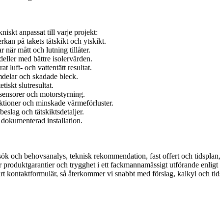
niskt anpassat till varje projekt:
kan på takets tätskikt och ytskikt.
r när mått och lutning tillåter.
ller med bättre isolervärden.
 luft- och vattentätt resultat.
rmdelar och skadade bleck.
tiskt slutresultat.
sensorer och motorstyrning.
nktioner och minskade värmeförluster.
beslag och tätskiktsdetaljer.
, dokumenterad installation.
besök och behovsanalys, teknisk rekommendation, fast offert och tidsplan
 produktgarantier och trygghet i ett fackmannamässigt utförande enligt 
vårt kontaktformulär, så återkommer vi snabbt med förslag, kalkyl och tid