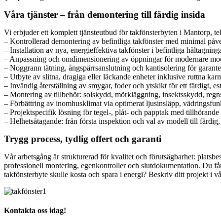
Våra tjänster – från demontering till färdig insida
Vi erbjuder ett komplett tjänsteutbud för takfönsterbyten i Mantorp, tek
– Kontrollerad demontering av befintliga takfönster med minimal påver
– Installation av nya, energieffektiva takfönster i befintliga håltagninga
– Anpassning och omdimensionering av öppningar för modernare mode
– Noggrann tätning, ångspärrsanslutning och kantisolering för garanterat
– Utbyte av slitna, dragiga eller läckande enheter inklusive ruttna ka
– Invändig återställning av smygar, foder och ytskikt för ett färdigt, este
– Montering av tillbehör: solskydd, mörkläggning, insektsskydd, regn
– Förbättring av inomhusklimat via optimerat ljusinsläpp, vädringsfu
– Projektspecifik lösning för tegel-, plåt- och papptak med tillhörande 
– Helhetsåtagande: från första inspektion och val av modell till färdig
Trygg process, tydlig offert och garanti
Vår arbetsgång är strukturerad för kvalitet och förutsägbarhet: plats
professionell montering, egenkontroller och slutdokumentation. Du får
takfönsterbyte skulle kosta och spara i energi? Beskriv ditt projekt i 
Kontakta oss idag!