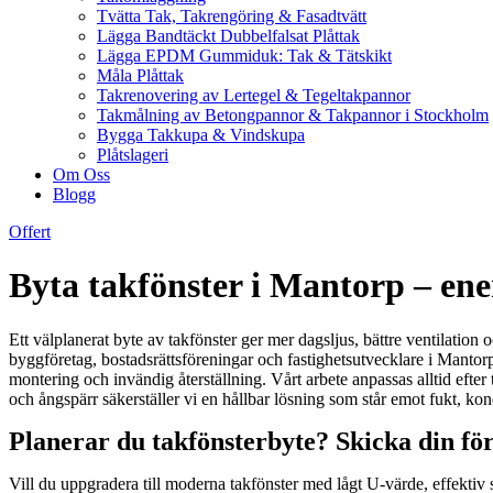
Tvätta Tak, Takrengöring & Fasadtvätt
Lägga Bandtäckt Dubbelfalsat Plåttak
Lägga EPDM Gummiduk: Tak & Tätskikt
Måla Plåttak
Takrenovering av Lertegel & Tegeltakpannor
Takmålning av Betongpannor & Takpannor i Stockholm
Bygga Takkupa & Vindskupa
Plåtslageri
Om Oss
Blogg
Offert
Byta takfönster i Mantorp – ene
Ett välplanerat byte av takfönster ger mer dagsljus, bättre ventilation 
byggföretag, bostadsrättsföreningar och fastighetsutvecklare i Mantorp
montering och invändig återställning. Vårt arbete anpassas alltid efter
och ångspärr säkerställer vi en hållbar lösning som står emot fukt, k
Planerar du takfönsterbyte? Skicka din för
Vill du uppgradera till moderna takfönster med lågt U-värde, effektiv