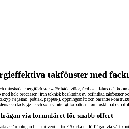
rgieffektiva takfönster med fac
och minskade energiförluster – för både villor, flerbostadshus och kommer
 med hela processen: från teknisk besiktning av befintliga takfönster oc
 taktyp (tegeltak, plåttak, papptak), öppningsmått och bärande konstrukti
ondens och läckage – och som samtidigt förbättrar inomhusklimat och dri
frågan via formuläret för snabb offert
 solavskärmning och smart ventilation? Skicka en förfrågan via vårt kon