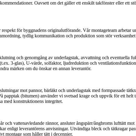
mmendationer. Oavsett om det gäller ett enskilt takfönster eller ett störr
or respekt för byggnadens originalutförande. Vår montageteam arbetar u
 samordning, tydlig kommunikation och produktion som stör verksamhet 
klutning och genomgång av underlagstak, avvattning och eventuella fukti
(t.ex. 3-glas), U-värde, solfaktor, ljudreduktion och ventilationsfunkti
t andra märken om du önskar en annan leverantör.
a anslutningar mot pannor, bärläkt och underlagstak med formpassade tätk
På papptak (bitumen) använder vi svetsad krage och uppvik för ett helt tä
ssa med konstruktionens integritet.
pår och vattenavledande rännor, ansluter ångspärr/ångbroms lufttätt mot
ar enligt leverantörens anvisningar. Utvändiga bleck och tätkragar pass
ivt montage som håller tätt i decennier.