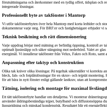
förutsättningarna och återkommer med en tydlig offert, tidsplan och reko
integrerade lösningar.
Professionellt byte av takfönster i Mantorp
Vi utför takfönsterbyten över hela Mantorp med korta ledtider och st
dokumenterar varje steg. För BRF:er och fastighetsägare erbjuder vi
Teknisk besiktning och rätt dimensionering
Varje uppdrag börjar med mätning av befintlig öppning, kontroll av ta
optimalt ljusinsläpp och säker stängning mot nederbörd. Valet av glas 
energimål. Vi installerar takfönster från Velux, Fakro och Roto, sam
Anpassning efter taktyp och konstruktion
Olika tak kräver olika lösningar. På tegeltak säkerställer vi korrekt
bleck, fals- och fotplåtslösningar för en skruv- och tejptät montering. 
för att bära in nytt fönster enligt gällande lastkrav, utan att kompromi
Tätning, isolering och montage för maximal livslängd
Ett tätt takfönsterbyte handlar om detaljerna. Vi monterar dräneringss
använder åldringsbeständiga tejper, butylband och diffusionsöppna duk
ljusspridning och minskad kondensrisk. Resultatet blir ett energieffekt