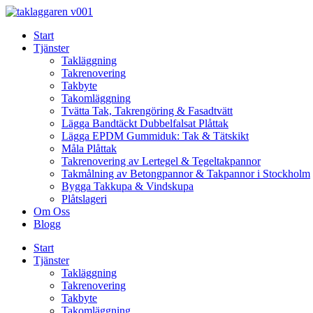
Skip
to
Start
content
Tjänster
Takläggning
Takrenovering
Takbyte
Takomläggning
Tvätta Tak, Takrengöring & Fasadtvätt
Lägga Bandtäckt Dubbelfalsat Plåttak
Lägga EPDM Gummiduk: Tak & Tätskikt
Måla Plåttak
Takrenovering av Lertegel & Tegeltakpannor
Takmålning av Betongpannor & Takpannor i Stockholm
Bygga Takkupa & Vindskupa
Plåtslageri
Om Oss
Blogg
Start
Tjänster
Takläggning
Takrenovering
Takbyte
Takomläggning