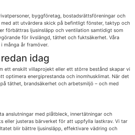
rivatpersoner, byggföretag, bostadsrättsföreningar och
r med att utvärdera skick på befintligt fönster, taktyp och
 förbättras ljusinsläpp och ventilation samtidigt som
vgörande för livslängd, täthet och fuktsäkerhet. Våra
t i många år framöver.
 redan idag
ett enskilt villaprojekt eller ett större bestånd skapar vi
r att optimera energiprestanda och inomhusklimat. När det
s på täthet, brandsäkerhet och arbetsmiljö – och med
kta anslutningar med plåtbleck, innertätningar och
eller justeras bärverket för att uppfylla lastkrav. Vi tar
tatet blir bättre ljusinsläpp, effektivare vädring och