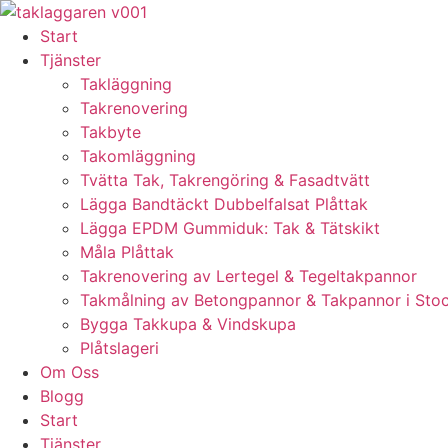
Skip
to
Start
content
Tjänster
Takläggning
Takrenovering
Takbyte
Takomläggning
Tvätta Tak, Takrengöring & Fasadtvätt
Lägga Bandtäckt Dubbelfalsat Plåttak
Lägga EPDM Gummiduk: Tak & Tätskikt
Måla Plåttak
Takrenovering av Lertegel & Tegeltakpannor
Takmålning av Betongpannor & Takpannor i Sto
Bygga Takkupa & Vindskupa
Plåtslageri
Om Oss
Blogg
Start
Tjänster