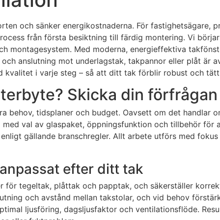
orten och sänker energikostnaderna. För fastighetsägare, p
rocess från första besiktning till färdig montering. Vi börja
ch montagesystem. Med moderna, energieffektiva takfönster
 och anslutning mot underlagstak, takpannor eller plåt är a
litet i varje steg – så att ditt tak förblir robust och tät
terbyte? Skicka din förfrågan
era behov, tidsplaner och budget. Oavsett om det handlar om 
till med val av glaspaket, öppningsfunktion och tillbehör fö
enligt gällande branschregler. Allt arbete utförs med foku
anpassat efter ditt tak
r för tegeltak, plåttak och papptak, och säkerställer korre
utning och avstånd mellan takstolar, och vid behov förstärks 
timal ljusföring, dagsljusfaktor och ventilationsflöde. Resul