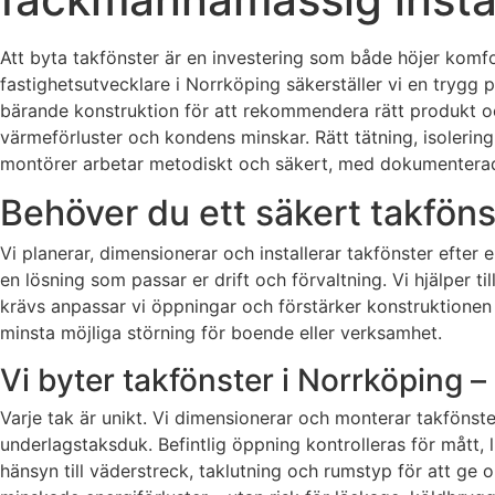
Att byta takfönster är en investering som både höjer komf
fastighetsutvecklare i Norrköping säkerställer vi en trygg p
bärande konstruktion för att rekommendera rätt produkt o
värmeförluster och kondens minskar. Rätt tätning, isolering
montörer arbetar metodiskt och säkert, med dokumenterad kva
Behöver du ett säkert takföns
Vi planerar, dimensionerar och installerar takfönster efter 
en lösning som passar er drift och förvaltning. Vi hjälper 
krävs anpassar vi öppningar och förstärker konstruktionen 
minsta möjliga störning för boende eller verksamhet.
Vi byter takfönster i Norrköping – 
Varje tak är unikt. Vi dimensionerar och monterar takfönste
underlagstaksduk. Befintlig öppning kontrolleras för mått, l
hänsyn till väderstreck, taklutning och rumstyp för att ge op