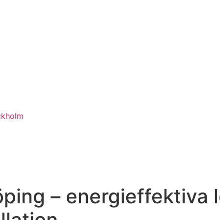
ckholm
öping – energieffektiva
lation