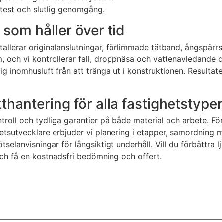
stest och slutlig genomgång.
 som håller över tid
nstallerar originalanslutningar, förlimmade tätband, ångspärr
, och vi kontrollerar fall, droppnäsa och vattenavledande d
g inomhusluft från att tränga ut i konstruktionen. Resultatet 
kthantering för alla fastighetstype
oll och tydliga garantier på både material och arbete. För
hetsutvecklare erbjuder vi planering i etapper, samordning 
selanvisningar för långsiktigt underhåll. Vill du förbättra l
och få en kostnadsfri bedömning och offert.