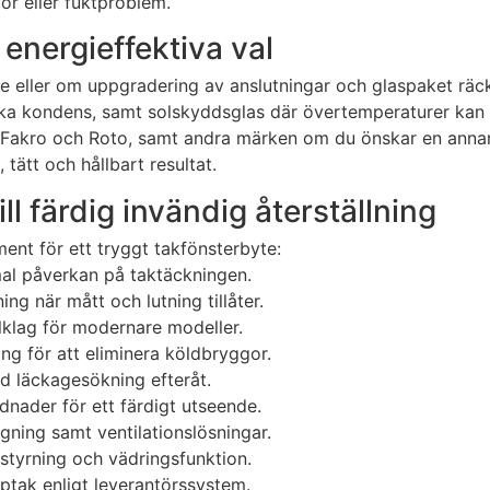
or eller fuktproblem.
energieffektiva val
 eller om uppgradering av anslutningar och glaspaket räc
rka kondens, samt solskyddsglas där övertemperaturer kan 
ux, Fakro och Roto, samt andra märken om du önskar en annan 
tätt och hållbart resultat.
ll färdig invändig återställning
ent för ett tryggt takfönsterbyte:
al påverkan på taktäckningen.
ing när mått och lutning tillåter.
lklag för modernare modeller.
ng för att eliminera köldbryggor.
d läckagesökning efteråt.
dnader för ett färdigt utseende.
ning samt ventilationslösningar.
gstyrning och vädringsfunktion.
pptak enligt leverantörssystem.