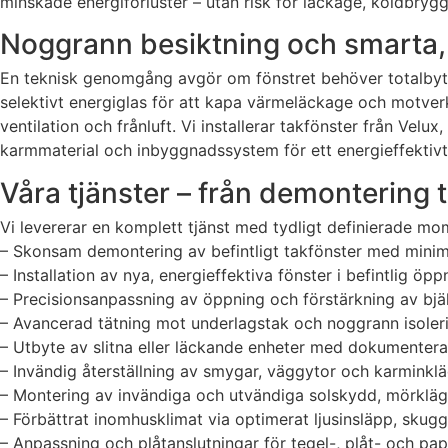
minskade energiförluster – utan risk för läckage, köldbrygg
Noggrann besiktning och smarta, 
En teknisk genomgång avgör om fönstret behöver totalbyte
selektivt energiglas för att kapa värmeläckage och motve
ventilation och frånluft. Vi installerar takfönster från Vel
karmmaterial och inbyggnadssystem för ett energieffektivt, 
Våra tjänster – från demontering ti
Vi levererar en komplett tjänst med tydligt definierade mom
– Skonsam demontering av befintligt takfönster med minim
– Installation av nya, energieffektiva fönster i befintlig öppn
– Precisionsanpassning av öppning och förstärkning av bjä
– Avancerad tätning mot underlagstak och noggrann isoleri
– Utbyte av slitna eller läckande enheter med dokumentera
– Invändig återställning av smygar, väggytor och karminklä
– Montering av invändiga och utvändiga solskydd, mörklägg
– Förbättrat inomhusklimat via optimerat ljusinsläpp, skug
– Anpassning och plåtanslutningar för tegel-, plåt- och pa