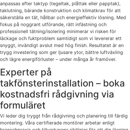
anpassas efter taktyp (tegeltak, plåttak eller papptak),
taklutning, bärande konstruktion och klimatkrav för att
säkerställa en tät, hållbar och energieffektiv lösning. Med
fokus på noggrant utförande, rätt infästning och
professionell tätning/isolering minimerar vi risken för
läckage och fuktproblem samtidigt som vi levererar ett
snyggt, invändigt avslut med hög finish. Resultatet är en
trygg investering som ger ljusare ytor, bättre luftväxling
och lägre energiförluster – under många år framöver.
Experter på
takfönsterinstallation – boka
kostnadsfri rådgivning via
formuläret
Vi leder dig tryggt från rådgivning och planering till färdig
montering. Våra certifierade montörer arbetar enligt
branschpraxis och tillverkarens riktlinjer för att din lösning