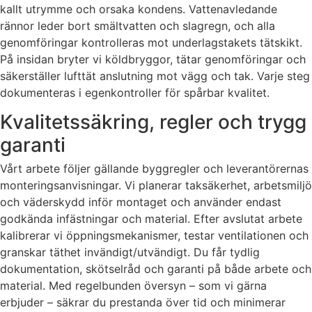
kallt utrymme och orsaka kondens. Vattenavledande
rännor leder bort smältvatten och slagregn, och alla
genomföringar kontrolleras mot underlagstakets tätskikt.
På insidan bryter vi köldbryggor, tätar genomföringar och
säkerställer lufttät anslutning mot vägg och tak. Varje steg
dokumenteras i egenkontroller för spårbar kvalitet.
Kvalitetssäkring, regler och trygg
garanti
Vårt arbete följer gällande byggregler och leverantörernas
monteringsanvisningar. Vi planerar taksäkerhet, arbetsmiljö
och väderskydd inför montaget och använder endast
godkända infästningar och material. Efter avslutat arbete
kalibrerar vi öppningsmekanismer, testar ventilationen och
granskar täthet invändigt/utvändigt. Du får tydlig
dokumentation, skötselråd och garanti på både arbete och
material. Med regelbunden översyn – som vi gärna
erbjuder – säkrar du prestanda över tid och minimerar