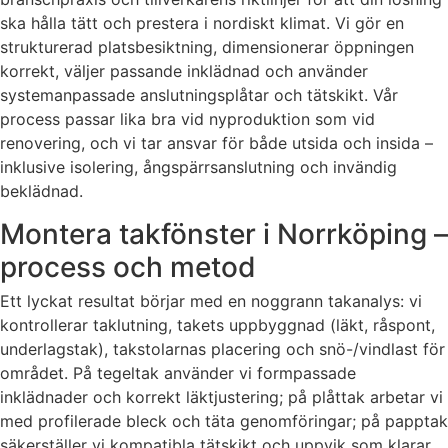
ska hålla tätt och prestera i nordiskt klimat. Vi gör en
strukturerad platsbesiktning, dimensionerar öppningen
korrekt, väljer passande inklädnad och använder
systemanpassade anslutningsplåtar och tätskikt. Vår
process passar lika bra vid nyproduktion som vid
renovering, och vi tar ansvar för både utsida och insida –
inklusive isolering, ångspärrsanslutning och invändig
beklädnad.
Montera takfönster i Norrköping –
process och metod
Ett lyckat resultat börjar med en noggrann takanalys: vi
kontrollerar taklutning, takets uppbyggnad (läkt, råspont,
underlagstak), takstolarnas placering och snö-/vindlast för
området. På tegeltak använder vi formpassade
inklädnader och korrekt läktjustering; på plåttak arbetar vi
med profilerade bleck och täta genomföringar; på papptak
säkerställer vi kompatibla tätskikt och uppvik som klarar