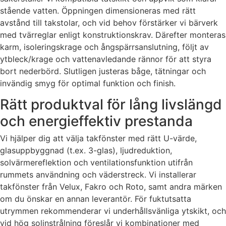
stående vatten. Öppningen dimensioneras med rätt
avstånd till takstolar, och vid behov förstärker vi bärverk
med tvärreglar enligt konstruktionskrav. Därefter monteras
karm, isoleringskrage och ångspärrsanslutning, följt av
ytbleck/krage och vattenavledande rännor för att styra
bort nederbörd. Slutligen justeras båge, tätningar och
invändig smyg för optimal funktion och finish.
Rätt produktval för lång livslängd
och energieffektiv prestanda
Vi hjälper dig att välja takfönster med rätt U-värde,
glasuppbyggnad (t.ex. 3-glas), ljudreduktion,
solvärmereflektion och ventilationsfunktion utifrån
rummets användning och väderstreck. Vi installerar
takfönster från Velux, Fakro och Roto, samt andra märken
om du önskar en annan leverantör. För fuktutsatta
utrymmen rekommenderar vi underhållsvänliga ytskikt, och
vid hög solinstrålning föreslår vi kombinationer med