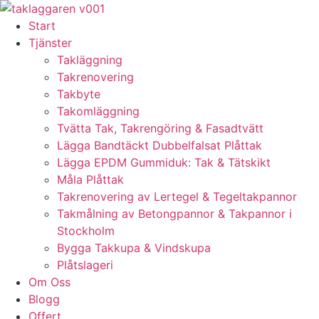
Skip
to
Start
content
Tjänster
Takläggning
Takrenovering
Takbyte
Takomläggning
Tvätta Tak, Takrengöring & Fasadtvätt
Lägga Bandtäckt Dubbelfalsat Plåttak
Lägga EPDM Gummiduk: Tak & Tätskikt
Måla Plåttak
Takrenovering av Lertegel & Tegeltakpannor
Takmålning av Betongpannor & Takpannor i
Stockholm
Bygga Takkupa & Vindskupa
Plåtslageri
Om Oss
Blogg
Offert