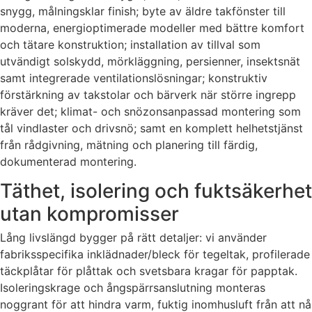
snygg, målningsklar finish; byte av äldre takfönster till
moderna, energioptimerade modeller med bättre komfort
och tätare konstruktion; installation av tillval som
utvändigt solskydd, mörkläggning, persienner, insektsnät
samt integrerade ventilationslösningar; konstruktiv
förstärkning av takstolar och bärverk när större ingrepp
kräver det; klimat- och snözonsanpassad montering som
tål vindlaster och drivsnö; samt en komplett helhetstjänst
från rådgivning, mätning och planering till färdig,
dokumenterad montering.
Täthet, isolering och fuktsäkerhet
utan kompromisser
Lång livslängd bygger på rätt detaljer: vi använder
fabriksspecifika inklädnader/bleck för tegeltak, profilerade
täckplåtar för plåttak och svetsbara kragar för papptak.
Isoleringskrage och ångspärrsanslutning monteras
noggrant för att hindra varm, fuktig inomhusluft från att nå