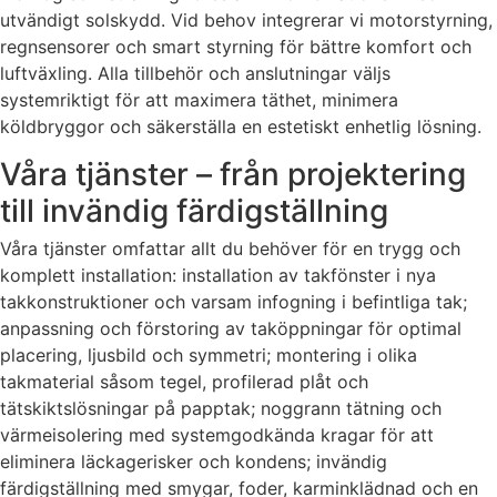
utvändigt solskydd. Vid behov integrerar vi motorstyrning,
regnsensorer och smart styrning för bättre komfort och
luftväxling. Alla tillbehör och anslutningar väljs
systemriktigt för att maximera täthet, minimera
köldbryggor och säkerställa en estetiskt enhetlig lösning.
Våra tjänster – från projektering
till invändig färdigställning
Våra tjänster omfattar allt du behöver för en trygg och
komplett installation: installation av takfönster i nya
takkonstruktioner och varsam infogning i befintliga tak;
anpassning och förstoring av taköppningar för optimal
placering, ljusbild och symmetri; montering i olika
takmaterial såsom tegel, profilerad plåt och
tätskiktslösningar på papptak; noggrann tätning och
värmeisolering med systemgodkända kragar för att
eliminera läckagerisker och kondens; invändig
färdigställning med smygar, foder, karminklädnad och en