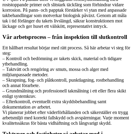
roststoppande primer och slitstark täckfärg som förhindrar vidare
korrosion. På pann- och papptak förstärker vi ytan med anpassade
takbehandlingar som motverkar biologisk påväxt. Genom att måla
tak i tid förlänger du takets livslängd, säkrar konstruktionen mot
läckage och ger huset ett välskött, representativt intryck.
Vår arbetsprocess – från inspektion till slutkontroll
Ett hållbart resultat börjar med rätt process. Så här arbetar vi steg för
steg:
– Kontroll och bedömning av takets skick, material och tidigare
ytbehandling.
– Taktvätt och rengöring av smuts, mossa och alger med
miljöanpassade metoder.
– Skrapning, fog- och plåtkontroll, punktlagning, rostbehandling
och annat förarbete.
– Grundmålning och professionell takmålning i ett eller flera skikt
enligt systemkrav.
– Efterkontroll, eventuellt extra skyddsbehandling samt
dokumentation av arbetet.
Vi planerar jobbet efter väderförhållanden och säkerställer en trygg
arbetsmiljö med korrekt fallskydd och avspärrningar. Varje moment
kvalitetssäkras för bästa vidhäftning och långvarigt skydd.
Taktyper och fastigheter vi arbetar med i