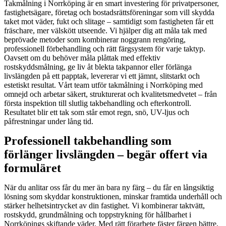
Takmålning i Norrköping är en smart investering för privatpersoner,
fastighetsägare, företag och bostadsrättsföreningar som vill skydda
taket mot väder, fukt och slitage – samtidigt som fastigheten får ett
fräschare, mer välskött utseende. Vi hjälper dig att måla tak med
beprövade metoder som kombinerar noggrann rengöring,
professionell förbehandling och rätt färgsystem för varje taktyp.
Oavsett om du behöver måla plåttak med effektiv
rostskyddsmålning, ge liv åt blekta takpannor eller förlänga
livslängden på ett papptak, levererar vi ett jämnt, slitstarkt och
estetiskt resultat. Vårt team utför takmålning i Norrköping med
omnejd och arbetar säkert, strukturerat och kvalitetsmedvetet – från
första inspektion till slutlig takbehandling och efterkontroll.
Resultatet blir ett tak som står emot regn, snö, UV-ljus och
påfrestningar under lång tid.
Professionell takbehandling som
förlänger livslängden – begär offert via
formuläret
När du anlitar oss får du mer än bara ny färg – du får en långsiktig
lösning som skyddar konstruktionen, minskar framtida underhåll och
stärker helhetsintrycket av din fastighet. Vi kombinerar taktvätt,
rostskydd, grundmålning och toppstrykning för hållbarhet i
Norrköpings skiftande väder. Med rätt förarbete fäster färgen bättre,