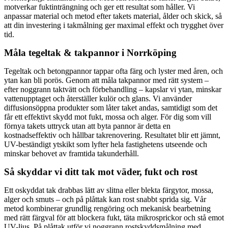
motverkar fuktinträngning och ger ett resultat som håller. Vi
anpassar material och metod efter takets material, ålder och skick, så
att din investering i takmålning ger maximal effekt och trygghet över
tid.
Måla tegeltak & takpannor i Norrköping
Tegeltak och betongpannor tappar ofta färg och lyster med åren, och
ytan kan bli porös. Genom att måla takpannor med rätt system –
efter noggrann taktvätt och förbehandling – kapslar vi ytan, minskar
vattenupptaget och återställer kulör och glans. Vi använder
diffusionsöppna produkter som låter taket andas, samtidigt som det
får ett effektivt skydd mot fukt, mossa och alger. För dig som vill
förnya takets uttryck utan att byta pannor är detta en
kostnadseffektiv och hållbar takrenovering. Resultatet blir ett jämnt,
UV-beständigt ytskikt som lyfter hela fastighetens utseende och
minskar behovet av framtida takunderhåll.
Så skyddar vi ditt tak mot väder, fukt och rost
Ett oskyddat tak drabbas lätt av slitna eller blekta färgytor, mossa,
alger och smuts – och på plåttak kan rost snabbt sprida sig. Vår
metod kombinerar grundlig rengöring och mekanisk bearbetning
med rätt färgval för att blockera fukt, täta mikrosprickor och stå emot
UV-ljus. På plåttak utför vi noggrann rostskyddsmålning med