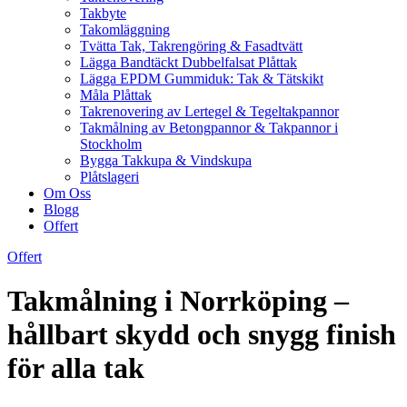
Takbyte
Takomläggning
Tvätta Tak, Takrengöring & Fasadtvätt
Lägga Bandtäckt Dubbelfalsat Plåttak
Lägga EPDM Gummiduk: Tak & Tätskikt
Måla Plåttak
Takrenovering av Lertegel & Tegeltakpannor
Takmålning av Betongpannor & Takpannor i
Stockholm
Bygga Takkupa & Vindskupa
Plåtslageri
Om Oss
Blogg
Offert
Offert
Takmålning i Norrköping –
hållbart skydd och snygg finish
för alla tak