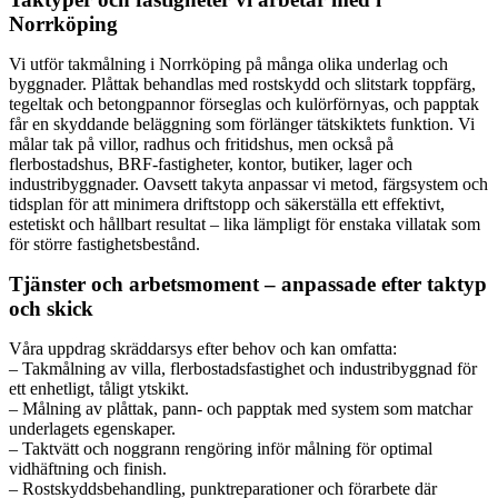
Norrköping
Vi utför takmålning i Norrköping på många olika underlag och
byggnader. Plåttak behandlas med rostskydd och slitstark toppfärg,
tegeltak och betongpannor förseglas och kulörförnyas, och papptak
får en skyddande beläggning som förlänger tätskiktets funktion. Vi
målar tak på villor, radhus och fritidshus, men också på
flerbostadshus, BRF-fastigheter, kontor, butiker, lager och
industribyggnader. Oavsett takyta anpassar vi metod, färgsystem och
tidsplan för att minimera driftstopp och säkerställa ett effektivt,
estetiskt och hållbart resultat – lika lämpligt för enstaka villatak som
för större fastighetsbestånd.
Tjänster och arbetsmoment – anpassade efter taktyp
och skick
Våra uppdrag skräddarsys efter behov och kan omfatta:
– Takmålning av villa, flerbostadsfastighet och industribyggnad för
ett enhetligt, tåligt ytskikt.
– Målning av plåttak, pann- och papptak med system som matchar
underlagets egenskaper.
– Taktvätt och noggrann rengöring inför målning för optimal
vidhäftning och finish.
– Rostskyddsbehandling, punktreparationer och förarbete där