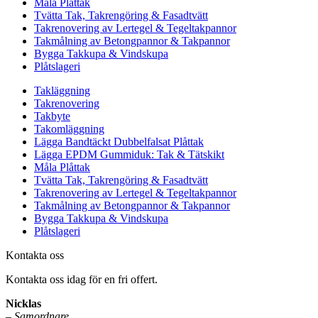
Måla Plåttak
Tvätta Tak, Takrengöring & Fasadtvätt
Takrenovering av Lertegel & Tegeltakpannor
Takmålning av Betongpannor & Takpannor
Bygga Takkupa & Vindskupa
Plåtslageri
Takläggning
Takrenovering
Takbyte
Takomläggning
Lägga Bandtäckt Dubbelfalsat Plåttak
Lägga EPDM Gummiduk: Tak & Tätskikt
Måla Plåttak
Tvätta Tak, Takrengöring & Fasadtvätt
Takrenovering av Lertegel & Tegeltakpannor
Takmålning av Betongpannor & Takpannor
Bygga Takkupa & Vindskupa
Plåtslageri
Kontakta oss
Kontakta oss idag för en fri offert.
Nicklas
–
Samordnare