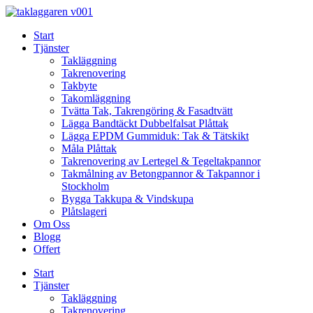
Skip
to
Start
content
Tjänster
Takläggning
Takrenovering
Takbyte
Takomläggning
Tvätta Tak, Takrengöring & Fasadtvätt
Lägga Bandtäckt Dubbelfalsat Plåttak
Lägga EPDM Gummiduk: Tak & Tätskikt
Måla Plåttak
Takrenovering av Lertegel & Tegeltakpannor
Takmålning av Betongpannor & Takpannor i
Stockholm
Bygga Takkupa & Vindskupa
Plåtslageri
Om Oss
Blogg
Offert
Start
Tjänster
Takläggning
Takrenovering