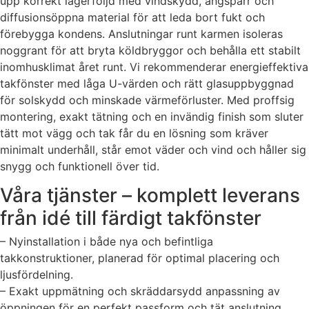
upp korrekt lagerföljd med vindskydd, ångspärr och
diffusionsöppna material för att leda bort fukt och
förebygga kondens. Anslutningar runt karmen isoleras
noggrant för att bryta köldbryggor och behålla ett stabilt
inomhusklimat året runt. Vi rekommenderar energieffektiva
takfönster med låga U-värden och rätt glasuppbyggnad
för solskydd och minskade värmeförluster. Med proffsig
montering, exakt tätning och en invändig finish som sluter
tätt mot vägg och tak får du en lösning som kräver
minimalt underhåll, står emot väder och vind och håller sig
snygg och funktionell över tid.
Våra tjänster – komplett leverans
från idé till färdigt takfönster
– Nyinstallation i både nya och befintliga
takkonstruktioner, planerad för optimal placering och
ljusfördelning.
– Exakt uppmätning och skräddarsydd anpassning av
öppningen för en perfekt passform och tät anslutning.