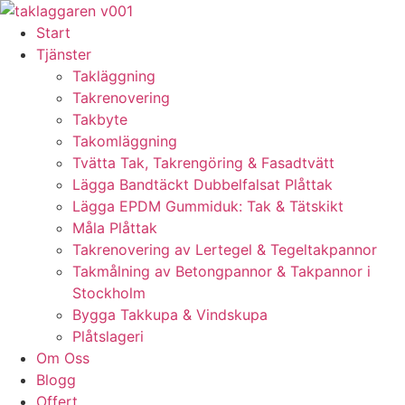
Skip
to
Start
content
Tjänster
Takläggning
Takrenovering
Takbyte
Takomläggning
Tvätta Tak, Takrengöring & Fasadtvätt
Lägga Bandtäckt Dubbelfalsat Plåttak
Lägga EPDM Gummiduk: Tak & Tätskikt
Måla Plåttak
Takrenovering av Lertegel & Tegeltakpannor
Takmålning av Betongpannor & Takpannor i
Stockholm
Bygga Takkupa & Vindskupa
Plåtslageri
Om Oss
Blogg
Offert