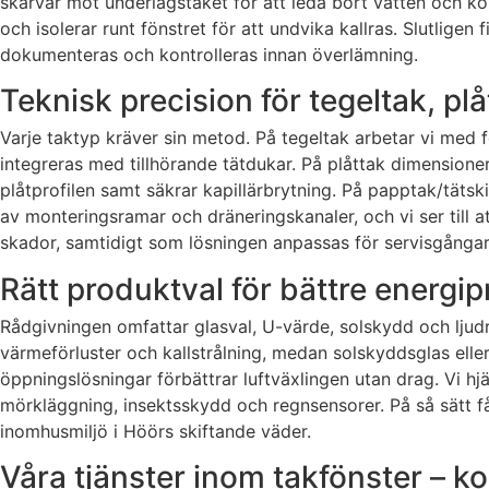
skarvar mot underlagstaket för att leda bort vatten och ko
och isolerar runt fönstret för att undvika kallras. Slutlig
dokumenteras och kontrolleras innan överlämning.
Teknisk precision för tegeltak, pl
Varje taktyp kräver sin metod. På tegeltak arbetar vi m
integreras med tillhörande tätdukar. På plåttak dimensioner
plåtprofilen samt säkrar kapillärbrytning. På papptak/täts
av monteringsramar och dräneringskanaler, och vi ser till 
skador, samtidigt som lösningen anpassas för servisgångar
Rätt produktval för bättre energ
Rådgivningen omfattar glasval, U-värde, solskydd och ljud
värmeförluster och kallstrålning, medan solskyddsglas ell
öppningslösningar förbättrar luftväxlingen utan drag. Vi hjä
mörkläggning, insektsskydd och regnsensorer. På så sätt får
inomhusmiljö i Höörs skiftande väder.
Våra tjänster inom takfönster – kom