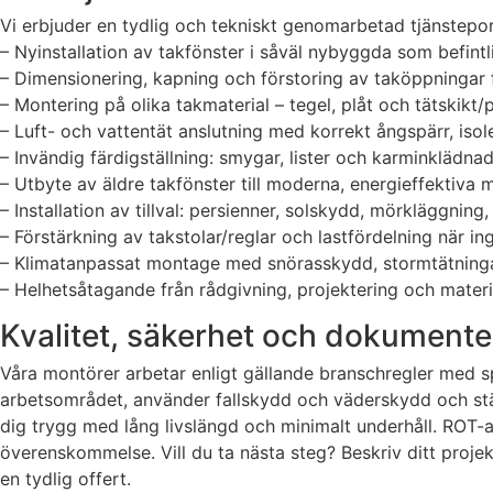
Vi erbjuder en tydlig och tekniskt genomarbetad tjänstepo
– Nyinstallation av takfönster i såväl nybyggda som befintl
– Dimensionering, kapning och förstoring av taköppningar f
– Montering på olika takmaterial – tegel, plåt och tätski
– Luft- och vattentät anslutning med korrekt ångspärr, iso
– Invändig färdigställning: smygar, lister och karminklädnad
– Utbyte av äldre takfönster till moderna, energieffektiv
– Installation av tillval: persienner, solskydd, mörkläggnin
– Förstärkning av takstolar/reglar och lastfördelning när in
– Klimatanpassat montage med snörasskydd, stormtätningar
– Helhetsåtagande från rådgivning, projektering och materia
Kvalitet, säkerhet och dokumente
Våra montörer arbetar enligt gällande branschregler med s
arbetsområdet, använder fallskydd och väderskydd och städar
dig trygg med lång livslängd och minimalt underhåll. ROT-a
överenskommelse. Vill du ta nästa steg? Beskriv ditt proje
en tydlig offert.