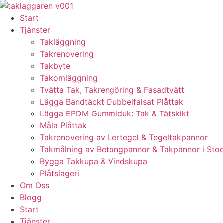
Skip
to
Start
content
Tjänster
Takläggning
Takrenovering
Takbyte
Takomläggning
Tvätta Tak, Takrengöring & Fasadtvätt
Lägga Bandtäckt Dubbelfalsat Plåttak
Lägga EPDM Gummiduk: Tak & Tätskikt
Måla Plåttak
Takrenovering av Lertegel & Tegeltakpannor
Takmålning av Betongpannor & Takpannor i Sto
Bygga Takkupa & Vindskupa
Plåtslageri
Om Oss
Blogg
Start
Tjänster