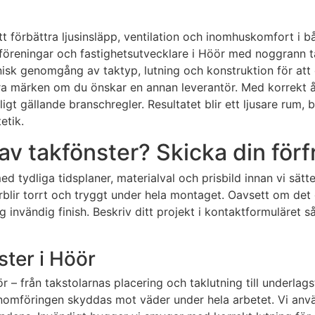
tt förbättra ljusinsläpp, ventilation och inomhuskomfort i b
sföreningar och fastighetsutvecklare i Höör med noggrann t
knisk genomgång av taktyp, lutning och konstruktion för att 
dra märken om du önskar en annan leverantör. Med korrekt å
ligt gällande branschregler. Resultatet blir ett ljusare rum,
etik.
 av takfönster? Skicka din för
d tydliga tidsplaner, materialval och prisbild innan vi sät
rblir torrt och tryggt under hela montaget. Oavsett om det
rdig invändig finish. Beskriv ditt projekt i kontaktformulär
ster i Höör
r – från takstolarnas placering och taklutning till underlag
enomföringen skyddas mot väder under hela arbetet. Vi anv