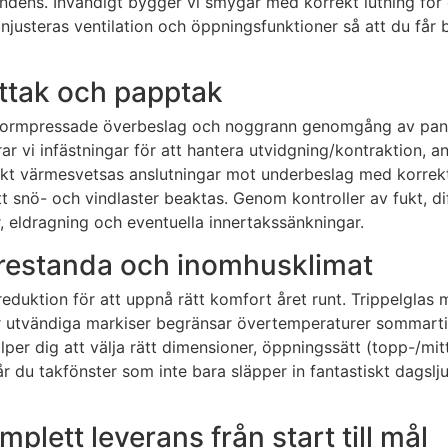
ndens. Invändigt bygger vi smygar med korrekt lutning för 
en finjusteras ventilation och öppningsfunktioner så att du 
åttak och papptak
ed formpressade överbeslag och noggrann genomgång av pan
ar vi infästningar för att hantera utvidgning/kontraktion, a
kikt värmesvetsas anslutningar mot underbeslag med korrekt
att snö- och vindlaster beaktas. Genom kontroller av fukt, 
, eldragning och eventuella innertakssänkningar.
iprestanda och inomhusklimat
reduktion för att uppnå rätt komfort året runt. Trippelgl
er utvändiga markiser begränsar övertemperaturer sommartid
lper dig att välja rätt dimensioner, öppningssätt (topp-/mitt
 du takfönster som inte bara släpper in fantastiskt dagsljus
plett leverans från start till mål