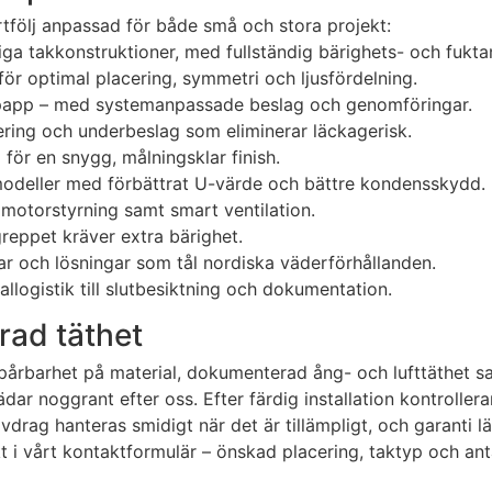
rtfölj anpassad för både små och stora projekt:
iga takkonstruktioner, med fullständig bärighets- och fukta
ör optimal placering, symmetri och ljusfördelning.
kt/papp – med systemanpassade beslag och genomföringar.
lering och underbeslag som eliminerar läckagerisk.
 för en snygg, målningsklar finish.
a modeller med förbättrat U-värde och bättre kondensskydd.
g, motorstyrning samt smart ventilation.
greppet kräver extra bärighet.
 och lösningar som tål nordiska väderförhållanden.
llogistik till slutbesiktning och dokumentation.
rad täthet
pårbarhet på material, dokumenterad ång- och lufttäthet sa
 noggrant efter oss. Efter färdig installation kontrollerar
vdrag hanteras smidigt när det är tillämpligt, och garanti 
kt i vårt kontaktformulär – önskad placering, taktyp och a