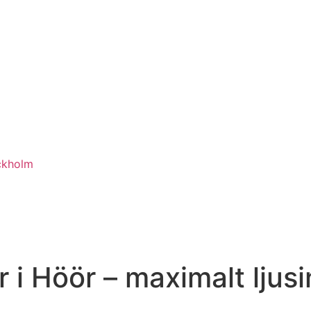
ckholm
 i Höör – maximalt ljus