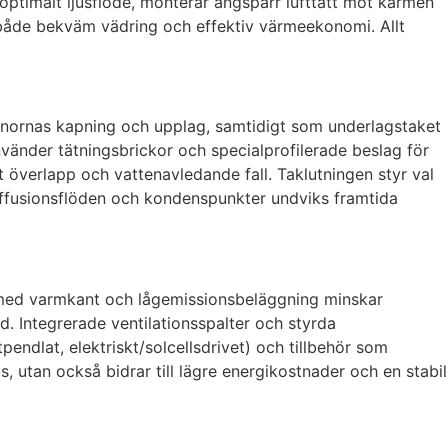
optimalt ljusflöde, monterar ångspärr lufttätt mot karmen
får både bekväm vädring och effektiv värmeekonomi. Allt
nornas kapning och upplag, samtidigt som underlagstaket
nvänder tätningsbrickor och specialprofilerade beslag för
 överlapp och vattenavledande fall. Taklutningen styr val
diffusionsflöden och kondenspunkter undviks framtida
as med varmkant och lågemissionsbeläggning minskar
. Integrerade ventilationsspalter och styrda
pendlat, elektriskt/solcellsdrivet) och tillbehör som
, utan också bidrar till lägre energikostnader och en stabil