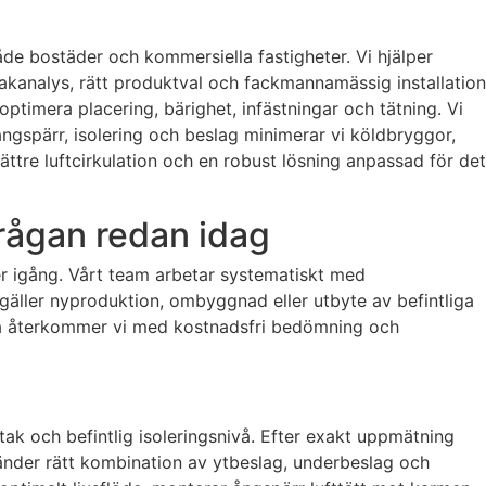
åde bostäder och kommersiella fastigheter. Vi hjälper
akanalys, rätt produktval och fackmannamässig installation
optimera placering, bärighet, infästningar och tätning. Vi
ngspärr, isolering och beslag minimerar vi köldbryggor,
 bättre luftcirkulation och en robust lösning anpassad för det
frågan redan idag
ter igång. Vårt team arbetar systematiskt med
 gäller nyproduktion, ombyggnad eller utbyte av befintliga
et så återkommer vi med kostnadsfri bedömning och
stak och befintlig isoleringsnivå. Efter exakt uppmätning
änder rätt kombination av ytbeslag, underbeslag och