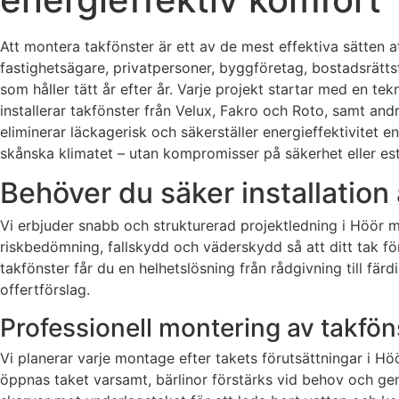
Att montera takfönster är ett av de mest effektiva sätten a
fastighetsägare, privatpersoner, byggföretag, bostadsrätt
som håller tätt år efter år. Varje projekt startar med en te
installerar takfönster från Velux, Fakro och Roto, samt an
eliminerar läckagerisk och säkerställer energieffektivitet en
skånska klimatet – utan kompromisser på säkerhet eller est
Behöver du säker installation
Vi erbjuder snabb och strukturerad projektledning i Höör me
riskbedömning, fallskydd och väderskydd så att ditt tak fö
takfönster får du en helhetslösning från rådgivning till fä
offertförslag.
Professionell montering av takfön
Vi planerar varje montage efter takets förutsättningar i Höö
öppnas taket varsamt, bärlinor förstärks vid behov och g