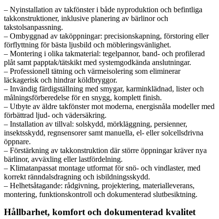
– Nyinstallation av takfönster i både nyproduktion och befintliga
takkonstruktioner, inklusive planering av bärlinor och
takstolsanpassning.
– Ombyggnad av taköppningar: precisionskapning, förstoring eller
förflyttning för bästa ljusbild och möbleringsvänlighet.
– Montering i olika takmaterial: tegelpannor, band- och profilerad
plåt samt papptak/tätskikt med systemgodkända anslutningar.
– Professionell tätning och värmeisolering som eliminerar
läckagerisk och hindrar köldbryggor.
– Invändig färdigställning med smygar, karminklädnad, lister och
målningsförberedelse för en snygg, komplett finish.
– Utbyte av äldre takfönster mot moderna, energisnåla modeller med
förbättrad ljud- och vädersäkring.
– Installation av tillval: solskydd, mörkläggning, persienner,
insektsskydd, regnsensorer samt manuella, el- eller solcellsdrivna
öppnare.
– Förstärkning av takkonstruktion där större öppningar kräver nya
bärlinor, avväxling eller lastfördelning.
– Klimatanpassat montage utformat för snö- och vindlaster, med
korrekt ränndalsdragning och isbildningsskydd.
– Helhetsåtagande: rådgivning, projektering, materialleverans,
montering, funktionskontroll och dokumenterad slutbesiktning.
Hållbarhet, komfort och dokumenterad kvalitet