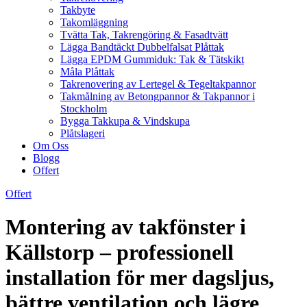
Takbyte
Takomläggning
Tvätta Tak, Takrengöring & Fasadtvätt
Lägga Bandtäckt Dubbelfalsat Plåttak
Lägga EPDM Gummiduk: Tak & Tätskikt
Måla Plåttak
Takrenovering av Lertegel & Tegeltakpannor
Takmålning av Betongpannor & Takpannor i
Stockholm
Bygga Takkupa & Vindskupa
Plåtslageri
Om Oss
Blogg
Offert
Offert
Montering av takfönster i
Källstorp – professionell
installation för mer dagsljus,
bättre ventilation och lägre