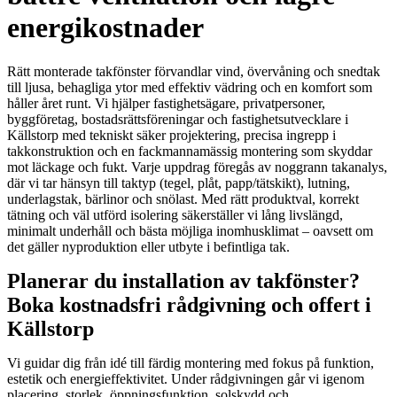
energikostnader
Rätt monterade takfönster förvandlar vind, övervåning och snedtak
till ljusa, behagliga ytor med effektiv vädring och en komfort som
håller året runt. Vi hjälper fastighetsägare, privatpersoner,
byggföretag, bostadsrättsföreningar och fastighetsutvecklare i
Källstorp med tekniskt säker projektering, precisa ingrepp i
takkonstruktion och en fackmannamässig montering som skyddar
mot läckage och fukt. Varje uppdrag föregås av noggrann takanalys,
där vi tar hänsyn till taktyp (tegel, plåt, papp/tätskikt), lutning,
underlagstak, bärlinor och snölast. Med rätt produktval, korrekt
tätning och väl utförd isolering säkerställer vi lång livslängd,
minimalt underhåll och bästa möjliga inomhusklimat – oavsett om
det gäller nyproduktion eller utbyte i befintliga tak.
Planerar du installation av takfönster?
Boka kostnadsfri rådgivning och offert i
Källstorp
Vi guidar dig från idé till färdig montering med fokus på funktion,
estetik och energieffektivitet. Under rådgivningen går vi igenom
placering, storlek, öppningsfunktion, solskydd och