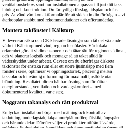
ventilationsbehov, samt hur installationen anpassas till just ditt taks
lutning och konstruktion. Du får tydliga förslag, tidsplan och fast
pris. Använd vårt kontaktformulär för att skicka in din förfrågan – vi
återkopplar snabbt med rekommendationer och offertunderlag.
Montera takfönster i Källstorp
Vi levererar säkra och CE-klassade lösningar som tål det växlande
vädret i Källstorp med vind, regn och snölaster. Vår lokala
erfarenhet gör att vi dimensionerar och tätar rätt för regionens klimat,
och vi planerar logistik och montage så att taket alltid är
väderskyddat under arbetet. Oavsett om du efterfrågar diskreta
takfönster för enstaka rum eller ett större ljusinsläpp med flera
fönster i serie, optimerar vi öppningsstorlek, placering mellan
takstolar och invändig utformning för maximalt ljusflöde utan
bländning. Resultatet blir en hållbar lösning som förbättrar
energiprestanda, ventilation och vardagskomfort – med
dokumenterad kvalitet i varje steg.
Noggrann takanalys och rätt produktval
En lyckad installation börjar med mätning och kontroll av
taklutning, underlagstak, takpannor/plåtprofiler, tätskikt, ångspärr
och bärande delar. Därefter väljer vi produkter utifrån U-värde,
solfaktor, ljudreduktion, brandklass och öppningsfunktion (manuell,