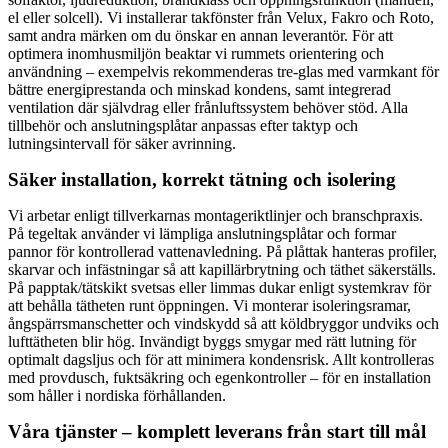
el eller solcell). Vi installerar takfönster från Velux, Fakro och Roto,
samt andra märken om du önskar en annan leverantör. För att
optimera inomhusmiljön beaktar vi rummets orientering och
användning – exempelvis rekommenderas tre-glas med varmkant för
bättre energiprestanda och minskad kondens, samt integrerad
ventilation där självdrag eller frånluftssystem behöver stöd. Alla
tillbehör och anslutningsplåtar anpassas efter taktyp och
lutningsintervall för säker avrinning.
Säker installation, korrekt tätning och isolering
Vi arbetar enligt tillverkarnas montageriktlinjer och branschpraxis.
På tegeltak använder vi lämpliga anslutningsplåtar och formar
pannor för kontrollerad vattenavledning. På plåttak hanteras profiler,
skarvar och infästningar så att kapillärbrytning och täthet säkerställs.
På papptak/tätskikt svetsas eller limmas dukar enligt systemkrav för
att behålla tätheten runt öppningen. Vi monterar isoleringsramar,
ångspärrsmanschetter och vindskydd så att köldbryggor undviks och
lufttätheten blir hög. Invändigt byggs smygar med rätt lutning för
optimalt dagsljus och för att minimera kondensrisk. Allt kontrolleras
med provdusch, fuktsäkring och egenkontroller – för en installation
som håller i nordiska förhållanden.
Våra tjänster – komplett leverans från start till mål