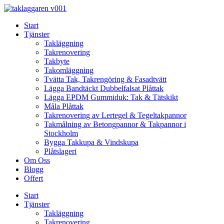
Skip
to
Start
content
Tjänster
Takläggning
Takrenovering
Takbyte
Takomläggning
Tvätta Tak, Takrengöring & Fasadtvätt
Lägga Bandtäckt Dubbelfalsat Plåttak
Lägga EPDM Gummiduk: Tak & Tätskikt
Måla Plåttak
Takrenovering av Lertegel & Tegeltakpannor
Takmålning av Betongpannor & Takpannor i
Stockholm
Bygga Takkupa & Vindskupa
Plåtslageri
Om Oss
Blogg
Offert
Start
Tjänster
Takläggning
Takrenovering