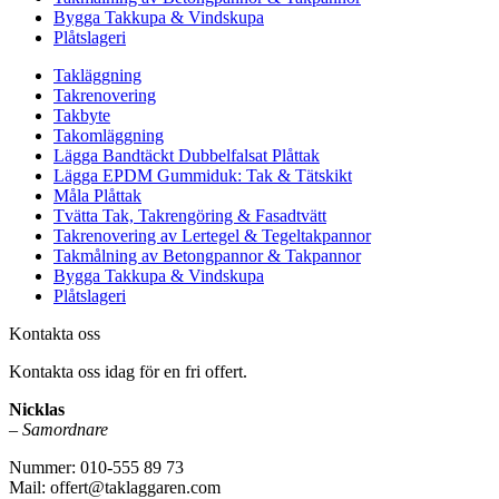
Bygga Takkupa & Vindskupa
Plåtslageri
Takläggning
Takrenovering
Takbyte
Takomläggning
Lägga Bandtäckt Dubbelfalsat Plåttak
Lägga EPDM Gummiduk: Tak & Tätskikt
Måla Plåttak
Tvätta Tak, Takrengöring & Fasadtvätt
Takrenovering av Lertegel & Tegeltakpannor
Takmålning av Betongpannor & Takpannor
Bygga Takkupa & Vindskupa
Plåtslageri
Kontakta oss
Kontakta oss idag för en fri offert.
Nicklas
–
Samordnare
Nummer: 010-555 89 73
Mail: offert@taklaggaren.com