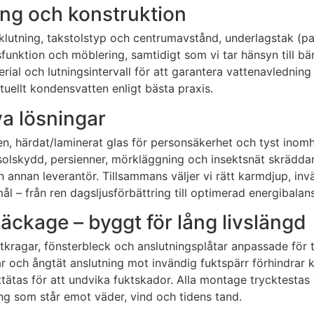
ning och konstruktion
aklutning, takstolstyp och centrumavstånd, underlagstak (pa
msfunktion och möblering, samtidigt som vi tar hänsyn till 
erial och lutningsintervall för att garantera vattenavledni
tuellt kondensvatten enligt bästa praxis.
va lösningar
en, härdat/laminerat glas för personsäkerhet och tyst inomh
olskydd, persienner, mörkläggning och insektsnät skräddarsy
nnan leverantör. Tillsammans väljer vi rätt karmdjup, invä
 – från ren dagsljusförbättring till optimerad energibalans
läckage – byggt för lång livslängd
ragar, fönsterbleck och anslutningsplåtar anpassade för te
r och ångtät anslutning mot invändig fuktspärr förhindrar ko
fttätas för att undvika fuktskador. Alla montage trycktestas 
ing som står emot väder, vind och tidens tand.