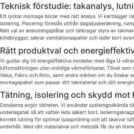
Teknisk förstudie: takanalys, lut
Ett lyckat montage börjar med rätt analys. Vi kartlägger t
isolering. Placering föreslås utifrån dagsljusberäkning, ru
Rätt val av anslutningsplåtar och tätkragar styrs av takmat
köldbryggor, säkrar ventilationsspalter och leder bort even
Rätt produktval och energieffekti
Vi guidar dig till energieffektiva modeller med låga U-värd
luftomsättningen utan onödiga värmeförluster. Tillval som s
Velux, Fakro och Roto, samt andra märken om du önskar en a
montagepaket som passar ditt takmaterial och ditt energimål
Tätning, isolering och skydd mot 
Detaljerna avgör tätheten. Vi använder systemgodkända tätk
underlagstak så att vatten leds säkert bort. Isoleringskraga
korrekt lutning för optimal ljusspridning och att skarvar lu
underhåll. Med rätt materialval och metodik får du en lösn