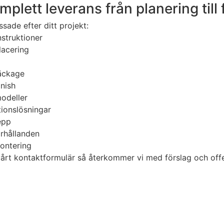
plett leverans från planering till 
ade efter ditt projekt:
nstruktioner
lacering
läckage
inish
modeller
tionslösningar
epp
örhållanden
montering
 vårt kontaktformulär så återkommer vi med förslag och offer