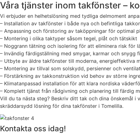
Våra tjänster inom takfönster – kom
Vi erbjuder en helhetslösning med tydliga delmoment anpass
– Installation av takfönster i både nya och befintliga takko
– Anpassning och förstoring av taköppningar för optimal p
– Montering i olika taktyper såsom tegel, plåt och tätskikt
– Noggrann tätning och isolering för att eliminera risk för 
– Invändig färdigställning med smygar, karmar och snygg f
– Utbyte av äldre takfönster till moderna, energieffektiva 
– Montering av tillval som solskydd, persienner och ventila
– Förstärkning av takkonstruktion vid behov av större ingr
– Klimatanpassad installation för att klara nordiska väderf
– Komplett tjänst från rådgivning och planering till färdig 
Vill du ta nästa steg? Beskriv ditt tak och dina önskemål i
skräddarsydd lösning för dina takfönster i Tomelilla.
Kontakta oss idag!