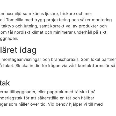
inomhusmiljö som känns ljusare, friskare och mer
re i Tomelilla med trygg projektering och säker montering
r taktyp och lutning, samt korrekt val av produkter och
som tål nordiskt klimat och minimerar underhåll på sikt.
byggnaden.
läret idag
ens montageanvisningar och branschpraxis. Som lokal partner
å taket. Skicka in din förfrågan via vårt kontaktformulär så
 tak
derna tillbyggnader, eller papptak med tätskikt på
derlagstak för att säkerställa en tät och hållbar
ar som håller över tid. Vid behov hjälper vi till med