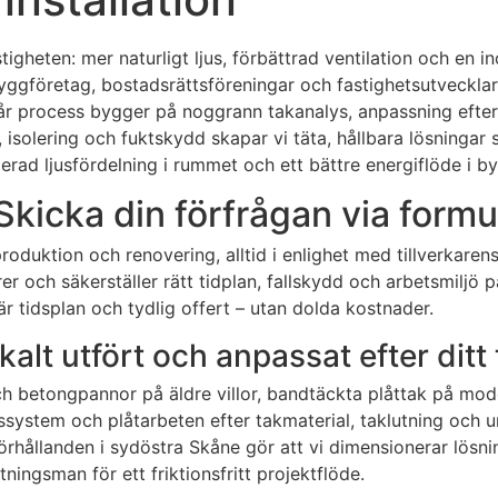
tigheten: mer naturligt ljus, förbättrad ventilation och en 
 byggföretag, bostadsrättsföreningar och fastighetsutveckla
t. Vår process bygger på noggrann takanalys, anpassning efte
 isolering och fuktskydd skapar vi täta, hållbara lösningar 
imerad ljusfördelning i rummet och ett bättre energiflöde i 
Skicka din förfrågan via formu
produktion och renovering, alltid i enlighet med tillverkar
r och säkerställer rätt tidplan, fallskydd och arbetsmiljö p
r tidsplan och tydlig offert – utan dolda kostnader.
kalt utfört och anpassat efter ditt
 och betongpannor på äldre villor, bandtäckta plåttak på mo
ssystem och plåtarbeten efter takmaterial, taklutning och un
rhållanden i sydöstra Skåne gör att vi dimensionerar lösning
ngsman för ett friktionsfritt projektflöde.