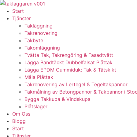
Skip
to
Start
content
Tjänster
Takläggning
Takrenovering
Takbyte
Takomläggning
Tvätta Tak, Takrengöring & Fasadtvätt
Lägga Bandtäckt Dubbelfalsat Plåttak
Lägga EPDM Gummiduk: Tak & Tätskikt
Måla Plåttak
Takrenovering av Lertegel & Tegeltakpannor
Takmålning av Betongpannor & Takpannor i Sto
Bygga Takkupa & Vindskupa
Plåtslageri
Om Oss
Blogg
Start
Tjänster