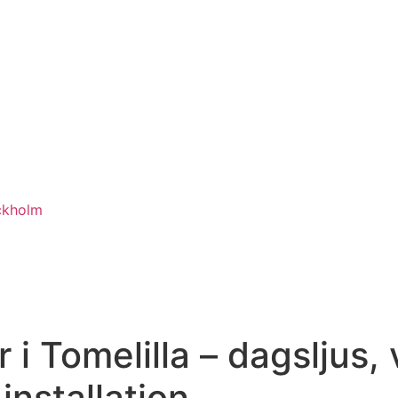
ckholm
 i Tomelilla – dagsljus,
nstallation