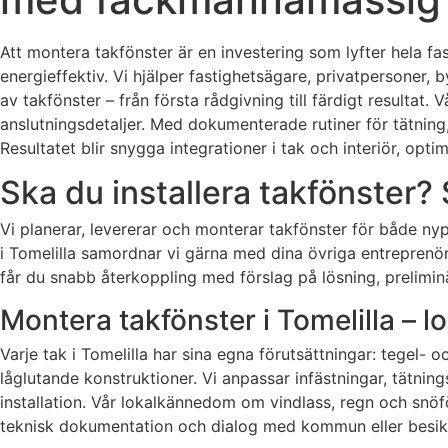
Att montera takfönster är en investering som lyfter hela fas
energieffektiv. Vi hjälper fastighetsägare, privatpersoner,
av takfönster – från första rådgivning till färdigt resulta
anslutningsdetaljer. Med dokumenterade rutiner för tätning,
Resultatet blir snygga integrationer i tak och interiör, opt
Ska du installera takfönster? 
Vi planerar, levererar och monterar takfönster för både ny
i Tomelilla samordnar vi gärna med dina övriga entreprenöre
får du snabb återkoppling med förslag på lösning, preliminä
Montera takfönster i Tomelilla – lo
Varje tak i Tomelilla har sina egna förutsättningar: tegel-
låglutande konstruktioner. Vi anpassar infästningar, tätning
installation. Vår lokalkännedom om vindlass, regn och snöfö
teknisk dokumentation och dialog med kommun eller besiktni