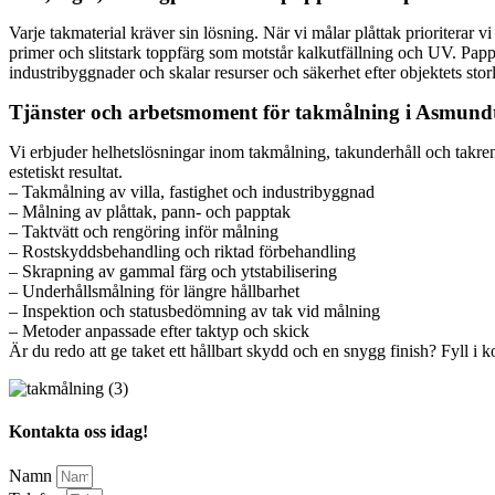
Varje takmaterial kräver sin lösning. När vi målar plåttak prioriterar
primer och slitstark toppfärg som motstår kalkutfällning och UV. Pappt
industribyggnader och skalar resurser och säkerhet efter objektets stor
Tjänster och arbetsmoment för takmålning i Asmund
Vi erbjuder helhetslösningar inom takmålning, takunderhåll och takrenov
estetiskt resultat.
– Takmålning av villa, fastighet och industribyggnad
– Målning av plåttak, pann- och papptak
– Taktvätt och rengöring inför målning
– Rostskyddsbehandling och riktad förbehandling
– Skrapning av gammal färg och ytstabilisering
– Underhållsmålning för längre hållbarhet
– Inspektion och statusbedömning av tak vid målning
– Metoder anpassade efter taktyp och skick
Är du redo att ge taket ett hållbart skydd och en snygg finish? Fyll i 
Kontakta oss idag!
Namn