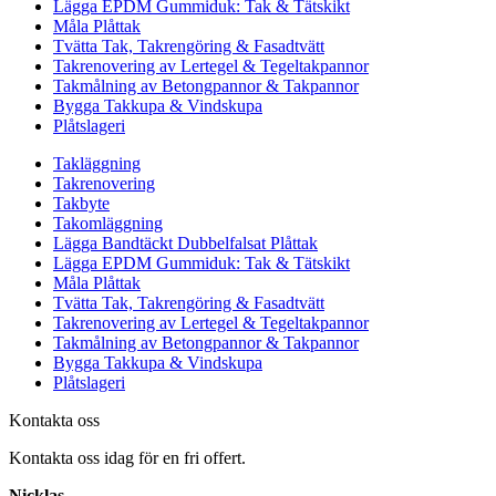
Lägga EPDM Gummiduk: Tak & Tätskikt
Måla Plåttak
Tvätta Tak, Takrengöring & Fasadtvätt
Takrenovering av Lertegel & Tegeltakpannor
Takmålning av Betongpannor & Takpannor
Bygga Takkupa & Vindskupa
Plåtslageri
Takläggning
Takrenovering
Takbyte
Takomläggning
Lägga Bandtäckt Dubbelfalsat Plåttak
Lägga EPDM Gummiduk: Tak & Tätskikt
Måla Plåttak
Tvätta Tak, Takrengöring & Fasadtvätt
Takrenovering av Lertegel & Tegeltakpannor
Takmålning av Betongpannor & Takpannor
Bygga Takkupa & Vindskupa
Plåtslageri
Kontakta oss
Kontakta oss idag för en fri offert.
Nicklas