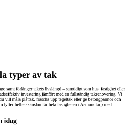
a typer av tak
e samt förlänger takets livslängd – samtidigt som hus, fastighet eller
tnadseffektiv investering jämfört med en fullständig takrenovering. Vi
u vill måla plåttak, fräscha upp tegeltak eller ge betongpannor och
 som lyfter helhetskänslan för hela fastigheten i Asmundtorp med
n idag