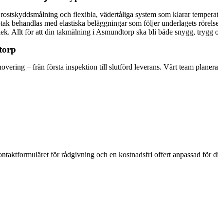
 vi rostskyddsmålning och flexibla, vädertåliga system som klarar tempe
ak behandlas med elastiska beläggningar som följer underlagets rörelser 
lek. Allt för att din takmålning i Asmundtorp ska bli både snygg, trygg 
torp
ering – från första inspektion till slutförd leverans. Vårt team planera
kontaktformuläret för rådgivning och en kostnadsfri offert anpassad för 