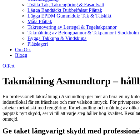
Tvätta Tak, Takrengöring & Fasadtvätt
Lägga Bandtäckt Dubbelfalsat Plåttak
Lägga EPDM Gummiduk: Tak & Tätskikt
Måla Plåttak
Takrenovering av Lertegel & Tegeltakpannor
Takmålning av Betongpannor & Takpannor i Stockholm
Bygga Takkupa & Vindskupa
Plåtslageri
Om Oss
Blogg
Offert
Takmålning Asmundtorp – hållbar
En professionell takmålning i Asmundtorp ger mer än bara en ny kulör. 
industrilokal får ett fräschare och mer välskött intryck. För privatpers
arbetar metodiskt med rengöring, förbehandling och målning av olika t
papptak nytt skydd, ser vi till att varje steg håller hög kvalitet. Resu
omnejd.
Ge taket långvarigt skydd med professionel