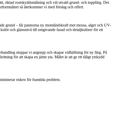
tt, riktad rostskyddsmålning och väl utvald grund- och toppfärg. Det
taktformuläret så återkommer vi med förslag och offert.
lande grund – får pannorna ny motståndskraft mot mossa, alger och UV-
kulör och glansnivå till omgivande fasad och detaljkulörer för ett
behandling stoppar vi angrepp och skapar vidhäftning för ny färg. På
tning för att skapa en jämn yta. Målet är att ge ett tåligt ytskydd
 minimerar risken för framtida problem.