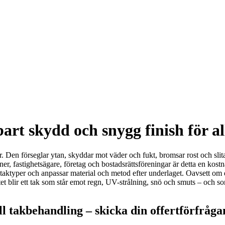
t skydd och snygg finish för all
Den förseglar ytan, skyddar mot väder och fukt, bromsar rost och slitag
oner, fastighetsägare, företag och bostadsrättsföreningar är detta en kos
aktyper och anpassar material och metod efter underlaget. Oavsett om d
ltatet blir ett tak som står emot regn, UV-strålning, snö och smuts – och
l takbehandling – skicka din offertförfråga