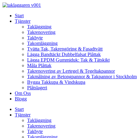
Skip
to
Start
content
Tjänster
Takläggning
Takrenovering
Takbyte
Takomläggning
Tvätta Tak, Takrengöring & Fasadtvätt
Lägga Bandtäckt Dubbelfalsat Plåttak
Lägga EPDM Gummiduk: Tak & Tätskikt
Måla Plåttak
Takrenovering av Lertegel & Tegeltakpannor
Takmålning av Betongpannor & Takpannor i Stockholm
Bygga Takkupa & Vindskupa
Plåtslageri
Om Oss
Blogg
Start
Tjänster
Takläggning
Takrenovering
Takbyte
Takomläggning