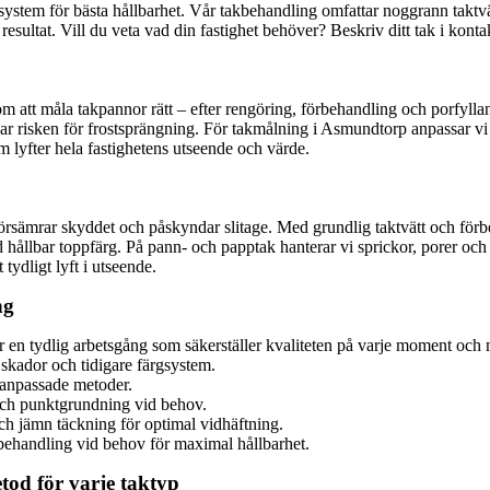
stem för bästa hållbarhet. Vår takbehandling omfattar noggrann taktvä
 resultat. Vill du veta vad din fastighet behöver? Beskriv ditt tak i kon
m att måla takpannor rätt – efter rengöring, förbehandling och porfyl
ar risken för frostsprängning. För takmålning i Asmundtorp anpassar vi 
som lyfter hela fastighetens utseende och värde.
s försämrar skyddet och påskyndar slitage. Med grundlig taktvätt och för
ållbar toppfärg. På pann- och papptak hanterar vi sprickor, porer och kri
tydligt lyft i utseende.
ng
ljer en tydlig arbetsgång som säkerställer kvaliteten på varje moment och
skador och tidigare färgsystem.
öanpassade metoder.
 och punktgrundning vid behov.
h jämn täckning för optimal vidhäftning.
behandling vid behov för maximal hållbarhet.
tod för varje taktyp