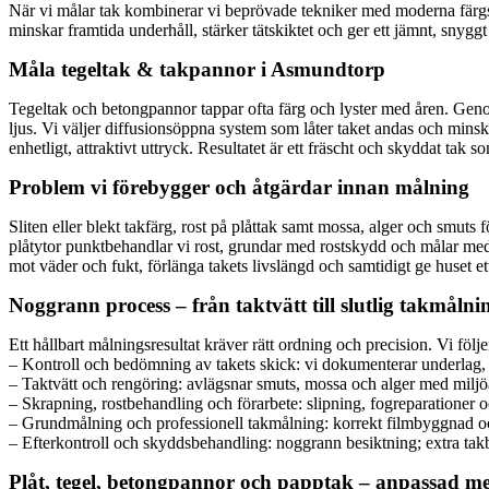
När vi målar tak kombinerar vi beprövade tekniker med moderna färgsy
minskar framtida underhåll, stärker tätskiktet och ger ett jämnt, snyggt
Måla tegeltak & takpannor i Asmundtorp
Tegeltak och betongpannor tappar ofta färg och lyster med åren. Geno
ljus. Vi väljer diffusionsöppna system som låter taket andas och minsk
enhetligt, attraktivt uttryck. Resultatet är ett fräscht och skyddat tak 
Problem vi förebygger och åtgärdar innan målning
Sliten eller blekt takfärg, rost på plåttak samt mossa, alger och smut
plåtytor punktbehandlar vi rost, grundar med rostskydd och målar med h
mot väder och fukt, förlänga takets livslängd och samtidigt ge huset ett 
Noggrann process – från taktvätt till slutlig takmålni
Ett hållbart målningsresultat kräver rätt ordning och precision. Vi fö
– Kontroll och bedömning av takets skick: vi dokumenterar underlag, 
– Taktvätt och rengöring: avlägsnar smuts, mossa och alger med milj
– Skrapning, rostbehandling och förarbete: slipning, fogreparationer
– Grundmålning och professionell takmålning: korrekt filmbyggnad oc
– Efterkontroll och skyddsbehandling: noggrann besiktning; extra tak
Plåt, tegel, betongpannor och papptak – anpassad me