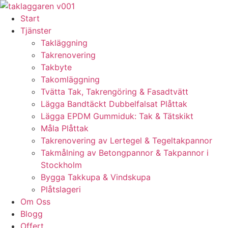
Skip
to
Start
content
Tjänster
Takläggning
Takrenovering
Takbyte
Takomläggning
Tvätta Tak, Takrengöring & Fasadtvätt
Lägga Bandtäckt Dubbelfalsat Plåttak
Lägga EPDM Gummiduk: Tak & Tätskikt
Måla Plåttak
Takrenovering av Lertegel & Tegeltakpannor
Takmålning av Betongpannor & Takpannor i
Stockholm
Bygga Takkupa & Vindskupa
Plåtslageri
Om Oss
Blogg
Offert