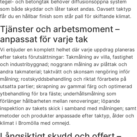
tegel- och betongtak behöver diffusionsöppna system
som både skyddar och låter taket andas. Oavsett taktyp
får du en hållbar finish som står pall för skiftande klimat.
Tjänster och arbetsmoment –
anpassat för varje tak
Vi erbjuder en komplett helhet där varje uppdrag planeras
efter takets förutsättningar: Takmålning av villa, fastighet
och industribyggnad; noggrann målning av plåttak och
andra takmaterial; taktvätt och skonsam rengöring inför
målning; rostskyddsbehandling och riktat förarbete på
utsatta partier; skrapning av gammal färg och optimerad
ytbehandling för bra fäste; underhållsmålning som
förlänger hållbarheten mellan renoveringar; löpande
inspektion av takets skick i samband med målningen; samt
metoder och produkter anpassade efter taktyp, ålder och
klimat i Bromölla med omnejd.
Långsiktigt skydd och offert –