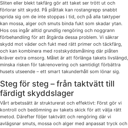
Sliten eller blekt takfärg gör att taket ser trött ut och
förlorar sitt skydd. På plåttak kan rostangrepp snabbt
sprida sig om de inte stoppas i tid, och på alla taktyper
kan mossa, alger och smuts binda fukt som skadar ytan.
Hos oss ingår alltid grundlig rengöring och noggrann
förbehandling för att åtgärda dessa problem. Vi säkrar
skydd mot väder och fukt med rätt primer och täckfärg,
och kan kombinera med rostskyddsmålning där plåten
kräver extra omsorg. Målet är att förlänga takets livslängd,
minska risken för takrenovering och samtidigt förbättra
husets utseende – ett smart takunderhåll som lönar sig.
Steg för steg – från taktvätt till
färdigt skyddslager
Vårt arbetssätt är strukturerat och effektivt: Först gör vi
kontroll och bedömning av takets skick för att välja rätt
metod. Därefter följer taktvätt och rengöring där vi
avlägsnar smuts, mossa och alger med anpassat tryck och