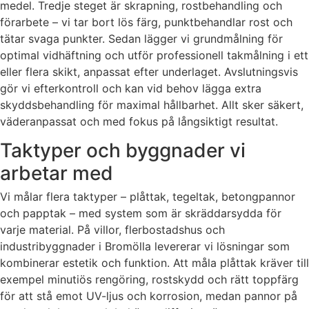
medel. Tredje steget är skrapning, rostbehandling och
förarbete – vi tar bort lös färg, punktbehandlar rost och
tätar svaga punkter. Sedan lägger vi grundmålning för
optimal vidhäftning och utför professionell takmålning i ett
eller flera skikt, anpassat efter underlaget. Avslutningsvis
gör vi efterkontroll och kan vid behov lägga extra
skyddsbehandling för maximal hållbarhet. Allt sker säkert,
väderanpassat och med fokus på långsiktigt resultat.
Taktyper och byggnader vi
arbetar med
Vi målar flera taktyper – plåttak, tegeltak, betongpannor
och papptak – med system som är skräddarsydda för
varje material. På villor, flerbostadshus och
industribyggnader i Bromölla levererar vi lösningar som
kombinerar estetik och funktion. Att måla plåttak kräver till
exempel minutiös rengöring, rostskydd och rätt toppfärg
för att stå emot UV-ljus och korrosion, medan pannor på