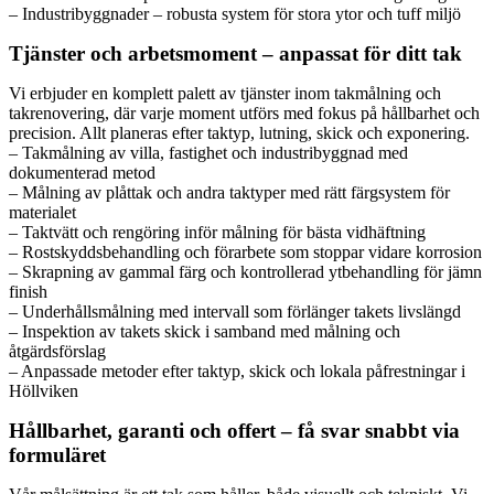
– Industribyggnader – robusta system för stora ytor och tuff miljö
Tjänster och arbetsmoment – anpassat för ditt tak
Vi erbjuder en komplett palett av tjänster inom takmålning och
takrenovering, där varje moment utförs med fokus på hållbarhet och
precision. Allt planeras efter taktyp, lutning, skick och exponering.
– Takmålning av villa, fastighet och industribyggnad med
dokumenterad metod
– Målning av plåttak och andra taktyper med rätt färgsystem för
materialet
– Taktvätt och rengöring inför målning för bästa vidhäftning
– Rostskyddsbehandling och förarbete som stoppar vidare korrosion
– Skrapning av gammal färg och kontrollerad ytbehandling för jämn
finish
– Underhållsmålning med intervall som förlänger takets livslängd
– Inspektion av takets skick i samband med målning och
åtgärdsförslag
– Anpassade metoder efter taktyp, skick och lokala påfrestningar i
Höllviken
Hållbarhet, garanti och offert – få svar snabbt via
formuläret