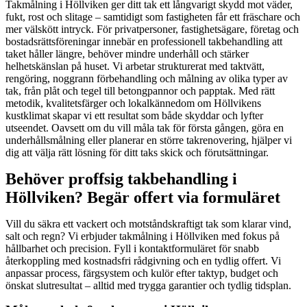
Takmålning i Höllviken ger ditt tak ett långvarigt skydd mot väder,
fukt, rost och slitage – samtidigt som fastigheten får ett fräschare och
mer välskött intryck. För privatpersoner, fastighetsägare, företag och
bostadsrättsföreningar innebär en professionell takbehandling att
taket håller längre, behöver mindre underhåll och stärker
helhetskänslan på huset. Vi arbetar strukturerat med taktvätt,
rengöring, noggrann förbehandling och målning av olika typer av
tak, från plåt och tegel till betongpannor och papptak. Med rätt
metodik, kvalitetsfärger och lokalkännedom om Höllvikens
kustklimat skapar vi ett resultat som både skyddar och lyfter
utseendet. Oavsett om du vill måla tak för första gången, göra en
underhållsmålning eller planerar en större takrenovering, hjälper vi
dig att välja rätt lösning för ditt taks skick och förutsättningar.
Behöver proffsig takbehandling i
Höllviken? Begär offert via formuläret
Vill du säkra ett vackert och motståndskraftigt tak som klarar vind,
salt och regn? Vi erbjuder takmålning i Höllviken med fokus på
hållbarhet och precision. Fyll i kontaktformuläret för snabb
återkoppling med kostnadsfri rådgivning och en tydlig offert. Vi
anpassar process, färgsystem och kulör efter taktyp, budget och
önskat slutresultat – alltid med trygga garantier och tydlig tidsplan.