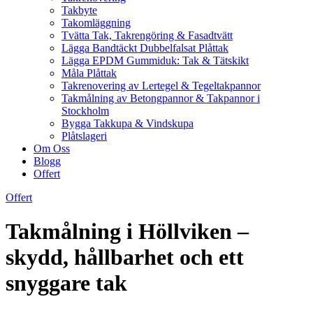
Takbyte
Takomläggning
Tvätta Tak, Takrengöring & Fasadtvätt
Lägga Bandtäckt Dubbelfalsat Plåttak
Lägga EPDM Gummiduk: Tak & Tätskikt
Måla Plåttak
Takrenovering av Lertegel & Tegeltakpannor
Takmålning av Betongpannor & Takpannor i
Stockholm
Bygga Takkupa & Vindskupa
Plåtslageri
Om Oss
Blogg
Offert
Offert
Takmålning i Höllviken –
skydd, hållbarhet och ett
snyggare tak