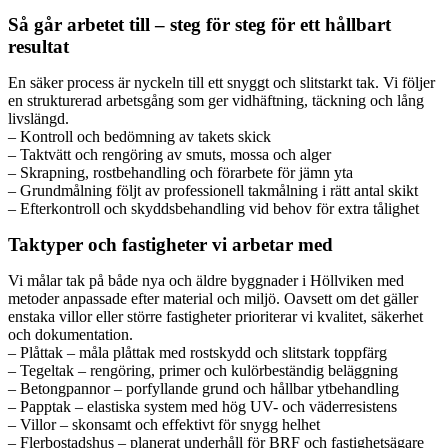
Så går arbetet till – steg för steg för ett hållbart
resultat
En säker process är nyckeln till ett snyggt och slitstarkt tak. Vi följer
en strukturerad arbetsgång som ger vidhäftning, täckning och lång
livslängd.
– Kontroll och bedömning av takets skick
– Taktvätt och rengöring av smuts, mossa och alger
– Skrapning, rostbehandling och förarbete för jämn yta
– Grundmålning följt av professionell takmålning i rätt antal skikt
– Efterkontroll och skyddsbehandling vid behov för extra tålighet
Taktyper och fastigheter vi arbetar med
Vi målar tak på både nya och äldre byggnader i Höllviken med
metoder anpassade efter material och miljö. Oavsett om det gäller
enstaka villor eller större fastigheter prioriterar vi kvalitet, säkerhet
och dokumentation.
– Plåttak – måla plåttak med rostskydd och slitstark toppfärg
– Tegeltak – rengöring, primer och kulörbeständig beläggning
– Betongpannor – porfyllande grund och hållbar ytbehandling
– Papptak – elastiska system med hög UV- och väderresistens
– Villor – skonsamt och effektivt för snygg helhet
– Flerbostadshus – planerat underhåll för BRF och fastighetsägare