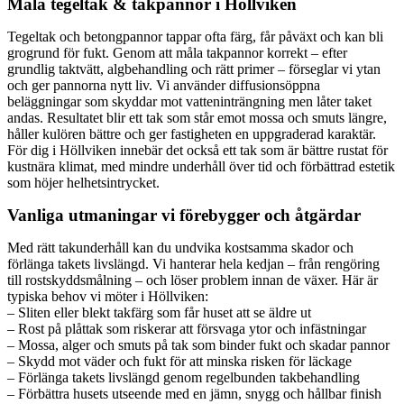
Måla tegeltak & takpannor i Höllviken
Tegeltak och betongpannor tappar ofta färg, får påväxt och kan bli
grogrund för fukt. Genom att måla takpannor korrekt – efter
grundlig taktvätt, algbehandling och rätt primer – förseglar vi ytan
och ger pannorna nytt liv. Vi använder diffusionsöppna
beläggningar som skyddar mot vatteninträngning men låter taket
andas. Resultatet blir ett tak som står emot mossa och smuts längre,
håller kulören bättre och ger fastigheten en uppgraderad karaktär.
För dig i Höllviken innebär det också ett tak som är bättre rustat för
kustnära klimat, med mindre underhåll över tid och förbättrad estetik
som höjer helhetsintrycket.
Vanliga utmaningar vi förebygger och åtgärdar
Med rätt takunderhåll kan du undvika kostsamma skador och
förlänga takets livslängd. Vi hanterar hela kedjan – från rengöring
till rostskyddsmålning – och löser problem innan de växer. Här är
typiska behov vi möter i Höllviken:
– Sliten eller blekt takfärg som får huset att se äldre ut
– Rost på plåttak som riskerar att försvaga ytor och infästningar
– Mossa, alger och smuts på tak som binder fukt och skadar pannor
– Skydd mot väder och fukt för att minska risken för läckage
– Förlänga takets livslängd genom regelbunden takbehandling
– Förbättra husets utseende med en jämn, snygg och hållbar finish