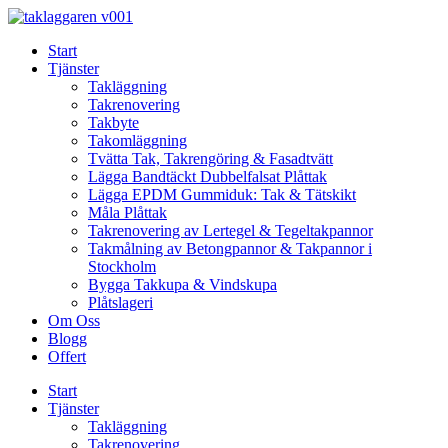
Skip
to
Start
content
Tjänster
Takläggning
Takrenovering
Takbyte
Takomläggning
Tvätta Tak, Takrengöring & Fasadtvätt
Lägga Bandtäckt Dubbelfalsat Plåttak
Lägga EPDM Gummiduk: Tak & Tätskikt
Måla Plåttak
Takrenovering av Lertegel & Tegeltakpannor
Takmålning av Betongpannor & Takpannor i
Stockholm
Bygga Takkupa & Vindskupa
Plåtslageri
Om Oss
Blogg
Offert
Start
Tjänster
Takläggning
Takrenovering