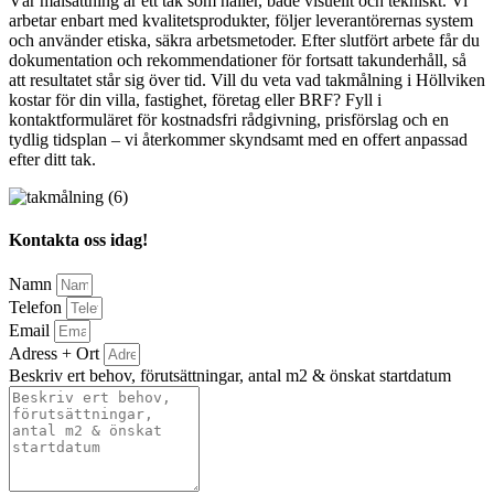
Vår målsättning är ett tak som håller, både visuellt och tekniskt. Vi
arbetar enbart med kvalitetsprodukter, följer leverantörernas system
och använder etiska, säkra arbetsmetoder. Efter slutfört arbete får du
dokumentation och rekommendationer för fortsatt takunderhåll, så
att resultatet står sig över tid. Vill du veta vad takmålning i Höllviken
kostar för din villa, fastighet, företag eller BRF? Fyll i
kontaktformuläret för kostnadsfri rådgivning, prisförslag och en
tydlig tidsplan – vi återkommer skyndsamt med en offert anpassad
efter ditt tak.
Kontakta oss idag!
Namn
Telefon
Email
Adress + Ort
Beskriv ert behov, förutsättningar, antal m2 & önskat startdatum