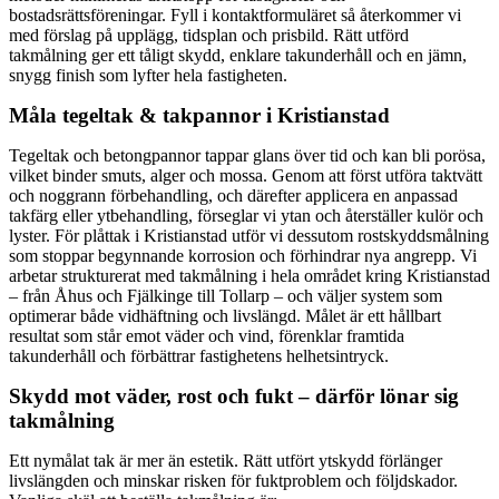
bostadsrättsföreningar. Fyll i kontaktformuläret så återkommer vi
med förslag på upplägg, tidsplan och prisbild. Rätt utförd
takmålning ger ett tåligt skydd, enklare takunderhåll och en jämn,
snygg finish som lyfter hela fastigheten.
Måla tegeltak & takpannor i Kristianstad
Tegeltak och betongpannor tappar glans över tid och kan bli porösa,
vilket binder smuts, alger och mossa. Genom att först utföra taktvätt
och noggrann förbehandling, och därefter applicera en anpassad
takfärg eller ytbehandling, förseglar vi ytan och återställer kulör och
lyster. För plåttak i Kristianstad utför vi dessutom rostskyddsmålning
som stoppar begynnande korrosion och förhindrar nya angrepp. Vi
arbetar strukturerat med takmålning i hela området kring Kristianstad
– från Åhus och Fjälkinge till Tollarp – och väljer system som
optimerar både vidhäftning och livslängd. Målet är ett hållbart
resultat som står emot väder och vind, förenklar framtida
takunderhåll och förbättrar fastighetens helhetsintryck.
Skydd mot väder, rost och fukt – därför lönar sig
takmålning
Ett nymålat tak är mer än estetik. Rätt utfört ytskydd förlänger
livslängden och minskar risken för fuktproblem och följdskador.