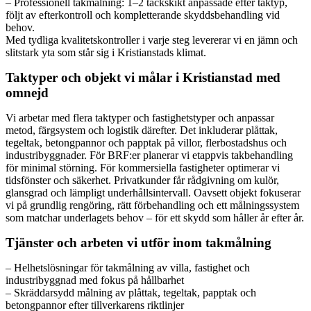
– Professionell takmålning: 1–2 täckskikt anpassade efter taktyp,
följt av efterkontroll och kompletterande skyddsbehandling vid
behov.
Med tydliga kvalitetskontroller i varje steg levererar vi en jämn och
slitstark yta som står sig i Kristianstads klimat.
Taktyper och objekt vi målar i Kristianstad med
omnejd
Vi arbetar med flera taktyper och fastighetstyper och anpassar
metod, färgsystem och logistik därefter. Det inkluderar plåttak,
tegeltak, betongpannor och papptak på villor, flerbostadshus och
industribyggnader. För BRF:er planerar vi etappvis takbehandling
för minimal störning. För kommersiella fastigheter optimerar vi
tidsfönster och säkerhet. Privatkunder får rådgivning om kulör,
glansgrad och lämpligt underhållsintervall. Oavsett objekt fokuserar
vi på grundlig rengöring, rätt förbehandling och ett målningssystem
som matchar underlagets behov – för ett skydd som håller år efter år.
Tjänster och arbeten vi utför inom takmålning
– Helhetslösningar för takmålning av villa, fastighet och
industribyggnad med fokus på hållbarhet
– Skräddarsydd målning av plåttak, tegeltak, papptak och
betongpannor efter tillverkarens riktlinjer