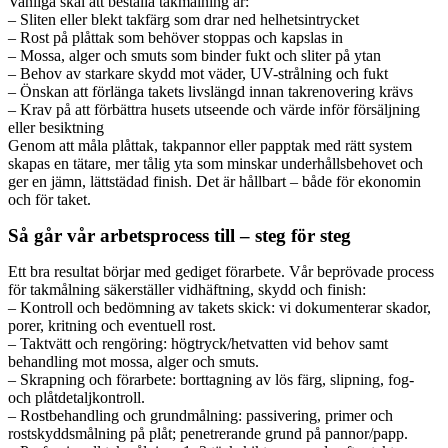
Vanliga skäl att beställa takmålning är:
– Sliten eller blekt takfärg som drar ned helhetsintrycket
– Rost på plåttak som behöver stoppas och kapslas in
– Mossa, alger och smuts som binder fukt och sliter på ytan
– Behov av starkare skydd mot väder, UV-strålning och fukt
– Önskan att förlänga takets livslängd innan takrenovering krävs
– Krav på att förbättra husets utseende och värde inför försäljning
eller besiktning
Genom att måla plåttak, takpannor eller papptak med rätt system
skapas en tätare, mer tålig yta som minskar underhållsbehovet och
ger en jämn, lättstädad finish. Det är hållbart – både för ekonomin
och för taket.
Så går vår arbetsprocess till – steg för steg
Ett bra resultat börjar med gediget förarbete. Vår beprövade process
för takmålning säkerställer vidhäftning, skydd och finish:
– Kontroll och bedömning av takets skick: vi dokumenterar skador,
porer, kritning och eventuell rost.
– Taktvätt och rengöring: högtryck/hetvatten vid behov samt
behandling mot mossa, alger och smuts.
– Skrapning och förarbete: borttagning av lös färg, slipning, fog-
och plåtdetaljkontroll.
– Rostbehandling och grundmålning: passivering, primer och
rostskyddsmålning på plåt; penetrerande grund på pannor/papp.