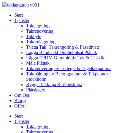
Skip
to
Start
content
Tjänster
Takläggning
Takrenovering
Takbyte
Takomläggning
Tvätta Tak, Takrengöring & Fasadtvätt
Lägga Bandtäckt Dubbelfalsat Plåttak
Lägga EPDM Gummiduk: Tak & Tätskikt
Måla Plåttak
Takrenovering av Lertegel & Tegeltakpannor
Takmålning av Betongpannor & Takpannor i
Stockholm
Bygga Takkupa & Vindskupa
Plåtslageri
Om Oss
Blogg
Offert
Start
Tjänster
Takläggning
Takrenovering