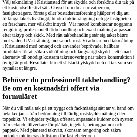
Välj takmålning i Kristianstad för att skydda och försköna ditt tak på
ett kostnadseffektivt sätt. Oavsett om du är privatperson,
fastighetsägare, företag eller bostadsrättsförening hjälper vi dig att
förlänga takets livslängd, hindra fuktinträngning och ge fastigheten
ett fräschare, mer välskött intryck. Vår metod kombinerar noggrann
rengöring, professionell förbehandling och exakt målning anpassad
efter taktyp och skick. Med rätt takbehandling står sig taket bättre
mot väder, UV-strålning, mossa och rost. Vi arbetar med takmålning
i Kristianstad med omnejd och använder beprövade, hållbara
produkter för att säkra vidhäftning och långvarigt skydd – ett smart
alternativ till onödigt kostsam takrenovering när takets konstruktion i
övrigt är god. Resultatet blir ett slitstarkt ytskydd och ett tak som ser
nymålat ut längre.
Behöver du professionell takbehandling?
Be om en kostnadsfri offert via
formuläret
När du vill måla tak på ett tryggt och fackmässigt sätt tar vi hand om
hela kedjan – från bedömning till färdig rostskyddsmålning eller
toppskikt. Vi erbjuder tydliga offerter, anpassade kulörer och system
från ledande tillverkare för plåttak, tegeltak, betongpannor och
papptak. Med planerad taktvätt, skonsam rengöring och säkra
metoder minimeras driftstopp för fastigheter och