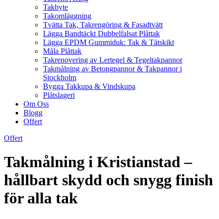
Takbyte
Takomläggning
Tvätta Tak, Takrengöring & Fasadtvätt
Lägga Bandtäckt Dubbelfalsat Plåttak
Lägga EPDM Gummiduk: Tak & Tätskikt
Måla Plåttak
Takrenovering av Lertegel & Tegeltakpannor
Takmålning av Betongpannor & Takpannor i
Stockholm
Bygga Takkupa & Vindskupa
Plåtslageri
Om Oss
Blogg
Offert
Offert
Takmålning i Kristianstad –
hållbart skydd och snygg finish
för alla tak