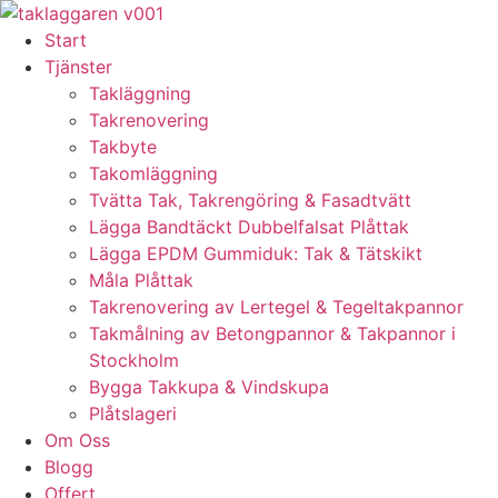
Skip
to
Start
content
Tjänster
Takläggning
Takrenovering
Takbyte
Takomläggning
Tvätta Tak, Takrengöring & Fasadtvätt
Lägga Bandtäckt Dubbelfalsat Plåttak
Lägga EPDM Gummiduk: Tak & Tätskikt
Måla Plåttak
Takrenovering av Lertegel & Tegeltakpannor
Takmålning av Betongpannor & Takpannor i
Stockholm
Bygga Takkupa & Vindskupa
Plåtslageri
Om Oss
Blogg
Offert