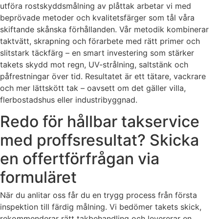
utföra rostskyddsmålning av plåttak arbetar vi med
beprövade metoder och kvalitetsfärger som tål våra
skiftande skånska förhållanden. Vår metodik kombinerar
taktvätt, skrapning och förarbete med rätt primer och
slitstark täckfärg – en smart investering som stärker
takets skydd mot regn, UV-strålning, saltstänk och
påfrestningar över tid. Resultatet är ett tätare, vackrare
och mer lättskött tak – oavsett om det gäller villa,
flerbostadshus eller industribyggnad.
Redo för hållbar takservice
med proffsresultat? Skicka
en offertförfrågan via
formuläret
När du anlitar oss får du en trygg process från första
inspektion till färdig målning. Vi bedömer takets skick,
rekommenderar rätt takbehandling och levererar en