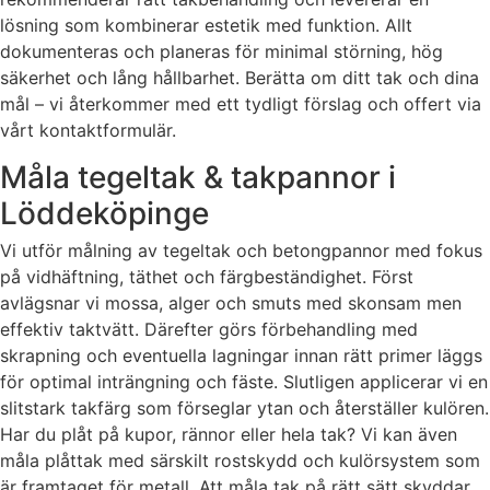
lösning som kombinerar estetik med funktion. Allt
dokumenteras och planeras för minimal störning, hög
säkerhet och lång hållbarhet. Berätta om ditt tak och dina
mål – vi återkommer med ett tydligt förslag och offert via
vårt kontaktformulär.
Måla tegeltak & takpannor i
Löddeköpinge
Vi utför målning av tegeltak och betongpannor med fokus
på vidhäftning, täthet och färgbeständighet. Först
avlägsnar vi mossa, alger och smuts med skonsam men
effektiv taktvätt. Därefter görs förbehandling med
skrapning och eventuella lagningar innan rätt primer läggs
för optimal inträngning och fäste. Slutligen applicerar vi en
slitstark takfärg som förseglar ytan och återställer kulören.
Har du plåt på kupor, rännor eller hela tak? Vi kan även
måla plåttak med särskilt rostskydd och kulörsystem som
är framtaget för metall. Att måla tak på rätt sätt skyddar