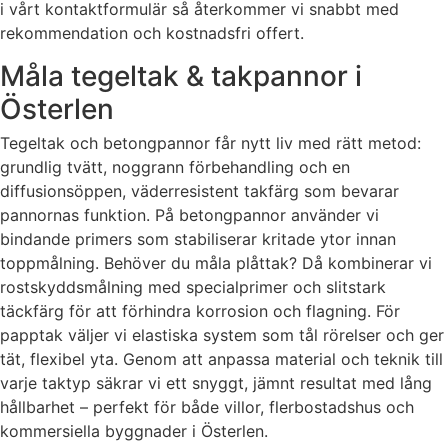
i vårt kontaktformulär så återkommer vi snabbt med
rekommendation och kostnadsfri offert.
Måla tegeltak & takpannor i
Österlen
Tegeltak och betongpannor får nytt liv med rätt metod:
grundlig tvätt, noggrann förbehandling och en
diffusionsöppen, väderresistent takfärg som bevarar
pannornas funktion. På betongpannor använder vi
bindande primers som stabiliserar kritade ytor innan
toppmålning. Behöver du måla plåttak? Då kombinerar vi
rostskyddsmålning med specialprimer och slitstark
täckfärg för att förhindra korrosion och flagning. För
papptak väljer vi elastiska system som tål rörelser och ger
tät, flexibel yta. Genom att anpassa material och teknik till
varje taktyp säkrar vi ett snyggt, jämnt resultat med lång
hållbarhet – perfekt för både villor, flerbostadshus och
kommersiella byggnader i Österlen.