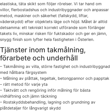
elastiska, täta skikt som följer rörelser. Vi tar hand om
villor, flerbostadshus och industribyggnader och anpassar
metod, maskiner och säkerhet (fallskydd, liftar,
väderskydd) efter objektets läge och höjd. Målet är alltid
detsamma: ett tekniskt korrekt utförande som förlänger
takets liv, minskar risken för fuktskador och ger en jämn,
snygg finish som lyfter hela fastigheten i Österlen.
Tjänster inom takmålning,
förarbete och underhåll
– Takmålning av villa, större fastighet och industribyggnad
med hållbara färgsystem
– Målning av plåttak, tegeltak, betongpannor och papptak
– rätt metod för varje yta
– Taktvätt och rengöring inför målning för bästa
vidhäftning och jämn täckning
– Rostskyddsbehandling, lagning och grundning av
plåtdetaljer för långvarigt skydd