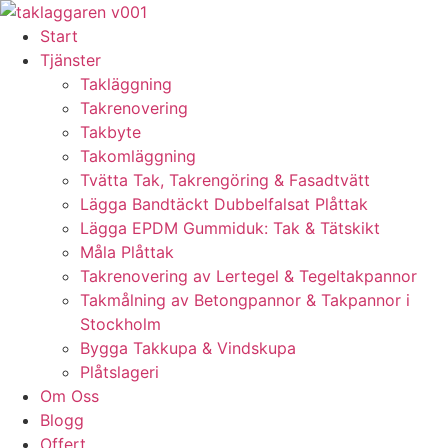
Skip
to
Start
content
Tjänster
Takläggning
Takrenovering
Takbyte
Takomläggning
Tvätta Tak, Takrengöring & Fasadtvätt
Lägga Bandtäckt Dubbelfalsat Plåttak
Lägga EPDM Gummiduk: Tak & Tätskikt
Måla Plåttak
Takrenovering av Lertegel & Tegeltakpannor
Takmålning av Betongpannor & Takpannor i
Stockholm
Bygga Takkupa & Vindskupa
Plåtslageri
Om Oss
Blogg
Offert