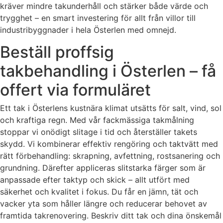
kräver mindre takunderhåll och stärker både värde och
trygghet – en smart investering för allt från villor till
industribyggnader i hela Österlen med omnejd.
Beställ proffsig
takbehandling i Österlen – få
offert via formuläret
Ett tak i Österlens kustnära klimat utsätts för salt, vind, sol
och kraftiga regn. Med vår fackmässiga takmålning
stoppar vi onödigt slitage i tid och återställer takets
skydd. Vi kombinerar effektiv rengöring och taktvätt med
rätt förbehandling: skrapning, avfettning, rostsanering och
grundning. Därefter appliceras slitstarka färger som är
anpassade efter taktyp och skick – allt utfört med
säkerhet och kvalitet i fokus. Du får en jämn, tät och
vacker yta som håller längre och reducerar behovet av
framtida takrenovering. Beskriv ditt tak och dina önskemål