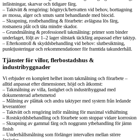
infästningar, skarvar och tidigare färg.
– Taktvätt & rengöring: högtryck/hetvatten vid behov, borttagning
av mossa, alger och smuts samt behandlande med biocid.
– Skrapning, rostbehandling & förarbete: avlägsna lös färg,
rostsanera plåt och täta mindre skador.
– Grundmålning & professionell takmålning: primer som binder
underlaget, följt av 1–2 lager slitstark täckfärg anpassad efter taktyp.
– Efterkontroll & skyddsbehandling vid behov: slutbesiktning,
punktjusteringar och rekommendationer för framtida takunderhåll.
Tjänster för villor, flerbostadshus &
industribyggnader
Vi erbjuder en komplett helhet inom takmålning och förarbete –
alltid anpassat efter dimensioner, höjd och åtkomst:
– Takmålning av villa, fastighet och industribyggnad med
dokumenterad arbetsmetod
– Målning av plåttak och andra taktyper med system från ledande
leverantörer
– Taktvätt och rengöring inför målning för maximal vidhäftning
– Rostskyddsbehandling och förarbete som stoppar vidare korrosion
– Skrapning av gammal färg och noggrann ytbehandling för jämn
finish
– Underhållsmålning som förlänger intervallen mellan större