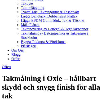
Takbyte
Takomläggning
Tvätta Tak, Takrengöring & Fasadtvätt
Lägga Bandtäckt Dubbelfalsat Plåttak
Lägga EPDM Gummiduk: Tak & Tätskikt
Måla Plåttak
Takrenovering av Lertegel & Tegeltakpannor
Takmålning av Betongpannor & Takpannor i
Stockholm
Bygga Takkupa & Vindskupa
Plåtslageri
Om Oss
Blogg
Offert
Offert
Takmålning i Oxie – hållbart
skydd och snygg finish för alla
tak