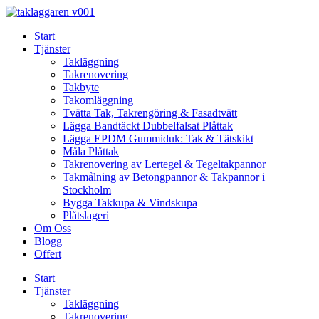
Skip
to
Start
content
Tjänster
Takläggning
Takrenovering
Takbyte
Takomläggning
Tvätta Tak, Takrengöring & Fasadtvätt
Lägga Bandtäckt Dubbelfalsat Plåttak
Lägga EPDM Gummiduk: Tak & Tätskikt
Måla Plåttak
Takrenovering av Lertegel & Tegeltakpannor
Takmålning av Betongpannor & Takpannor i
Stockholm
Bygga Takkupa & Vindskupa
Plåtslageri
Om Oss
Blogg
Offert
Start
Tjänster
Takläggning
Takrenovering