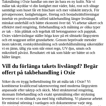
Takmålning i Oxie handlar om mer än bara en ny kulör. När vi
målar tak skyddar vi din fastighet mot väder, fukt, rost och slitage
samtidigt som huset får ett fräschare och mer välskött intryck. För
privatpersoner, fastighetsägare, företag och bostadsrättsföreningar
innebär en professionellt utförd takbehandling längre livslängd,
minskat underhåll och bättre ekonomi över tid. Vi arbetar säkert och
effektivt med rengöring, förbehandling och målning av olika typer
av tak – från plåttak och tegeltak till betongpannor och papptak.
Oxies väderväxlingar ställer höga krav på ett slitstarkt färgsystem
och ett noggrant utfört grundarbete. Genom beprövade metoder
inom taktvätt, rostskyddsmålning och underhållsmålning säkerställer
vi en jämn, tålig yta som står emot regn, UV-ljus, smuts och
mikrobiell påväxt. Resultatet: ett tak som både ser bättre ut och
håller längre.
Vill du förlänga takets livslängd? Begär
offert på takbehandling i Oxie
Söker du en trygg helhetslösning för att måla tak i Oxie? Vi
kombinerar kvalificerad takrenovering med moderna färgsystem
anpassade efter taktyp och skick. Med strukturerad rengöring,
skonsam förbehandling och exakt sprutmålning eller strykning
levererar vi en slitstark yta med hög vidhäftning. Vi planerar arbetet
för minimal störning i vardagen och dokumenterar varje steg.