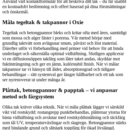
Använd vårt kontaktformulär för att beskriva ditt tak – du får snabbt
en kostnadsfri bedömning och offert baserad på dina förutsättningar
och önskemål.
Måla tegeltak & takpannor i Oxie
Tegeltak och betongpannor bleks och kritar ofta med åren, samtidigt
som mossa och alger fäster i porerna. Vår metod börjar med
grundlig taktvätt som avlägsnar smuts, påväxt och löst material.
Därefter utför vi förbehandling med primer vid behov för att binda
underlaget och säkerställa optimal vidhäftning. Slutligen applicerar
vi en diffusionsöppen takfärg som låter taket andas, skyddar mot
fuktinträngning och ger en jämn, kulörstabil finish. När vi målar
takpannor tar vi hänsyn till ålder, absorptionsgrad och tidigare
behandlingar – rätt systemval ger längre hållbarhet och ett tak som
ser nyrenoverat ut under många år.
Plåttak, betongpannor & papptak – vi anpassar
metod och färgsystem
Olika tak kräver olika teknik. När vi måla plåttak lägger vi särskild
vikt vid rostskydd: rostangrepp punktbehandlas, plåtrenar ytorna för
bästa vidhäftning och avslutar med rostskyddsmålning och täckfärg
som tål UV, temperaturväxlingar och slagregn. Betongpannor stärks
med bindande grund och slitstark toppfärg för ökad livslängd.