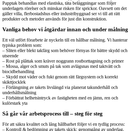
Papptak behandlas med elastiska, täta beläggningar som följer
underlagets rörelser och minskar risken för sprickor. Oavsett om det
gäller villa, flerbostadshus eller industribyggnad ser vi till att rätt
produkter och metoder används för just din konstruktion.
Vanliga behov vi åtgärdar innan och under målning
Ett väl utfört förarbete är nyckeln till en hållbar målning. Vi hanterar
typiska problem som:
– Sliten eller blekt takfärg som behöver förnyas för bättre skydd och
utseende
– Rost på plåttak som kräver noggrann rostborttagning och primer
– Mossa, alger och smuts på tak som avlägsnas med taktvätt och
biocidbehandling
– Skydd mot väder och fukt genom rätt färgsystem och korrekt
skikttjocklek
– Förlängning av takets livslängd via planerat takunderhåll och
underhållsmålning
– Förbättrat helhetsintryck av fastigheten med en jämn, ren och
kulörstark yta
Så går vår arbetsprocess till – steg för steg
För att säkra kvalitet och lång hållbarhet följer vi en tydlig process:
– Kontroll & bedömning av takets skick: genomgång av underlag,