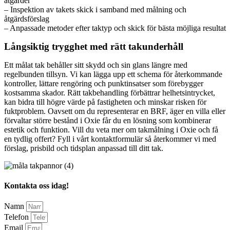
åtgärder
– Inspektion av takets skick i samband med målning och
åtgärdsförslag
– Anpassade metoder efter taktyp och skick för bästa möjliga resultat
Långsiktig trygghet med rätt takunderhåll
Ett målat tak behåller sitt skydd och sin glans längre med
regelbunden tillsyn. Vi kan lägga upp ett schema för återkommande
kontroller, lättare rengöring och punktinsatser som förebygger
kostsamma skador. Rätt takbehandling förbättrar helhetsintrycket,
kan bidra till högre värde på fastigheten och minskar risken för
fuktproblem. Oavsett om du representerar en BRF, äger en villa eller
förvaltar större bestånd i Oxie får du en lösning som kombinerar
estetik och funktion. Vill du veta mer om takmålning i Oxie och få
en tydlig offert? Fyll i vårt kontaktformulär så återkommer vi med
förslag, prisbild och tidsplan anpassad till ditt tak.
Kontakta oss idag!
Namn
Telefon
Email