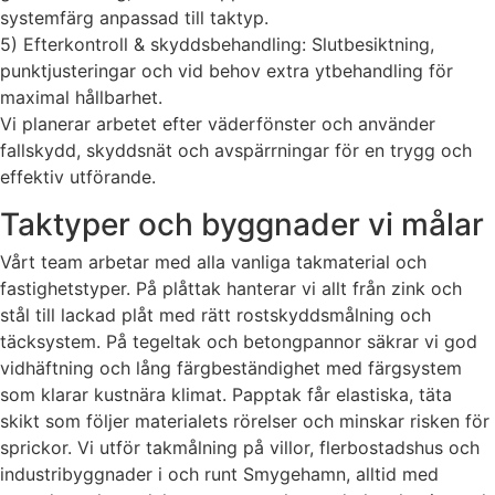
systemfärg anpassad till taktyp.
5) Efterkontroll & skyddsbehandling: Slutbesiktning,
punktjusteringar och vid behov extra ytbehandling för
maximal hållbarhet.
Vi planerar arbetet efter väderfönster och använder
fallskydd, skyddsnät och avspärrningar för en trygg och
effektiv utförande.
Taktyper och byggnader vi målar
Vårt team arbetar med alla vanliga takmaterial och
fastighetstyper. På plåttak hanterar vi allt från zink och
stål till lackad plåt med rätt rostskyddsmålning och
täcksystem. På tegeltak och betongpannor säkrar vi god
vidhäftning och lång färgbeständighet med färgsystem
som klarar kustnära klimat. Papptak får elastiska, täta
skikt som följer materialets rörelser och minskar risken för
sprickor. Vi utför takmålning på villor, flerbostadshus och
industribyggnader i och runt Smygehamn, alltid med