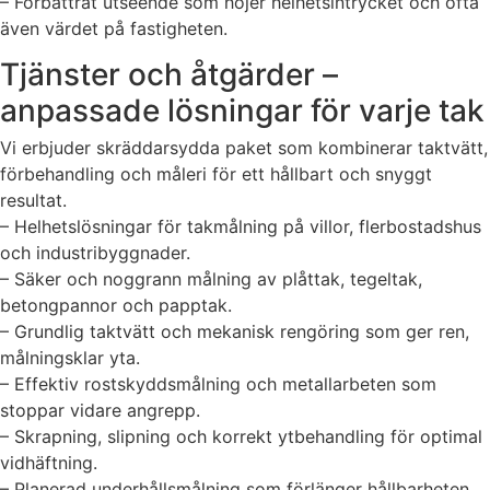
– Förbättrat utseende som höjer helhetsintrycket och ofta
även värdet på fastigheten.
Tjänster och åtgärder –
anpassade lösningar för varje tak
Vi erbjuder skräddarsydda paket som kombinerar taktvätt,
förbehandling och måleri för ett hållbart och snyggt
resultat.
– Helhetslösningar för takmålning på villor, flerbostadshus
och industribyggnader.
– Säker och noggrann målning av plåttak, tegeltak,
betongpannor och papptak.
– Grundlig taktvätt och mekanisk rengöring som ger ren,
målningsklar yta.
– Effektiv rostskyddsmålning och metallarbeten som
stoppar vidare angrepp.
– Skrapning, slipning och korrekt ytbehandling för optimal
vidhäftning.
– Planerad underhållsmålning som förlänger hållbarheten