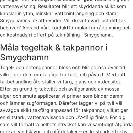
vattenavvisning. Resultatet blir ett skyddande skikt som
kapslar in ytan, minskar vatteninträngning och klarar
Smygehamns utsatta väder. Vill du veta vad just ditt tak
behöver? Använd vårt kontaktformulär för rådgivning och
en kostnadsfri offert på takmålning i Smygehamn.
Måla tegeltak & takpannor i
Smygehamn
Tegel- och betongpannor bleks och blir porösa över tid,
vilket gör dem mottagliga för fukt och påväxt. Med rätt
takbehandling återställer vi färg, glans och ytdensitet.
Efter en grundlig taktvätt och avlägsnande av mossa,
alger och smuts applicerar vi primer som binder damm
och jämnar sugförmågan. Därefter lägger vi på två väl
avvägda skikt takfärg anpassad för takpannor, vilket ger
en slitstark, vattenavvisande och UV-tålig finish. För dig
som vill förbättra helhetsintrycket kan vi samtidigt åtgärda
nockar, vindskivor och plåtdetaljer – en kostnadseffektiv