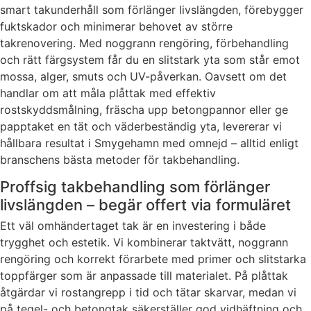
smart takunderhåll som förlänger livslängden, förebygger
fuktskador och minimerar behovet av större
takrenovering. Med noggrann rengöring, förbehandling
och rätt färgsystem får du en slitstark yta som står emot
mossa, alger, smuts och UV-påverkan. Oavsett om det
handlar om att måla plåttak med effektiv
rostskyddsmålning, fräscha upp betongpannor eller ge
papptaket en tät och väderbeständig yta, levererar vi
hållbara resultat i Smygehamn med omnejd – alltid enligt
branschens bästa metoder för takbehandling.
Proffsig takbehandling som förlänger
livslängden – begär offert via formuläret
Ett väl omhändertaget tak är en investering i både
trygghet och estetik. Vi kombinerar taktvätt, noggrann
rengöring och korrekt förarbete med primer och slitstarka
toppfärger som är anpassade till materialet. På plåttak
åtgärdar vi rostangrepp i tid och tätar skarvar, medan vi
på tegel- och betongtak säkerställer god vidhäftning och