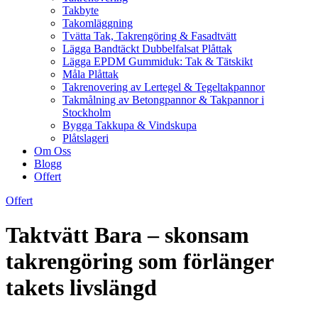
Takbyte
Takomläggning
Tvätta Tak, Takrengöring & Fasadtvätt
Lägga Bandtäckt Dubbelfalsat Plåttak
Lägga EPDM Gummiduk: Tak & Tätskikt
Måla Plåttak
Takrenovering av Lertegel & Tegeltakpannor
Takmålning av Betongpannor & Takpannor i
Stockholm
Bygga Takkupa & Vindskupa
Plåtslageri
Om Oss
Blogg
Offert
Offert
Taktvätt Bara – skonsam
takrengöring som förlänger
takets livslängd