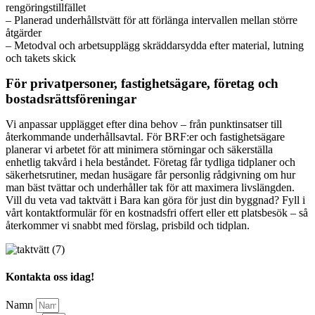
rengöringstillfället
– Planerad underhållstvätt för att förlänga intervallen mellan större
åtgärder
– Metodval och arbetsupplägg skräddarsydda efter material, lutning
och takets skick
För privatpersoner, fastighetsägare, företag och
bostadsrättsföreningar
Vi anpassar upplägget efter dina behov – från punktinsatser till
återkommande underhållsavtal. För BRF:er och fastighetsägare
planerar vi arbetet för att minimera störningar och säkerställa
enhetlig takvård i hela beståndet. Företag får tydliga tidplaner och
säkerhetsrutiner, medan husägare får personlig rådgivning om hur
man bäst tvättar och underhåller tak för att maximera livslängden.
Vill du veta vad taktvätt i Bara kan göra för just din byggnad? Fyll i
vårt kontaktformulär för en kostnadsfri offert eller ett platsbesök – så
återkommer vi snabbt med förslag, prisbild och tidplan.
Kontakta oss idag!
Namn