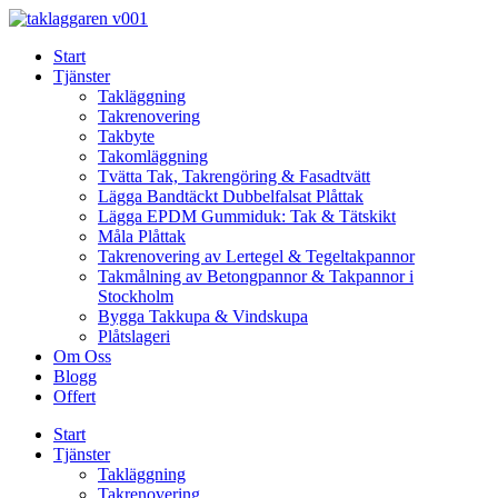
Skip
to
Start
content
Tjänster
Takläggning
Takrenovering
Takbyte
Takomläggning
Tvätta Tak, Takrengöring & Fasadtvätt
Lägga Bandtäckt Dubbelfalsat Plåttak
Lägga EPDM Gummiduk: Tak & Tätskikt
Måla Plåttak
Takrenovering av Lertegel & Tegeltakpannor
Takmålning av Betongpannor & Takpannor i
Stockholm
Bygga Takkupa & Vindskupa
Plåtslageri
Om Oss
Blogg
Offert
Start
Tjänster
Takläggning
Takrenovering