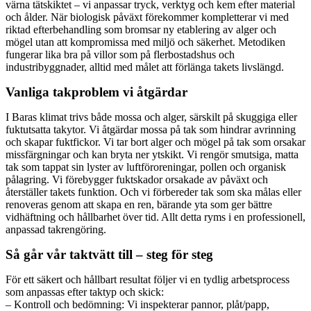
värna tätskiktet – vi anpassar tryck, verktyg och kem efter material
och ålder. När biologisk påväxt förekommer kompletterar vi med
riktad efterbehandling som bromsar ny etablering av alger och
mögel utan att kompromissa med miljö och säkerhet. Metodiken
fungerar lika bra på villor som på flerbostadshus och
industribyggnader, alltid med målet att förlänga takets livslängd.
Vanliga takproblem vi åtgärdar
I Baras klimat trivs både mossa och alger, särskilt på skuggiga eller
fuktutsatta takytor. Vi åtgärdar mossa på tak som hindrar avrinning
och skapar fuktfickor. Vi tar bort alger och mögel på tak som orsakar
missfärgningar och kan bryta ner ytskikt. Vi rengör smutsiga, matta
tak som tappat sin lyster av luftföroreningar, pollen och organisk
pålagring. Vi förebygger fuktskador orsakade av påväxt och
återställer takets funktion. Och vi förbereder tak som ska målas eller
renoveras genom att skapa en ren, bärande yta som ger bättre
vidhäftning och hållbarhet över tid. Allt detta ryms i en professionell,
anpassad takrengöring.
Så går vår taktvätt till – steg för steg
För ett säkert och hållbart resultat följer vi en tydlig arbetsprocess
som anpassas efter taktyp och skick:
– Kontroll och bedömning: Vi inspekterar pannor, plåt/papp,