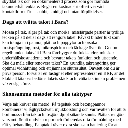
skyddat tak och en dokumenterad process som gör framtida
takunderhåll enklare. Begär en kostnadsfri offert via vårt
kontaktformulär – snabbt, smidigt och utan förpliktelser.
Dags att tvätta taket i Bara?
Mossa på tak, alger på tak och mörka, missfärgade partier är tydliga
tecken på att det är dags att rengöra taket. Påväxt binder fukt som
kan tränga in i pannor, plåt- och pappytor och orsaka
frostsprängning, rost, mikrospickor och läckage över tid. Genom
regelbunden taktvätt i Bara förebygger du fuktskador, minskar
underhållskostnaderna och bevarar takets funktion och utseende.
Ska du måla eller renovera taket? En grundlig takrengöring ger
optimal vidhäftning och ett jämnare slutresultat. Oavsett om du är
privatperson, förvaltar en fastighet eller representerar en BRF, är det
klokt att låta oss bedöma takets skick och tvätta tak innan problemen
växer sig större.
Skonsamma metoder för alla taktyper
Varje tak kräver sin metod. På tegeltak och betongpannor
kombinerar vi lågtryckstvätt, mjukborstning och varmvatten för att ta
bort mossa från tak och lösgöra djupt sittande smuts. Plåttak rengörs
varsamt för att undvika repor och förberedas ofta för målning med
rätt ytbehandling. Papptak kräver extra skonsam hantering för att