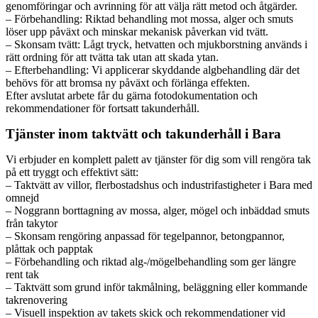
genomföringar och avrinning för att välja rätt metod och åtgärder.
– Förbehandling: Riktad behandling mot mossa, alger och smuts
löser upp påväxt och minskar mekanisk påverkan vid tvätt.
– Skonsam tvätt: Lågt tryck, hetvatten och mjukborstning används i
rätt ordning för att tvätta tak utan att skada ytan.
– Efterbehandling: Vi applicerar skyddande algbehandling där det
behövs för att bromsa ny påväxt och förlänga effekten.
Efter avslutat arbete får du gärna fotodokumentation och
rekommendationer för fortsatt takunderhåll.
Tjänster inom taktvätt och takunderhåll i Bara
Vi erbjuder en komplett palett av tjänster för dig som vill rengöra tak
på ett tryggt och effektivt sätt:
– Taktvätt av villor, flerbostadshus och industrifastigheter i Bara med
omnejd
– Noggrann borttagning av mossa, alger, mögel och inbäddad smuts
från takytor
– Skonsam rengöring anpassad för tegelpannor, betongpannor,
plåttak och papptak
– Förbehandling och riktad alg-/mögelbehandling som ger längre
rent tak
– Taktvätt som grund inför takmålning, beläggning eller kommande
takrenovering
– Visuell inspektion av takets skick och rekommendationer vid