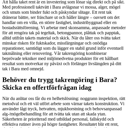
Att hålla taket rent är en investering som lönar sig direkt och på sikt.
Med professionell taktvätt i Bara avlägsnar vi mossa, alger, mögel
och smuts som binder fukt och påskyndar slitage. Ett rent tak
dränerar bättre, ser fräschare ut och håller längre – oavsett om det
handlar om en villa, en större fastighet, industribyggnad eller en
bostadsrättsförening. Vi arbetar med skonsamma, anpassade metoder
för att rengöra tak på tegeltak, betongpannor, plåttak och papptak,
alltid utifrån takets material och skick. När du låter oss tvätta taket
minskar risken för fuktskador, missfärgningar och onödiga
reparationer, samtidigt som du lägger en stabil grund inför eventuell
takmålning eller renovering. Vår takrengöring kombinerar
beprövade tekniker med miljömedvetna produkter för ett hållbart
resultat som motverkar ny påväxt och förlänger livslängden på ditt
tak i Bara med omnejd.
Behöver du trygg takrengöring i Bara?
Skicka en offertförfrågan idag
När du anlitar oss får du en helhetslösning: noggrann inspektion, rätt
metodval och ett väl utfört arbete som värnar takets konstruktion. Vi
använder lågt tryck, hetvatten, mjukborstning och behovsanpassad
alg-/mögelbehandling för att tvätta tak utan att skada ytan.
Säkerheten är prioriterad med utbildad personal, fallskydd och
effektiva rutiner även på högre fastigheter. Resultatet blir ett rent,