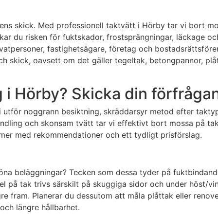
ns skick. Med professionell taktvätt i Hörby tar vi bort m
skar du risken för fuktskador, frostsprängningar, läckage o
privatpersoner, fastighetsägare, företag och bostadsrättsfö
h skick, oavsett om det gäller tegeltak, betongpannor, plåt
 i Hörby? Skicka din förfrågan
i utför noggrann besiktning, skräddarsyr metod efter taktyp
ndling och skonsam tvätt tar vi effektivt bort mossa på tak
mmer med rekommendationer och ett tydligt prisförslag.
gröna beläggningar? Tecken som dessa tyder på fuktbindan
 på tak trivs särskilt på skuggiga sidor och under höst/vint
 fram. Planerar du dessutom att måla plåttak eller renover
och längre hållbarhet.