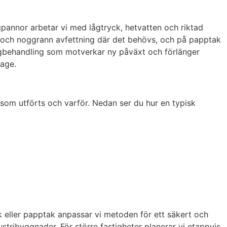
gpannor arbetar vi med lågtryck, hetvatten och riktad
tt och noggrann avfettning där det behövs, och på papptak
algbehandling som motverkar ny påväxt och förlänger
tage.
 som utförts och varför. Nedan ser du hur en typisk
k eller papptak anpassar vi metoden för ett säkert och
ustribyggnader. För större fastigheter planerar vi etappvis