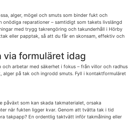
ossa, alger, mögel och smuts som binder fukt och
ch onödiga reparationer – samtidigt som takets livslängd
reningar med trygg takrengöring och takunderhåll i Hörby
tak eller papptak, så att du får en skonsam, effektiv och
 via formuläret idag
 och arbetar med säkerhet i fokus – från villor och radhus
, alger på tak och ingrodd smuts. Fyll i kontaktformuläret
de påväxt som kan skada takmaterialet, orsaka
er när fukten ligger kvar. Genom att tvätta tak i tid
a takpapp? En ordentlig taktvätt inför takmålning eller