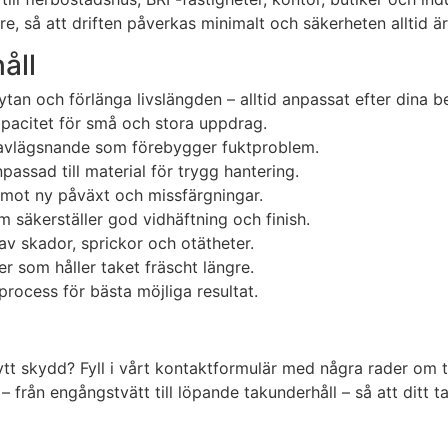
 så att driften påverkas minimalt och säkerheten alltid är
åll
ytan och förlänga livslängden – alltid anpassat efter dina b
kapacitet för små och stora uppdrag.
t avlägsnande som förebygger fuktproblem.
assad till material för trygg hantering.
 mot ny påväxt och missfärgningar.
m säkerställer god vidhäftning och finish.
 av skador, sprickor och otätheter.
er som håller taket fräscht längre.
rocess för bästa möjliga resultat.
nytt skydd? Fyll i vårt kontaktformulär med några rader om
 – från engångstvätt till löpande takunderhåll – så att ditt t