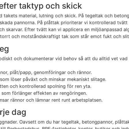
ter taktyp och skick
 takets material, lutning och skick. På tegeltak och beton
skada pannorna. På plåttak prioriterar vi kontrollerad tvä
h skarvar. Efter tvätt kan vi applicera en miljöanpassad 
t, torrt och motståndskraftigt tak som står emot fukt och sli
teg
todiskt och dokumenterar vid behov så att du alltid vet vad
nnor, plåt/papp, genomföringar och rännor.
som löser påväxt och minskar mekaniskt slitage.
ten och kontrollerad spolning för ren yta.
g som förlänger effekten av rengöringen.
ensar rännor och lämnar rent runt arbetsplatsen.
rje dag
byggnader. Oavsett om du har tegeltak, betongpannor, plåtta
till flerbostadshus, BRF-fastigheter, kontor, butiker och ind