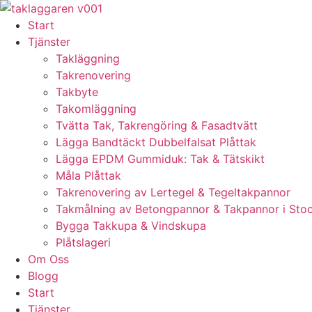
Skip
to
Start
content
Tjänster
Takläggning
Takrenovering
Takbyte
Takomläggning
Tvätta Tak, Takrengöring & Fasadtvätt
Lägga Bandtäckt Dubbelfalsat Plåttak
Lägga EPDM Gummiduk: Tak & Tätskikt
Måla Plåttak
Takrenovering av Lertegel & Tegeltakpannor
Takmålning av Betongpannor & Takpannor i Sto
Bygga Takkupa & Vindskupa
Plåtslageri
Om Oss
Blogg
Start
Tjänster