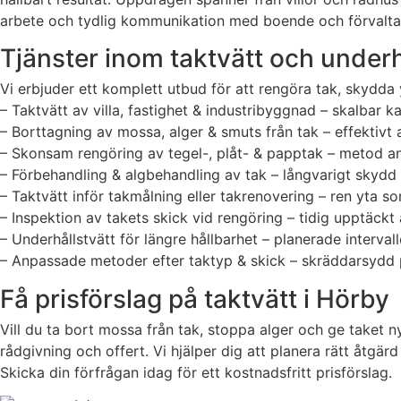
arbete och tydlig kommunikation med boende och förvaltare,
Tjänster inom taktvätt och underh
Vi erbjuder ett komplett utbud för att rengöra tak, skydda 
– Taktvätt av villa, fastighet & industribyggnad – skalbar 
– Borttagning av mossa, alger & smuts från tak – effektiv
– Skonsam rengöring av tegel-, plåt- & papptak – metod anp
– Förbehandling & algbehandling av tak – långvarigt skydd
– Taktvätt inför takmålning eller takrenovering – ren yta so
– Inspektion av takets skick vid rengöring – tidig upptäckt
– Underhållstvätt för längre hållbarhet – planerade intervall
– Anpassade metoder efter taktyp & skick – skräddarsydd p
Få prisförslag på taktvätt i Hörby
Vill du ta bort mossa från tak, stoppa alger och ge taket 
rådgivning och offert. Vi hjälper dig att planera rätt åtgärd
Skicka din förfrågan idag för ett kostnadsfritt prisförslag.