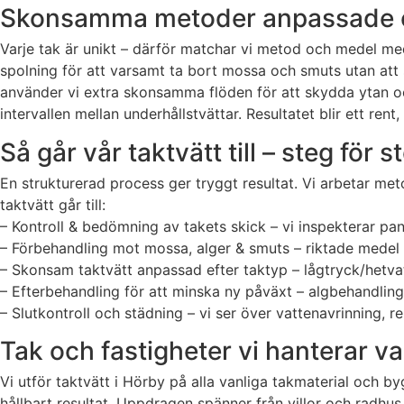
Skonsamma metoder anpassade ef
Varje tak är unikt – därför matchar vi metod och medel med
spolning för att varsamt ta bort mossa och smuts utan att 
använder vi extra skonsamma flöden för att skydda ytan oc
intervallen mellan underhållstvättar. Resultatet blir ett ren
Så går vår taktvätt till – steg för s
En strukturerad process ger tryggt resultat. Vi arbetar me
taktvätt går till:
– Kontroll & bedömning av takets skick – vi inspekterar pa
– Förbehandling mot mossa, alger & smuts – riktade medel 
– Skonsam taktvätt anpassad efter taktyp – lågtryck/hetvat
– Efterbehandling för att minska ny påväxt – algbehandlin
– Slutkontroll och städning – vi ser över vattenavrinning, r
Tak och fastigheter vi hanterar va
Vi utför taktvätt i Hörby på alla vanliga takmaterial och 
hållbart resultat. Uppdragen spänner från villor och radhus 