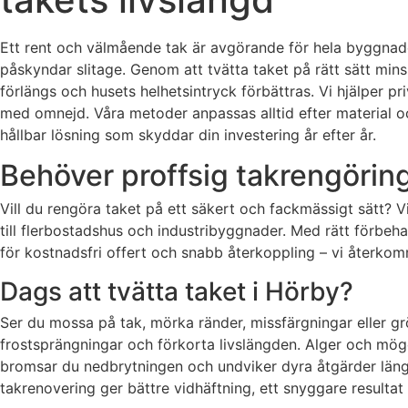
Ett rent och välmående tak är avgörande för hela byggnade
påskyndar slitage. Genom att tvätta taket på rätt sätt min
förlängs och husets helhetsintryck förbättras. Vi hjälper 
med omnejd. Våra metoder anpassas alltid efter material oc
hållbar lösning som skyddar din investering år efter år.
Behöver proffsig takrengöring
Vill du rengöra taket på ett säkert och fackmässigt sätt? V
till flerbostadshus och industribyggnader. Med rätt förbeha
för kostnadsfri offert och snabb återkoppling – vi återko
Dags att tvätta taket i Hörby?
Ser du mossa på tak, mörka ränder, missfärgningar eller 
frostsprängningar och förkorta livslängden. Alger och mögel
bromsar du nedbrytningen och undviker dyra åtgärder längre
takrenovering ger bättre vidhäftning, ett snyggare resultat 