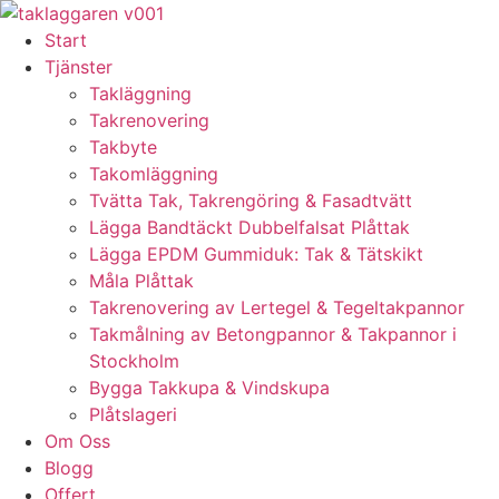
Skip
to
Start
content
Tjänster
Takläggning
Takrenovering
Takbyte
Takomläggning
Tvätta Tak, Takrengöring & Fasadtvätt
Lägga Bandtäckt Dubbelfalsat Plåttak
Lägga EPDM Gummiduk: Tak & Tätskikt
Måla Plåttak
Takrenovering av Lertegel & Tegeltakpannor
Takmålning av Betongpannor & Takpannor i
Stockholm
Bygga Takkupa & Vindskupa
Plåtslageri
Om Oss
Blogg
Offert