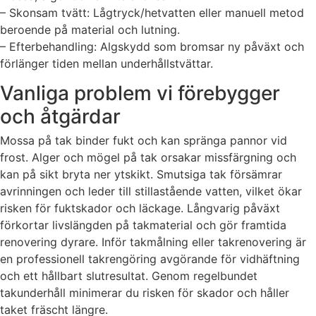
– Skonsam tvätt: Lågtryck/hetvatten eller manuell metod
beroende på material och lutning.
– Efterbehandling: Algskydd som bromsar ny påväxt och
förlänger tiden mellan underhållstvättar.
Vanliga problem vi förebygger
och åtgärdar
Mossa på tak binder fukt och kan spränga pannor vid
frost. Alger och mögel på tak orsakar missfärgning och
kan på sikt bryta ner ytskikt. Smutsiga tak försämrar
avrinningen och leder till stillastående vatten, vilket ökar
risken för fuktskador och läckage. Långvarig påväxt
förkortar livslängden på takmaterial och gör framtida
renovering dyrare. Inför takmålning eller takrenovering är
en professionell takrengöring avgörande för vidhäftning
och ett hållbart slutresultat. Genom regelbundet
takunderhåll minimerar du risken för skador och håller
taket fräscht längre.