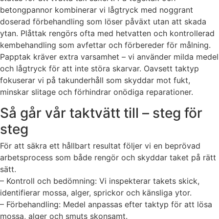
betongpannor kombinerar vi lågtryck med noggrant
doserad förbehandling som löser påväxt utan att skada
ytan. Plåttak rengörs ofta med hetvatten och kontrollerad
kembehandling som avfettar och förbereder för målning.
Papptak kräver extra varsamhet – vi använder milda medel
och lågtryck för att inte störa skarvar. Oavsett taktyp
fokuserar vi på takunderhåll som skyddar mot fukt,
minskar slitage och förhindrar onödiga reparationer.
Så går vår taktvätt till – steg för
steg
För att säkra ett hållbart resultat följer vi en beprövad
arbetsprocess som både rengör och skyddar taket på rätt
sätt.
– Kontroll och bedömning: Vi inspekterar takets skick,
identifierar mossa, alger, sprickor och känsliga ytor.
– Förbehandling: Medel anpassas efter taktyp för att lösa
mossa, alger och smuts skonsamt.