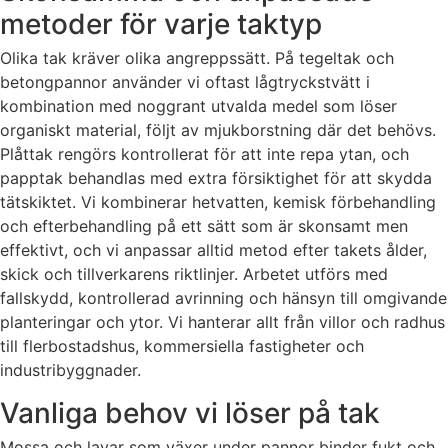
metoder för varje taktyp
Olika tak kräver olika angreppssätt. På tegeltak och
betongpannor använder vi oftast lågtryckstvätt i
kombination med noggrant utvalda medel som löser
organiskt material, följt av mjukborstning där det behövs.
Plåttak rengörs kontrollerat för att inte repa ytan, och
papptak behandlas med extra försiktighet för att skydda
tätskiktet. Vi kombinerar hetvatten, kemisk förbehandling
och efterbehandling på ett sätt som är skonsamt men
effektivt, och vi anpassar alltid metod efter takets ålder,
skick och tillverkarens riktlinjer. Arbetet utförs med
fallskydd, kontrollerad avrinning och hänsyn till omgivande
planteringar och ytor. Vi hanterar allt från villor och radhus
till flerbostadshus, kommersiella fastigheter och
industribyggnader.
Vanliga behov vi löser på tak
Mossa och lavar som växer under pannor binder fukt och