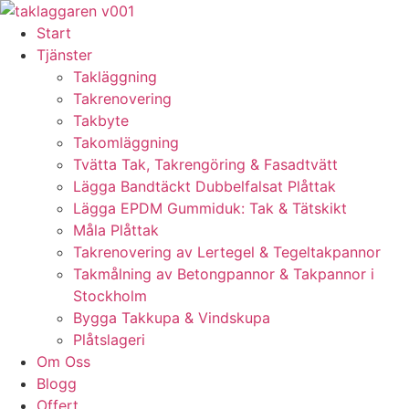
Skip
to
Start
content
Tjänster
Takläggning
Takrenovering
Takbyte
Takomläggning
Tvätta Tak, Takrengöring & Fasadtvätt
Lägga Bandtäckt Dubbelfalsat Plåttak
Lägga EPDM Gummiduk: Tak & Tätskikt
Måla Plåttak
Takrenovering av Lertegel & Tegeltakpannor
Takmålning av Betongpannor & Takpannor i
Stockholm
Bygga Takkupa & Vindskupa
Plåtslageri
Om Oss
Blogg
Offert