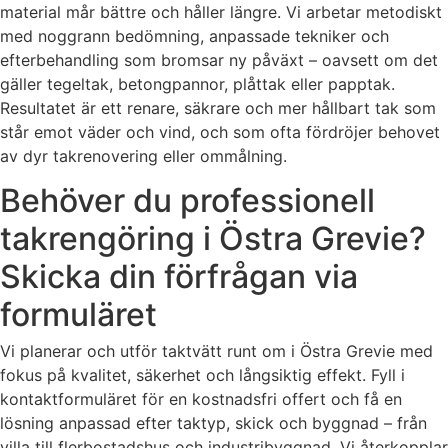
material mår bättre och håller längre. Vi arbetar metodiskt
med noggrann bedömning, anpassade tekniker och
efterbehandling som bromsar ny påväxt – oavsett om det
gäller tegeltak, betongpannor, plåttak eller papptak.
Resultatet är ett renare, säkrare och mer hållbart tak som
står emot väder och vind, och som ofta fördröjer behovet
av dyr takrenovering eller ommålning.
Behöver du professionell
takrengöring i Östra Grevie?
Skicka din förfrågan via
formuläret
Vi planerar och utför taktvätt runt om i Östra Grevie med
fokus på kvalitet, säkerhet och långsiktig effekt. Fyll i
kontaktformuläret för en kostnadsfri offert och få en
lösning anpassad efter taktyp, skick och byggnad – från
villa till flerbostadshus och industribyggnad. Vi återkopplar