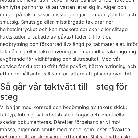
kan lyfta pannorna så att vatten letar sig in. Alger och
mögel på tak orsakar missfärgningar och gör ytan hal och
smutsig. Smutsiga eller missfärgade tak drar ner
helhetsintrycket och kan maskera sprickor eller slitage.
Fuktskador orsakade av påväxt leder till förtida
nedbrytning och förkortad livslängd på takmaterialet. Inför
takmålning eller takrenovering är en grundlig takrengöring
avgörande för vidhäftning och slutresultat. Med vår
service får du ett takfritt från påväxt, bättre avrinning och
ett underhållsintervall som är lättare att planera över tid.
Så går vår taktvätt till – steg för
steg
Vi börjar med kontroll och bedömning av takets skick:
taktyp, lutning, säkerhetsfästen, fogar och eventuella
skador dokumenteras. Därefter förbehandlar vi mot
mossa, alger och smuts med medel som löser påväxten
och underlättar skonsam borttagning. Själva tvätten sker