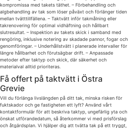
kompromissa med takets täthet. – Förbehandling och
algbehandling av tak som löser påväxt och förlänger tiden
mellan tvätttillfällena. – Taktvätt inför takmålning eller
takrenovering för optimal vidhäftning och hållbart
slutresultat. – Inspektion av takets skick i samband med
rengöring, inklusive notering av skadade pannor, fogar och
genomföringar. – Underhållstvätt i planerade intervaller för
längre hållbarhet och förutsägbar drift. – Anpassade
metoder efter taktyp och skick, där säkerhet och
materialval alltid prioriteras.
Få offert på taktvätt i Östra
Grevie
Vill du förlänga livslängden på ditt tak, minska risken för
fuktskador och ge fastigheten ett lyft? Använd vårt
kontaktformulär för att beskriva taktyp, ungefärlig yta och
önskat utförandedatum, så återkommer vi med prisförslag
och åtgärdsplan. Vi hjälper dig att tvätta tak på ett tryggt,