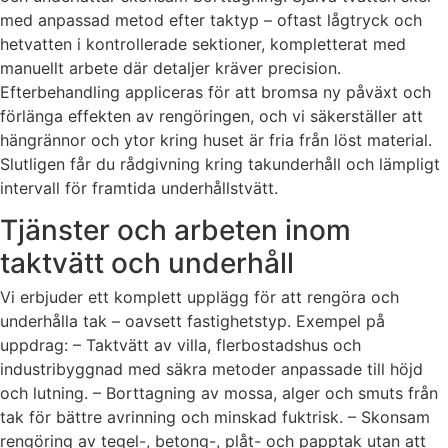
med anpassad metod efter taktyp – oftast lågtryck och
hetvatten i kontrollerade sektioner, kompletterat med
manuellt arbete där detaljer kräver precision.
Efterbehandling appliceras för att bromsa ny påväxt och
förlänga effekten av rengöringen, och vi säkerställer att
hängrännor och ytor kring huset är fria från löst material.
Slutligen får du rådgivning kring takunderhåll och lämpligt
intervall för framtida underhållstvätt.
Tjänster och arbeten inom
taktvätt och underhåll
Vi erbjuder ett komplett upplägg för att rengöra och
underhålla tak – oavsett fastighetstyp. Exempel på
uppdrag: – Taktvätt av villa, flerbostadshus och
industribyggnad med säkra metoder anpassade till höjd
och lutning. – Borttagning av mossa, alger och smuts från
tak för bättre avrinning och minskad fuktrisk. – Skonsam
rengöring av tegel-, betong-, plåt- och papptak utan att