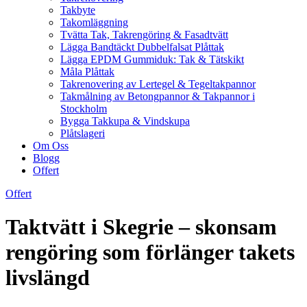
Takbyte
Takomläggning
Tvätta Tak, Takrengöring & Fasadtvätt
Lägga Bandtäckt Dubbelfalsat Plåttak
Lägga EPDM Gummiduk: Tak & Tätskikt
Måla Plåttak
Takrenovering av Lertegel & Tegeltakpannor
Takmålning av Betongpannor & Takpannor i
Stockholm
Bygga Takkupa & Vindskupa
Plåtslageri
Om Oss
Blogg
Offert
Offert
Taktvätt i Skegrie – skonsam
rengöring som förlänger takets
livslängd