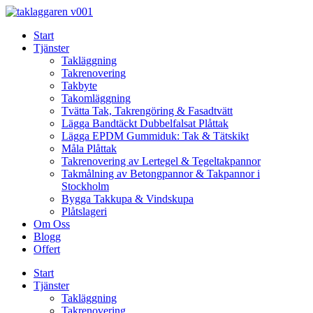
Skip
to
Start
content
Tjänster
Takläggning
Takrenovering
Takbyte
Takomläggning
Tvätta Tak, Takrengöring & Fasadtvätt
Lägga Bandtäckt Dubbelfalsat Plåttak
Lägga EPDM Gummiduk: Tak & Tätskikt
Måla Plåttak
Takrenovering av Lertegel & Tegeltakpannor
Takmålning av Betongpannor & Takpannor i
Stockholm
Bygga Takkupa & Vindskupa
Plåtslageri
Om Oss
Blogg
Offert
Start
Tjänster
Takläggning
Takrenovering