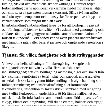
lutning, ytskikt och eventuella skador kartläggs. Därefter följer
förbehandling där vi applicerar verksamma medel mot mossa, alger
och smuts, så att påväxten lossnar skonsamt. Själva tvätten utförs
med rätt tryck, temperatur och munstycke för respektive taktyp – ett
varsamt arbete som rengör utan att skada.
Efterbehandling/algbehandling läggs på för att fördröja ny påväxt
och förlänga effekten av taktvätten. Vi avslutar med genomgång och
enklare städning av gångytor nedanför, samt rekommendationer för
fortsatt takunderhåll. Vid behov kan vi även planera underhållstvätt
med lämpliga intervaller baserat på läge och omgivande vegetation i
Skegrie.
Tjänster för villor, fastigheter och industribyggnader
Vi levererar helhetslösningar för takrengöring i Skegrie och
närliggande orter: taktvätt av villa, flerbostadshus och
industribyggnad; effektiv borttagning av mossa, alger och smuts från
tak; skonsam rengöring av tegel-, plåt- och papptak anpassad efter
material och skick; noggrann förbehandling och algbehandling som
förlänger renheten; tvätt inför takmålning eller kommande
takrenovering; inspektion av takets skick i samband med rengöring
med tydlig återkoppling; underhållstvätt för längre hållbarhet och
minskad risk för fuktskador; samt metoder som alltid anpassas efter
taktyp, klimat och omgivning. Vill du ha ett rent, hållbart och tryggt