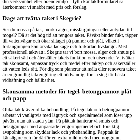
din verksamhet eller boendemiljö – fyll i kontaktformuläret så
återkommer vi snabbt med pris och förslag.
Dags att tvätta taket i Skegrie?
Ser du mossa på tak, mörka alger, missfärgningar eller antydan till
mögel? Då är det hög tid att rengöra taket. Påväxt binder fukt, täpper
till vattenvägar och ökar slitaget på pannor och plåt, vilket i
förlängningen kan orsaka läckage och förkortad livslängd. Med
professionell taktvätt i Skegrie tar vi bort mossa, alger och smuts på
ett säkert sätt och återställer takets funktion och utseende. Vi tvättar
tak skonsamt, anpassar tryck och medel efter taktyp och säkerställer
att vatten leds rätt. För dig som planerar att måla eller renovera taket
är en grundlig takrengöring ett nödvändigt första steg för bästa
vidhäftning och hållbarhet.
Skonsamma metoder för tegel, betongpannor, plåt
och papp
Olika tak kräver olika behandling. På tegeltak och betongpannor
arbetar vi vanligtvis med lågtryck och specialmedel som löser upp
påväxt utan att skada ytan. På plåttak hanterar vi smuts och
beläggningar med anpassade rengöringsmedel och försiktig
avspolning som skyddar lack och ytbehandling. Papptak är
känsligare och får därför en extra mild metod med noggrann