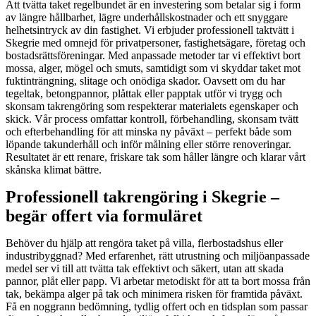
Att tvätta taket regelbundet är en investering som betalar sig i form
av längre hållbarhet, lägre underhållskostnader och ett snyggare
helhetsintryck av din fastighet. Vi erbjuder professionell taktvätt i
Skegrie med omnejd för privatpersoner, fastighetsägare, företag och
bostadsrättsföreningar. Med anpassade metoder tar vi effektivt bort
mossa, alger, mögel och smuts, samtidigt som vi skyddar taket mot
fuktinträngning, slitage och onödiga skador. Oavsett om du har
tegeltak, betongpannor, plåttak eller papptak utför vi trygg och
skonsam takrengöring som respekterar materialets egenskaper och
skick. Vår process omfattar kontroll, förbehandling, skonsam tvätt
och efterbehandling för att minska ny påväxt – perfekt både som
löpande takunderhåll och inför målning eller större renoveringar.
Resultatet är ett renare, friskare tak som håller längre och klarar vårt
skånska klimat bättre.
Professionell takrengöring i Skegrie –
begär offert via formuläret
Behöver du hjälp att rengöra taket på villa, flerbostadshus eller
industribyggnad? Med erfarenhet, rätt utrustning och miljöanpassade
medel ser vi till att tvätta tak effektivt och säkert, utan att skada
pannor, plåt eller papp. Vi arbetar metodiskt för att ta bort mossa från
tak, bekämpa alger på tak och minimera risken för framtida påväxt.
Få en noggrann bedömning, tydlig offert och en tidsplan som passar