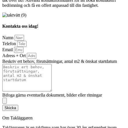
tak över tid? Använd kontaktformuläret för att boka kostnadsfri
bedömning och få en offert anpassad till din fastighet.
Kontakta oss idag!
Namn
Telefon
Email
Adress + Ort
Beskriv ert behov, förutsättningar, antal m2 & önskat startdatum
Bifoga gärna eventuella dokument, bilder eller ritningar
Skicka
Om Takläggaren
Takläggaren är en takfirma som har över 30 års erfarenhet inom