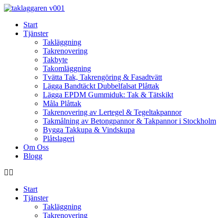
Skip
to
Start
content
Tjänster
Takläggning
Takrenovering
Takbyte
Takomläggning
Tvätta Tak, Takrengöring & Fasadtvätt
Lägga Bandtäckt Dubbelfalsat Plåttak
Lägga EPDM Gummiduk: Tak & Tätskikt
Måla Plåttak
Takrenovering av Lertegel & Tegeltakpannor
Takmålning av Betongpannor & Takpannor i Stockholm
Bygga Takkupa & Vindskupa
Plåtslageri
Om Oss
Blogg
Start
Tjänster
Takläggning
Takrenovering