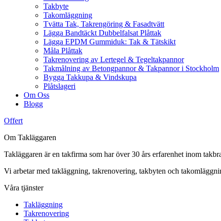
Takbyte
Takomläggning
Tvätta Tak, Takrengöring & Fasadtvätt
Lägga Bandtäckt Dubbelfalsat Plåttak
Lägga EPDM Gummiduk: Tak & Tätskikt
Måla Plåttak
Takrenovering av Lertegel & Tegeltakpannor
Takmålning av Betongpannor & Takpannor i Stockholm
Bygga Takkupa & Vindskupa
Plåtslageri
Om Oss
Blogg
Offert
Om Takläggaren
Takläggaren är en takfirma som har över 30 års erfarenhet inom takbr
Vi arbetar med takläggning, takrenovering, takbyten och takomlägg
Våra tjänster
Takläggning
Takrenovering