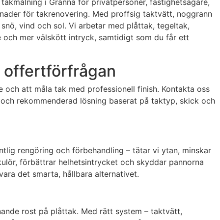
r takmålning i Gränna för privatpersoner, fastighetsägare,
nader för takrenovering. Med proffsig taktvätt, noggrann
nö, vind och sol. Vi arbetar med plåttak, tegeltak,
 och mer välskött intryck, samtidigt som du får ett
 offertförfrågan
te och att måla tak med professionell finish. Kontakta oss
an och rekommenderad lösning baserat på taktyp, skick och
tlig rengöring och förbehandling – tätar vi ytan, minskar
lör, förbättrar helhetsintrycket och skyddar pannorna
ara det smarta, hållbara alternativet.
ande rost på plåttak. Med rätt system – taktvätt,