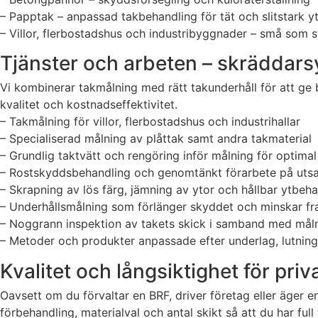
– Papptak – anpassad takbehandling för tät och slitstark y
– Villor, flerbostadshus och industribyggnader – små som 
Tjänster och arbeten – skräddarsyt
Vi kombinerar takmålning med rätt takunderhåll för att ge b
kvalitet och kostnadseffektivitet.
– Takmålning för villor, flerbostadshus och industrihallar
– Specialiserad målning av plåttak samt andra takmaterial
– Grundlig taktvätt och rengöring inför målning för optimal
– Rostskyddsbehandling och genomtänkt förarbete på utsa
– Skrapning av lös färg, jämning av ytor och hållbar ytbeh
– Underhållsmålning som förlänger skyddet och minskar fra
– Noggrann inspektion av takets skick i samband med mål
– Metoder och produkter anpassade efter underlag, lutning
Kvalitet och långsiktighet för priv
Oavsett om du förvaltar en BRF, driver företag eller äger 
förbehandling, materialval och antal skikt så att du har fu