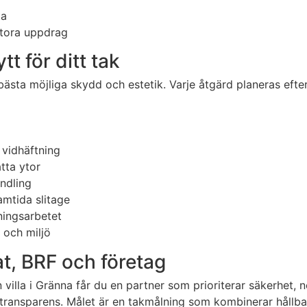
ta
stora uppdrag
t för ditt tak
ästa möjliga skydd och estetik. Varje åtgärd planeras efter
 vidhäftning
tta ytor
andling
mtida slitage
ningsarbetet
 och miljö
at, BRF och företag
en villa i Gränna får du en partner som prioriterar säkerhe
ll transparens. Målet är en takmålning som kombinerar hållb