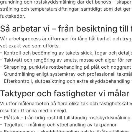
grundning och rostskyddsmålning där det behövs – skapar vi 
strålning och temperaturskiftningar, samtidigt som det ger h
fuktskador.
Så arbetar vi – från besiktning till 
Vår arbetsprocess är utformad för lång hållbarhet och tryg
vet exakt vad som utförts.
– Kontroll och bedömning av takets skick, fogar och detalj
– Taktvätt och rengöring av smuts, mossa och alger för re
– Skrapning, punktvis rostbehandling på plåt och noggrant
– Grundmålning enligt systemkrav och professionell takmåln
– Efterkontroll, slutbesiktning och extra skyddsbehandling
Taktyper och fastigheter vi målar
Vi utför måleriarbeten på flera olika tak och fastighetskat
resultat i Gränna med omnejd.
– Plåttak – från tidig rost till fullständig rostskyddsmålning
– Tegeltak – målning och ytbehandling av takpannor
– Betongpannor – skyddsförsegling och kulöråterställning