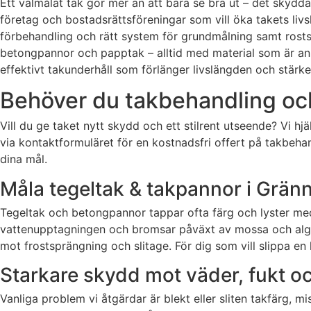
Ett välmålat tak gör mer än att bara se bra ut – det skyddar
företag och bostadsrättsföreningar som vill öka takets liv
förbehandling och rätt system för grundmålning samt rostsk
betongpannor och papptak – alltid med material som är anpa
effektivt takunderhåll som förlänger livslängden och stärk
Behöver du takbehandling och
Vill du ge taket nytt skydd och ett stilrent utseende? Vi hj
via kontaktformuläret för en kostnadsfri offert på takbeh
dina mål.
Måla tegeltak & takpannor i Grän
Tegeltak och betongpannor tappar ofta färg och lyster med 
vattenupptagningen och bromsar påväxt av mossa och alger
mot frostsprängning och slitage. För dig som vill slippa en
Starkare skydd mot väder, fukt oc
Vanliga problem vi åtgärdar är blekt eller sliten takfärg, 