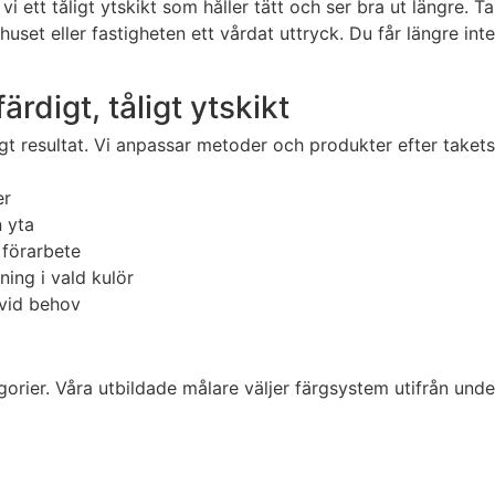
ett tåligt ytskikt som håller tätt och ser bra ut längre. T
uset eller fastigheten ett vårdat uttryck. Du får längre int
färdigt, tåligt ytskikt
gt resultat. Vi anpassar metoder och produkter efter takets
er
n yta
 förarbete
ing i vald kulör
 vid behov
egorier. Våra utbildade målare väljer färgsystem utifrån und