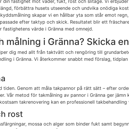
 din fastighet mot väder, fukt, rost och slitage. Vi erbjude
slängd, förbättra husets utseende och undvika onödiga kost
yddsmålning skapar vi en hållbar yta som står emot regn, s
ssade efter taktyp och skick. Resultatet blir ett fräschare
er fastighetens värde i Gränna med omnejd.
 målning i Gränna? Skicka en
älper dig med allt från taktvätt och rengöring till grundarbe
andling i Gränna. Vi återkommer snabbt med förslag, tidpl
na
tiden. Genom att måla takpannor på rätt sätt – efter orden
. Vår metod för takmålning av pannor i Gränna ger jämn ku
 kostsam takrenovering kan en professionell takbehandling v
h rost
missfärgningar, mossa och alger som binder fukt samt begynn