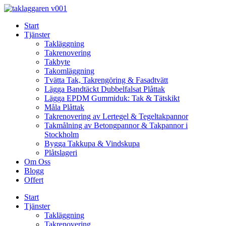
Skip
to
Start
content
Tjänster
Takläggning
Takrenovering
Takbyte
Takomläggning
Tvätta Tak, Takrengöring & Fasadtvätt
Lägga Bandtäckt Dubbelfalsat Plåttak
Lägga EPDM Gummiduk: Tak & Tätskikt
Måla Plåttak
Takrenovering av Lertegel & Tegeltakpannor
Takmålning av Betongpannor & Takpannor i
Stockholm
Bygga Takkupa & Vindskupa
Plåtslageri
Om Oss
Blogg
Offert
Start
Tjänster
Takläggning
Takrenovering