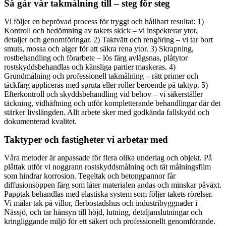
Så går vår takmålning till – steg för steg
Vi följer en beprövad process för tryggt och hållbart resultat: 1)
Kontroll och bedömning av takets skick – vi inspekterar ytor,
detaljer och genomföringar. 2) Taktvätt och rengöring – vi tar bort
smuts, mossa och alger för att säkra rena ytor. 3) Skrapning,
rostbehandling och förarbete – lös färg avlägsnas, plåtytor
rostskyddsbehandlas och känsliga partier maskeras. 4)
Grundmålning och professionell takmålning – rätt primer och
täckfärg appliceras med spruta eller roller beroende på taktyp. 5)
Efterkontroll och skyddsbehandling vid behov – vi säkerställer
täckning, vidhäftning och utför kompletterande behandlingar där det
stärker livslängden. Allt arbete sker med godkända fallskydd och
dokumenterad kvalitet.
Taktyper och fastigheter vi arbetar med
Våra metoder är anpassade för flera olika underlag och objekt. På
plåttak utför vi noggrann rostskyddsmålning och tät målningsfilm
som hindrar korrosion. Tegeltak och betongpannor får
diffusionsöppen färg som låter materialen andas och minskar påväxt.
Papptak behandlas med elastiska system som följer takets rörelser.
Vi målar tak på villor, flerbostadshus och industribyggnader i
Nässjö, och tar hänsyn till höjd, lutning, detaljanslutningar och
kringliggande miljö för ett säkert och professionellt genomförande.