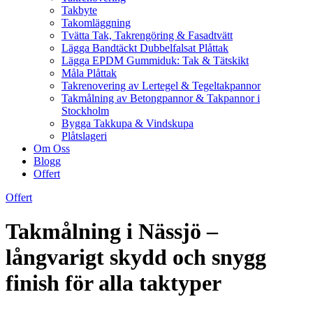
Takbyte
Takomläggning
Tvätta Tak, Takrengöring & Fasadtvätt
Lägga Bandtäckt Dubbelfalsat Plåttak
Lägga EPDM Gummiduk: Tak & Tätskikt
Måla Plåttak
Takrenovering av Lertegel & Tegeltakpannor
Takmålning av Betongpannor & Takpannor i
Stockholm
Bygga Takkupa & Vindskupa
Plåtslageri
Om Oss
Blogg
Offert
Offert
Takmålning i Nässjö –
långvarigt skydd och snygg
finish för alla taktyper