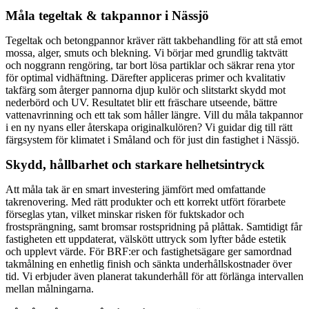
Måla tegeltak & takpannor i Nässjö
Tegeltak och betongpannor kräver rätt takbehandling för att stå emot
mossa, alger, smuts och blekning. Vi börjar med grundlig taktvätt
och noggrann rengöring, tar bort lösa partiklar och säkrar rena ytor
för optimal vidhäftning. Därefter appliceras primer och kvalitativ
takfärg som återger pannorna djup kulör och slitstarkt skydd mot
nederbörd och UV. Resultatet blir ett fräschare utseende, bättre
vattenavrinning och ett tak som håller längre. Vill du måla takpannor
i en ny nyans eller återskapa originalkulören? Vi guidar dig till rätt
färgsystem för klimatet i Småland och för just din fastighet i Nässjö.
Skydd, hållbarhet och starkare helhetsintryck
Att måla tak är en smart investering jämfört med omfattande
takrenovering. Med rätt produkter och ett korrekt utfört förarbete
förseglas ytan, vilket minskar risken för fuktskador och
frostsprängning, samt bromsar rostspridning på plåttak. Samtidigt får
fastigheten ett uppdaterat, välskött uttryck som lyfter både estetik
och upplevt värde. För BRF:er och fastighetsägare ger samordnad
takmålning en enhetlig finish och sänkta underhållskostnader över
tid. Vi erbjuder även planerat takunderhåll för att förlänga intervallen
mellan målningarna.