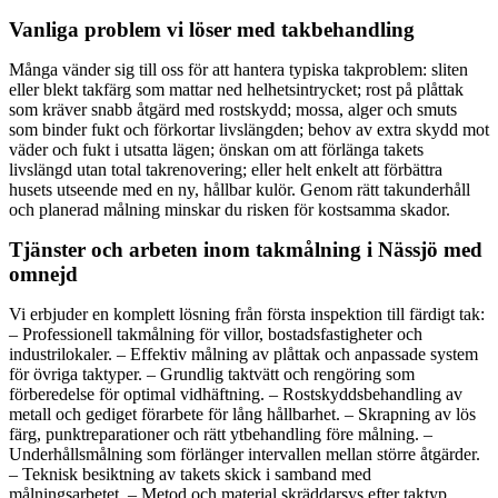
Vanliga problem vi löser med takbehandling
Många vänder sig till oss för att hantera typiska takproblem: sliten
eller blekt takfärg som mattar ned helhetsintrycket; rost på plåttak
som kräver snabb åtgärd med rostskydd; mossa, alger och smuts
som binder fukt och förkortar livslängden; behov av extra skydd mot
väder och fukt i utsatta lägen; önskan om att förlänga takets
livslängd utan total takrenovering; eller helt enkelt att förbättra
husets utseende med en ny, hållbar kulör. Genom rätt takunderhåll
och planerad målning minskar du risken för kostsamma skador.
Tjänster och arbeten inom takmålning i Nässjö med
omnejd
Vi erbjuder en komplett lösning från första inspektion till färdigt tak:
– Professionell takmålning för villor, bostadsfastigheter och
industrilokaler. – Effektiv målning av plåttak och anpassade system
för övriga taktyper. – Grundlig taktvätt och rengöring som
förberedelse för optimal vidhäftning. – Rostskyddsbehandling av
metall och gediget förarbete för lång hållbarhet. – Skrapning av lös
färg, punktreparationer och rätt ytbehandling före målning. –
Underhållsmålning som förlänger intervallen mellan större åtgärder.
– Teknisk besiktning av takets skick i samband med
målningsarbetet. – Metod och material skräddarsys efter taktyp,