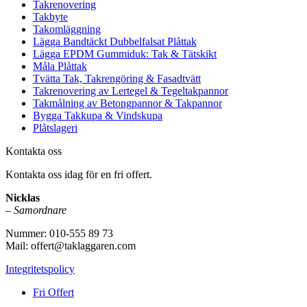
Takrenovering
Takbyte
Takomläggning
Lägga Bandtäckt Dubbelfalsat Plåttak
Lägga EPDM Gummiduk: Tak & Tätskikt
Måla Plåttak
Tvätta Tak, Takrengöring & Fasadtvätt
Takrenovering av Lertegel & Tegeltakpannor
Takmålning av Betongpannor & Takpannor
Bygga Takkupa & Vindskupa
Plåtslageri
Kontakta oss
Kontakta oss idag för en fri offert.
Nicklas
–
Samordnare
Nummer: 010-555 89 73
Mail: offert@taklaggaren.com
Integritetspolicy
Fri Offert