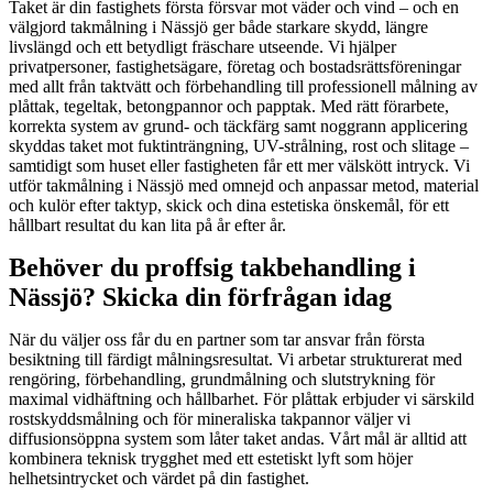
Taket är din fastighets första försvar mot väder och vind – och en
välgjord takmålning i Nässjö ger både starkare skydd, längre
livslängd och ett betydligt fräschare utseende. Vi hjälper
privatpersoner, fastighetsägare, företag och bostadsrättsföreningar
med allt från taktvätt och förbehandling till professionell målning av
plåttak, tegeltak, betongpannor och papptak. Med rätt förarbete,
korrekta system av grund- och täckfärg samt noggrann applicering
skyddas taket mot fuktinträngning, UV-strålning, rost och slitage –
samtidigt som huset eller fastigheten får ett mer välskött intryck. Vi
utför takmålning i Nässjö med omnejd och anpassar metod, material
och kulör efter taktyp, skick och dina estetiska önskemål, för ett
hållbart resultat du kan lita på år efter år.
Behöver du proffsig takbehandling i
Nässjö? Skicka din förfrågan idag
När du väljer oss får du en partner som tar ansvar från första
besiktning till färdigt målningsresultat. Vi arbetar strukturerat med
rengöring, förbehandling, grundmålning och slutstrykning för
maximal vidhäftning och hållbarhet. För plåttak erbjuder vi särskild
rostskyddsmålning och för mineraliska takpannor väljer vi
diffusionsöppna system som låter taket andas. Vårt mål är alltid att
kombinera teknisk trygghet med ett estetiskt lyft som höjer
helhetsintrycket och värdet på din fastighet.