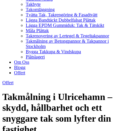
Takbyte
Takomläggning
Tvätta Tak, Takrengöring & Fasadtvätt
Lägga Bandtäckt Dubbelfalsat Plåttak
Lägga EPDM Gummiduk: Tak & Tätskikt
Måla Plåttak
Takrenovering av Lertegel & Tegeltakpannor
Takmålning av Betongpannor & Takpannor i
Stockholm
Bygga Takkupa & Vindskupa
Plåtslageri
Om Oss
Blogg
Offert
Offert
Takmålning i Ulricehamn –
skydd, hållbarhet och ett
snyggare tak som lyfter din
fastighet