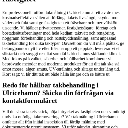
En professionellt utförd takmålning i Ulricehamn är ett av de mest
kostnadseffektiva sätten att förlänga takets livslängd, skydda mot
väder och fukt samt ge fastigheten ett fräschare och mer välskött
utseende. Vi hjälper privatpersoner, fastighetsägare, företag och
bostadsrättsföreningar med hela kedjan: taktvätt och rengöring,
noggrann förbehandling och rostskyddsmålning, samt anpassad
takbehandling för olika taktyper. Oavsett om du vill måla plåttak, ge
betongpannor nytt liv eller fräscha upp ett papptak, levererar vi ett
slitstarkt och snyggt resultat som tål Ulricehamns skiftande klimat.
Med fokus på kvalitet, säkerhet och hållbarhet kombinerar vi
beprövade metoder med moderna produkter för att ditt tak ska stå
emot mossa, alger, smuts, UV-strålning och slitage under lång tid.
Kort sagt: vi får ditt tak att både hålla längre och se bättre ut.
Redo för hållbar takbehandling i
Ulricehamn? Skicka din förfrågan via
kontaktformuläret
Vill du säkra takets skick, höja intrycket av fastigheten och samtidigt
undvika onödiga takrenoveringar? Vår takmålning i Ulricehamn
omfattar allt från initial inspektion till färdig målning med
dokumenterade premiumsystem. Vi utför taktvätt, skrapning och