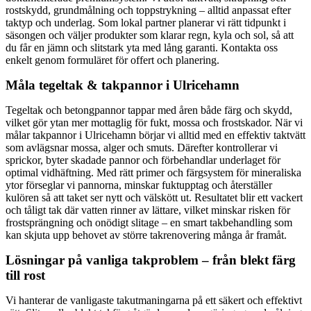
rostskydd, grundmålning och toppstrykning – alltid anpassat efter
taktyp och underlag. Som lokal partner planerar vi rätt tidpunkt i
säsongen och väljer produkter som klarar regn, kyla och sol, så att
du får en jämn och slitstark yta med lång garanti. Kontakta oss
enkelt genom formuläret för offert och planering.
Måla tegeltak & takpannor i Ulricehamn
Tegeltak och betongpannor tappar med åren både färg och skydd,
vilket gör ytan mer mottaglig för fukt, mossa och frostskador. När vi
målar takpannor i Ulricehamn börjar vi alltid med en effektiv taktvätt
som avlägsnar mossa, alger och smuts. Därefter kontrollerar vi
sprickor, byter skadade pannor och förbehandlar underlaget för
optimal vidhäftning. Med rätt primer och färgsystem för mineraliska
ytor förseglar vi pannorna, minskar fuktupptag och återställer
kulören så att taket ser nytt och välskött ut. Resultatet blir ett vackert
och tåligt tak där vatten rinner av lättare, vilket minskar risken för
frostsprängning och onödigt slitage – en smart takbehandling som
kan skjuta upp behovet av större takrenovering många år framåt.
Lösningar på vanliga takproblem – från blekt färg
till rost
Vi hanterar de vanligaste takutmaningarna på ett säkert och effektivt