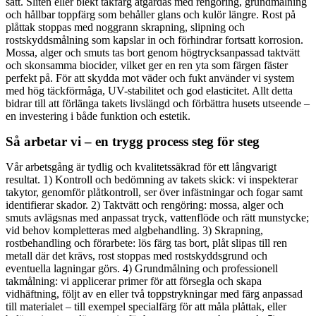
sätt. Sliten eller blekt takfärg åtgärdas med rengöring, grundmålning
och hållbar toppfärg som behåller glans och kulör längre. Rost på
plåttak stoppas med noggrann skrapning, slipning och
rostskyddsmålning som kapslar in och förhindrar fortsatt korrosion.
Mossa, alger och smuts tas bort genom högtrycksanpassad taktvätt
och skonsamma biocider, vilket ger en ren yta som färgen fäster
perfekt på. För att skydda mot väder och fukt använder vi system
med hög täckförmåga, UV-stabilitet och god elasticitet. Allt detta
bidrar till att förlänga takets livslängd och förbättra husets utseende –
en investering i både funktion och estetik.
Så arbetar vi – en trygg process steg för steg
Vår arbetsgång är tydlig och kvalitetssäkrad för ett långvarigt
resultat. 1) Kontroll och bedömning av takets skick: vi inspekterar
takytor, genomför plåtkontroll, ser över infästningar och fogar samt
identifierar skador. 2) Taktvätt och rengöring: mossa, alger och
smuts avlägsnas med anpassat tryck, vattenflöde och rätt munstycke;
vid behov kompletteras med algbehandling. 3) Skrapning,
rostbehandling och förarbete: lös färg tas bort, plåt slipas till ren
metall där det krävs, rost stoppas med rostskyddsgrund och
eventuella lagningar görs. 4) Grundmålning och professionell
takmålning: vi applicerar primer för att försegla och skapa
vidhäftning, följt av en eller två toppstrykningar med färg anpassad
till materialet – till exempel specialfärg för att måla plåttak, eller