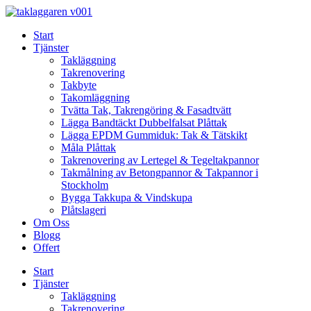
Skip
to
Start
content
Tjänster
Takläggning
Takrenovering
Takbyte
Takomläggning
Tvätta Tak, Takrengöring & Fasadtvätt
Lägga Bandtäckt Dubbelfalsat Plåttak
Lägga EPDM Gummiduk: Tak & Tätskikt
Måla Plåttak
Takrenovering av Lertegel & Tegeltakpannor
Takmålning av Betongpannor & Takpannor i
Stockholm
Bygga Takkupa & Vindskupa
Plåtslageri
Om Oss
Blogg
Offert
Start
Tjänster
Takläggning
Takrenovering