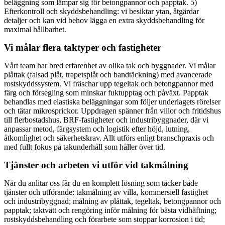
beläggning som lämpar sig för betongpannor och papptak. 5)
Efterkontroll och skyddsbehandling: vi besiktar ytan, åtgärdar
detaljer och kan vid behov lägga en extra skyddsbehandling för
maximal hållbarhet.
Vi målar flera taktyper och fastigheter
Vårt team har bred erfarenhet av olika tak och byggnader. Vi målar
plåttak (falsad plåt, trapetsplåt och bandtäckning) med avancerade
rostskyddssystem. Vi fräschar upp tegeltak och betongpannor med
färg och försegling som minskar fuktupptag och påväxt. Papptak
behandlas med elastiska beläggningar som följer underlagets rörelser
och tätar mikrosprickor. Uppdragen spänner från villor och fritidshus
till flerbostadshus, BRF-fastigheter och industribyggnader, där vi
anpassar metod, färgsystem och logistik efter höjd, lutning,
åtkomlighet och säkerhetskrav. Allt utförs enligt branschpraxis och
med fullt fokus på takunderhåll som håller över tid.
Tjänster och arbeten vi utför vid takmålning
När du anlitar oss får du en komplett lösning som täcker både
tjänster och utförande: takmålning av villa, kommersiell fastighet
och industribyggnad; målning av plåttak, tegeltak, betongpannor och
papptak; taktvätt och rengöring inför målning för bästa vidhäftning;
rostskyddsbehandling och förarbete som stoppar korrosion i tid;