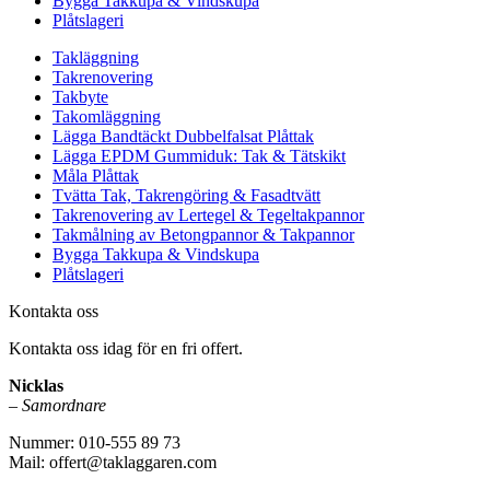
Bygga Takkupa & Vindskupa
Plåtslageri
Takläggning
Takrenovering
Takbyte
Takomläggning
Lägga Bandtäckt Dubbelfalsat Plåttak
Lägga EPDM Gummiduk: Tak & Tätskikt
Måla Plåttak
Tvätta Tak, Takrengöring & Fasadtvätt
Takrenovering av Lertegel & Tegeltakpannor
Takmålning av Betongpannor & Takpannor
Bygga Takkupa & Vindskupa
Plåtslageri
Kontakta oss
Kontakta oss idag för en fri offert.
Nicklas
–
Samordnare
Nummer: 010-555 89 73
Mail: offert@taklaggaren.com