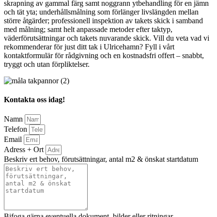
skrapning av gammal färg samt noggrann ytbehandling för en jämn
och tät yta; underhållsmålning som förlänger livslängden mellan
större åtgärder; professionell inspektion av takets skick i samband
med målning; samt helt anpassade metoder efter taktyp,
väderförutsättningar och takets nuvarande skick. Vill du veta vad vi
rekommenderar för just ditt tak i Ulricehamn? Fyll i vårt
kontaktformulär för rådgivning och en kostnadsfri offert – snabbt,
tryggt och utan förpliktelser.
Kontakta oss idag!
Namn
Telefon
Email
Adress + Ort
Beskriv ert behov, förutsättningar, antal m2 & önskat startdatum
Bifoga gärna eventuella dokument, bilder eller ritningar