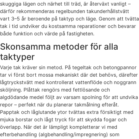
skuggiga lägen och närhet till träd, är återväxt vanligt –
därför rekommenderas regelbunden takunderhållstvätt
vart 3–5 år beroende på taktyp och läge. Genom att tvätta
tak i tid undviker du kostsamma reparationer och bevarar
både funktion och värde på fastigheten.
Skonsamma metoder för alla
taktyper
Varje tak kräver sin metod. På tegeltak och betongpannor
tar vi först bort mossa mekaniskt där det behövs, därefter
lågtryckstvätt med kontrollerat vattenflöde och noggrann
sköljning. Plåttak rengörs med fettlösande och
algdödande medel följt av varsam spolning för att undvika
repor – perfekt när du planerar takmålning efteråt.
Papptak och låglutande ytor tvättas extra försiktigt med
mjuka borstar och lågt tryck för att skydda fogar och
överlapp. När det är lämpligt kompletterar vi med
efterbehandling (algbehandling/impregnering) som