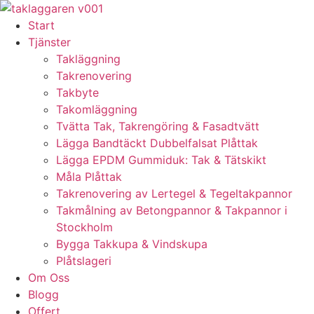
Skip
to
Start
content
Tjänster
Takläggning
Takrenovering
Takbyte
Takomläggning
Tvätta Tak, Takrengöring & Fasadtvätt
Lägga Bandtäckt Dubbelfalsat Plåttak
Lägga EPDM Gummiduk: Tak & Tätskikt
Måla Plåttak
Takrenovering av Lertegel & Tegeltakpannor
Takmålning av Betongpannor & Takpannor i
Stockholm
Bygga Takkupa & Vindskupa
Plåtslageri
Om Oss
Blogg
Offert