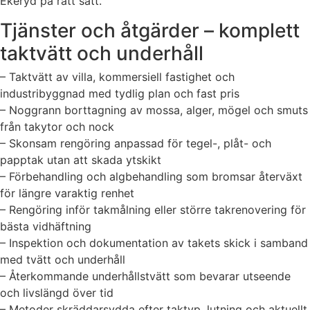
Ekeryd på rätt sätt.
Tjänster och åtgärder – komplett
taktvätt och underhåll
– Taktvätt av villa, kommersiell fastighet och
industribyggnad med tydlig plan och fast pris
– Noggrann borttagning av mossa, alger, mögel och smuts
från takytor och nock
– Skonsam rengöring anpassad för tegel-, plåt- och
papptak utan att skada ytskikt
– Förbehandling och algbehandling som bromsar återväxt
för längre varaktig renhet
– Rengöring inför takmålning eller större takrenovering för
bästa vidhäftning
– Inspektion och dokumentation av takets skick i samband
med tvätt och underhåll
– Återkommande underhållstvätt som bevarar utseende
och livslängd över tid
– Metoder skräddarsydda efter taktyp, lutning och aktuellt