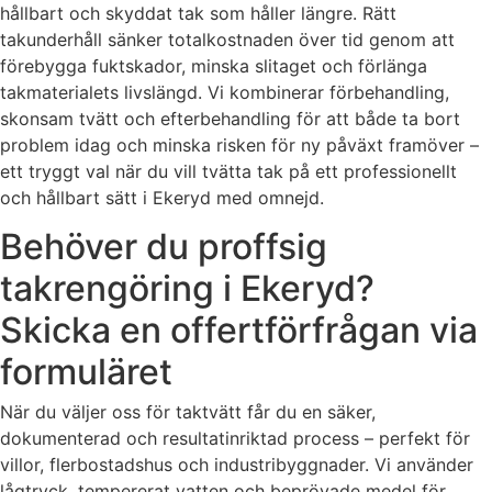
hållbart och skyddat tak som håller längre. Rätt
takunderhåll sänker totalkostnaden över tid genom att
förebygga fuktskador, minska slitaget och förlänga
takmaterialets livslängd. Vi kombinerar förbehandling,
skonsam tvätt och efterbehandling för att både ta bort
problem idag och minska risken för ny påväxt framöver –
ett tryggt val när du vill tvätta tak på ett professionellt
och hållbart sätt i Ekeryd med omnejd.
Behöver du proffsig
takrengöring i Ekeryd?
Skicka en offertförfrågan via
formuläret
När du väljer oss för taktvätt får du en säker,
dokumenterad och resultatinriktad process – perfekt för
villor, flerbostadshus och industribyggnader. Vi använder
lågtryck, tempererat vatten och beprövade medel för