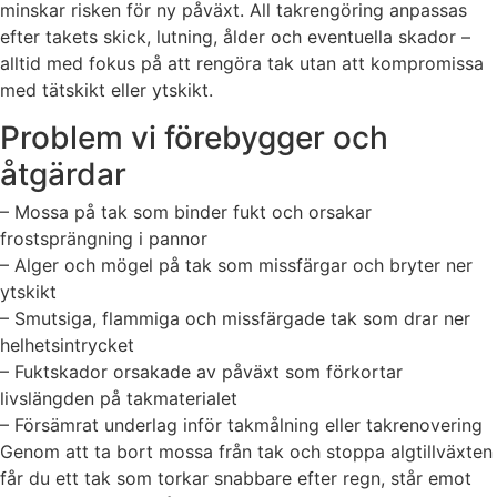
minskar risken för ny påväxt. All takrengöring anpassas
efter takets skick, lutning, ålder och eventuella skador –
alltid med fokus på att rengöra tak utan att kompromissa
med tätskikt eller ytskikt.
Problem vi förebygger och
åtgärdar
– Mossa på tak som binder fukt och orsakar
frostsprängning i pannor
– Alger och mögel på tak som missfärgar och bryter ner
ytskikt
– Smutsiga, flammiga och missfärgade tak som drar ner
helhetsintrycket
– Fuktskador orsakade av påväxt som förkortar
livslängden på takmaterialet
– Försämrat underlag inför takmålning eller takrenovering
Genom att ta bort mossa från tak och stoppa algtillväxten
får du ett tak som torkar snabbare efter regn, står emot