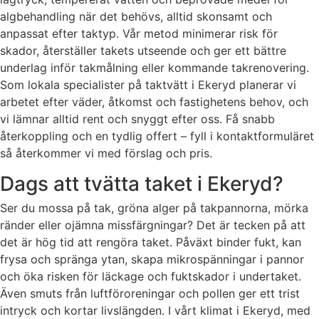
algbehandling när det behövs, alltid skonsamt och
anpassat efter taktyp. Vår metod minimerar risk för
skador, återställer takets utseende och ger ett bättre
underlag inför takmålning eller kommande takrenovering.
Som lokala specialister på taktvätt i Ekeryd planerar vi
arbetet efter väder, åtkomst och fastighetens behov, och
vi lämnar alltid rent och snyggt efter oss. Få snabb
återkoppling och en tydlig offert – fyll i kontaktformuläret
så återkommer vi med förslag och pris.
Dags att tvätta taket i Ekeryd?
Ser du mossa på tak, gröna alger på takpannorna, mörka
ränder eller ojämna missfärgningar? Det är tecken på att
det är hög tid att rengöra taket. Påväxt binder fukt, kan
frysa och spränga ytan, skapa mikrospänningar i pannor
och öka risken för läckage och fuktskador i undertaket.
Även smuts från luftföroreningar och pollen ger ett trist
intryck och kortar livslängden. I vårt klimat i Ekeryd, med