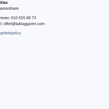
klas
amordnare
mmer: 010-555 89 73
l: offert@taklaggaren.com
egritetspolicy