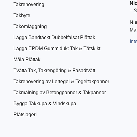
Nic
Takrenovering
–
S
Takbyte
Nu
Takomläggning
Mai
Lägga Bandtäckt Dubbelfalsat Plåttak
Int
Lägga EPDM Gummiduk: Tak & Tätskikt
Måla Plåttak
Tvätta Tak, Takrengöring & Fasadtvätt
Takrenovering av Lertegel & Tegeltakpannor
Takmålning av Betongpannor & Takpannor
Bygga Takkupa & Vindskupa
Plåtslageri