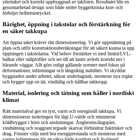
yttertaket och korrekt uppbyggnad av takfoten. Resultatet blir en
genomarbetad design som både möter byggtekniska krav och
förhöjer helhetsintrycket.
Bärighet, öppning i takstolar och förstärkning för
en säker takkupa
Att öppna taket kräver rätt dimensionering. Vi gör uppmätning på
plats och utför konstruktionsberäkningar för att säkert kunna ta upp
öppningen i takstolarna. Vid behov förstärker vi med limträ/LVL-
balkar eller stålprofiler och ser till att laster avleds korrekt ner i
bärande väggar. Allt görs enligt gällande normer med fokus på
deformationer, infästningar och långsiktig stabilitet. Vi skyddar
byggnaden under arbetet, säkrar underlagstak, monterar nya reglar
och bygger upp en tät, vindtålig och hållbar takkropp.
Material, isolering och tätning som håller i nordiskt
klimat
Rätt materialval ger en tyst, varm och energisnål takkupa. Vi
dimensionerar isoleringen för lågt U-värde och minimerar
köldbryggor i hörn och anslutningar. Ångbroms/ångspärr,
vindtätning och noggrant tejpade skarvar förhindrar fuktrisker och
drag. Fönster väljs med bra energiprestanda och monteras med
varma infästningar för att säkra både komfort och livslängd.