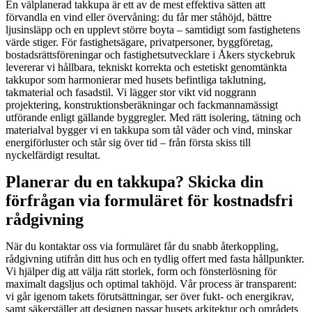
En välplanerad takkupa är ett av de mest effektiva sätten att
förvandla en vind eller övervåning: du får mer ståhöjd, bättre
ljusinsläpp och en upplevt större boyta – samtidigt som fastighetens
värde stiger. För fastighetsägare, privatpersoner, byggföretag,
bostadsrättsföreningar och fastighetsutvecklare i Åkers styckebruk
levererar vi hållbara, tekniskt korrekta och estetiskt genomtänkta
takkupor som harmonierar med husets befintliga taklutning,
takmaterial och fasadstil. Vi lägger stor vikt vid noggrann
projektering, konstruktionsberäkningar och fackmannamässigt
utförande enligt gällande byggregler. Med rätt isolering, tätning och
materialval bygger vi en takkupa som tål väder och vind, minskar
energiförluster och står sig över tid – från första skiss till
nyckelfärdigt resultat.
Planerar du en takkupa? Skicka din
förfrågan via formuläret för kostnadsfri
rådgivning
När du kontaktar oss via formuläret får du snabb återkoppling,
rådgivning utifrån ditt hus och en tydlig offert med fasta hållpunkter.
Vi hjälper dig att välja rätt storlek, form och fönsterlösning för
maximalt dagsljus och optimal takhöjd. Vår process är transparent:
vi går igenom takets förutsättningar, ser över fukt- och energikrav,
samt säkerställer att designen passar husets arkitektur och områdets