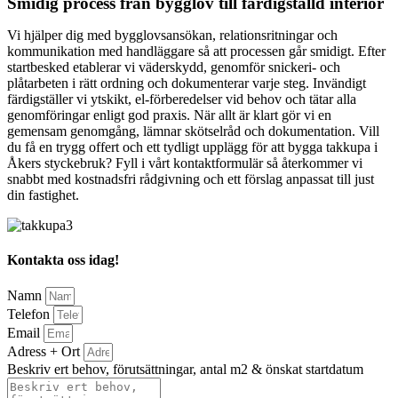
Smidig process från bygglov till färdigställd interiör
Vi hjälper dig med bygglovsansökan, relationsritningar och
kommunikation med handläggare så att processen går smidigt. Efter
startbesked etablerar vi väderskydd, genomför snickeri- och
plåtarbeten i rätt ordning och dokumenterar varje steg. Invändigt
färdigställer vi ytskikt, el-förberedelser vid behov och tätar alla
genomföringar enligt god praxis. När allt är klart gör vi en
gemensam genomgång, lämnar skötselråd och dokumentation. Vill
du få en trygg offert och ett tydligt upplägg för att bygga takkupa i
Åkers styckebruk? Fyll i vårt kontaktformulär så återkommer vi
snabbt med kostnadsfri rådgivning och ett förslag anpassat till just
din fastighet.
Kontakta oss idag!
Namn
Telefon
Email
Adress + Ort
Beskriv ert behov, förutsättningar, antal m2 & önskat startdatum