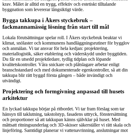
krav. Målet är alltid en trygg, effektiv och estetiskt tilltalande
byggnation som levererar långsiktigt värde.
Bygga takkupa i Åkers styckebruk –
fackmannamässig lösning från start till mål
Lokala förutsättningar spelar roll. I Åkers styckebruk beaktar vi
klimat, snölaster och kommunens handläggningsrutiner för bygglov
och anmälan. Vi tar ansvar för hela kedjan: projektering,
materiallogistik, säker etablering och väderskydd under byggtiden.
Du får en utsedd projektledare, tydlig tidplan och löpande
kvalitetskontroller. Våra snickare och plåtslagare arbetar enligt
branschstandard och med dokumenterade egenkontroller, så att din
takkupa blir rätt byggd första gången – både invändigt och
utvändigt.
Projektering och formgivning anpassad till husets
arkitektur
En lyckad takkupa börjar på ritbordet. Vi tar fram förslag som tar
hänsyn till taklutning, takstolstyp, fasadens uttryck, fönstersättning
och proportioner så att takkupan känns självklar på huset. Med
måttsatt ritningsunderlag och 3D-skisser säkerställer vi rätt skala och
linjeföring. Samtidigt planerar vi vattenavrinning, anslutningar mot