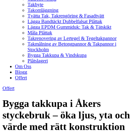
Takbyte
Takomläggning
Tvätta Tak, Takrengöring & Fasadtvätt
Lägga Bandtäckt Dubbelfalsat Plåttak
Lägga EPDM Gummiduk: Tak & Tätskikt
Måla Plåttak
Takrenovering av Lertegel & Tegeltakpannor
Takmålning av Betongpannor & Takpannor i
Stockholm
Bygga Takkupa & Vindskupa
Plåtslageri
Om Oss
Blogg
Offert
Offert
Bygga takkupa i Åkers
styckebruk – öka ljus, yta och
värde med rätt konstruktion