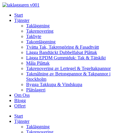
Skip
to
Start
content
Tjänster
Takläggning
Takrenovering
Takbyte
Takomläggning
Tvätta Tak, Takrengöring & Fasadtvätt
Lägga Bandtäckt Dubbelfalsat Plåttak
Lägga EPDM Gummiduk: Tak & Tätskikt
Måla Plåttak
Takrenovering av Lertegel & Tegeltakpannor
Takmålning av Betongpannor & Takpannor i
Stockholm
Bygga Takkupa & Vindskupa
Plåtslageri
Om Oss
Blogg
Offert
Start
Tjänster
Takläggning
Takrenovering