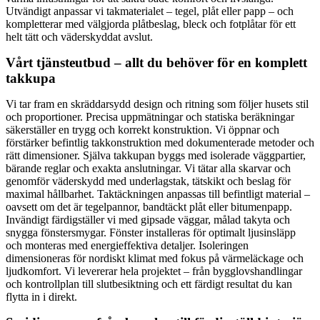
Utvändigt anpassar vi takmaterialet – tegel, plåt eller papp – och
kompletterar med välgjorda plåtbeslag, bleck och fotplåtar för ett
helt tätt och väderskyddat avslut.
Vårt tjänsteutbud – allt du behöver för en komplett
takkupa
Vi tar fram en skräddarsydd design och ritning som följer husets stil
och proportioner. Precisa uppmätningar och statiska beräkningar
säkerställer en trygg och korrekt konstruktion. Vi öppnar och
förstärker befintlig takkonstruktion med dokumenterade metoder och
rätt dimensioner. Själva takkupan byggs med isolerade väggpartier,
bärande reglar och exakta anslutningar. Vi tätar alla skarvar och
genomför väderskydd med underlagstak, tätskikt och beslag för
maximal hållbarhet. Taktäckningen anpassas till befintligt material –
oavsett om det är tegelpannor, bandtäckt plåt eller bitumenpapp.
Invändigt färdigställer vi med gipsade väggar, målad takyta och
snygga fönstersmygar. Fönster installeras för optimalt ljusinsläpp
och monteras med energieffektiva detaljer. Isoleringen
dimensioneras för nordiskt klimat med fokus på värmeläckage och
ljudkomfort. Vi levererar hela projektet – från bygglovshandlingar
och kontrollplan till slutbesiktning och ett färdigt resultat du kan
flytta in i direkt.