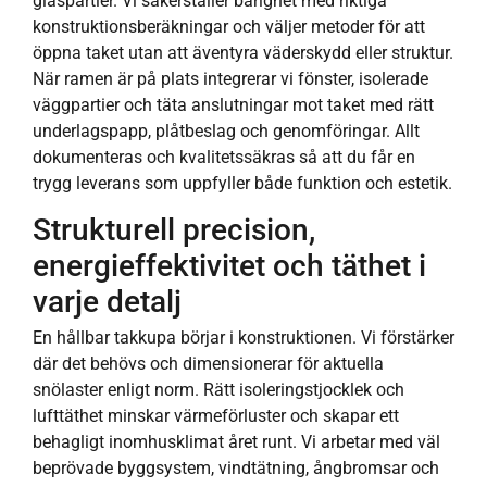
glaspartier. Vi säkerställer bärighet med riktiga
konstruktionsberäkningar och väljer metoder för att
öppna taket utan att äventyra väderskydd eller struktur.
När ramen är på plats integrerar vi fönster, isolerade
väggpartier och täta anslutningar mot taket med rätt
underlagspapp, plåtbeslag och genomföringar. Allt
dokumenteras och kvalitetssäkras så att du får en
trygg leverans som uppfyller både funktion och estetik.
Strukturell precision,
energieffektivitet och täthet i
varje detalj
En hållbar takkupa börjar i konstruktionen. Vi förstärker
där det behövs och dimensionerar för aktuella
snölaster enligt norm. Rätt isoleringstjocklek och
lufttäthet minskar värmeförluster och skapar ett
behagligt inomhusklimat året runt. Vi arbetar med väl
beprövade byggsystem, vindtätning, ångbromsar och