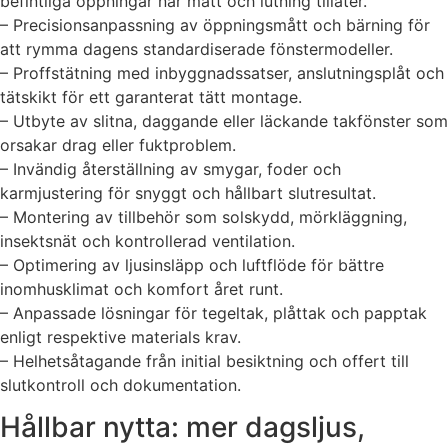
befintliga öppningar när mått och lutning tillåter.
– Precisionsanpassning av öppningsmått och bärning för
att rymma dagens standardiserade fönstermodeller.
– Proffstätning med inbyggnadssatser, anslutningsplåt och
tätskikt för ett garanterat tätt montage.
– Utbyte av slitna, daggande eller läckande takfönster som
orsakar drag eller fuktproblem.
– Invändig återställning av smygar, foder och
karmjustering för snyggt och hållbart slutresultat.
– Montering av tillbehör som solskydd, mörkläggning,
insektsnät och kontrollerad ventilation.
– Optimering av ljusinsläpp och luftflöde för bättre
inomhusklimat och komfort året runt.
– Anpassade lösningar för tegeltak, plåttak och papptak
enligt respektive materials krav.
– Helhetsåtagande från initial besiktning och offert till
slutkontroll och dokumentation.
Hållbar nytta: mer dagsljus,