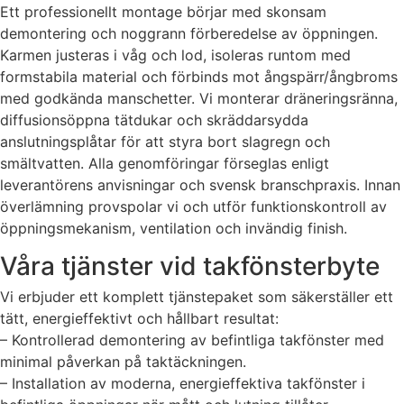
Ett professionellt montage börjar med skonsam
demontering och noggrann förberedelse av öppningen.
Karmen justeras i våg och lod, isoleras runtom med
formstabila material och förbinds mot ångspärr/ångbroms
med godkända manschetter. Vi monterar dräneringsränna,
diffusionsöppna tätdukar och skräddarsydda
anslutningsplåtar för att styra bort slagregn och
smältvatten. Alla genomföringar förseglas enligt
leverantörens anvisningar och svensk branschpraxis. Innan
överlämning provspolar vi och utför funktionskontroll av
öppningsmekanism, ventilation och invändig finish.
Våra tjänster vid takfönsterbyte
Vi erbjuder ett komplett tjänstepaket som säkerställer ett
tätt, energieffektivt och hållbart resultat:
– Kontrollerad demontering av befintliga takfönster med
minimal påverkan på taktäckningen.
– Installation av moderna, energieffektiva takfönster i