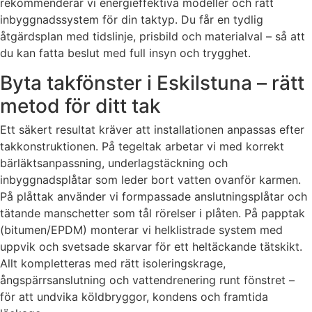
rekommenderar vi energieffektiva modeller och rätt
inbyggnadssystem för din taktyp. Du får en tydlig
åtgärdsplan med tidslinje, prisbild och materialval – så att
du kan fatta beslut med full insyn och trygghet.
Byta takfönster i Eskilstuna – rätt
metod för ditt tak
Ett säkert resultat kräver att installationen anpassas efter
takkonstruktionen. På tegeltak arbetar vi med korrekt
bärläktsanpassning, underlagstäckning och
inbyggnadsplåtar som leder bort vatten ovanför karmen.
På plåttak använder vi formpassade anslutningsplåtar och
tätande manschetter som tål rörelser i plåten. På papptak
(bitumen/EPDM) monterar vi helklistrade system med
uppvik och svetsade skarvar för ett heltäckande tätskikt.
Allt kompletteras med rätt isoleringskrage,
ångspärrsanslutning och vattendrenering runt fönstret –
för att undvika köldbryggor, kondens och framtida