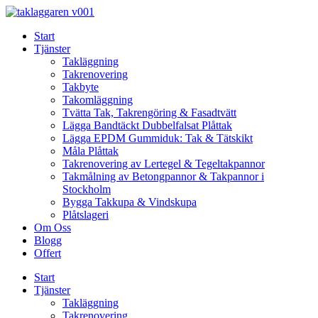
Skip
to
Start
content
Tjänster
Takläggning
Takrenovering
Takbyte
Takomläggning
Tvätta Tak, Takrengöring & Fasadtvätt
Lägga Bandtäckt Dubbelfalsat Plåttak
Lägga EPDM Gummiduk: Tak & Tätskikt
Måla Plåttak
Takrenovering av Lertegel & Tegeltakpannor
Takmålning av Betongpannor & Takpannor i
Stockholm
Bygga Takkupa & Vindskupa
Plåtslageri
Om Oss
Blogg
Offert
Start
Tjänster
Takläggning
Takrenovering