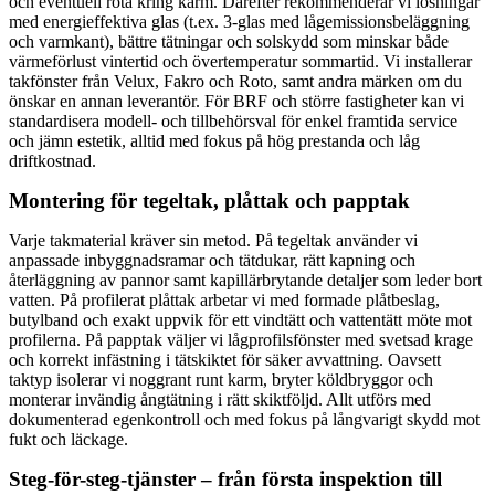
och eventuell röta kring karm. Därefter rekommenderar vi lösningar
med energieffektiva glas (t.ex. 3‑glas med lågemissionsbeläggning
och varmkant), bättre tätningar och solskydd som minskar både
värmeförlust vintertid och övertemperatur sommartid. Vi installerar
takfönster från Velux, Fakro och Roto, samt andra märken om du
önskar en annan leverantör. För BRF och större fastigheter kan vi
standardisera modell- och tillbehörsval för enkel framtida service
och jämn estetik, alltid med fokus på hög prestanda och låg
driftkostnad.
Montering för tegeltak, plåttak och papptak
Varje takmaterial kräver sin metod. På tegeltak använder vi
anpassade inbyggnadsramar och tätdukar, rätt kapning och
återläggning av pannor samt kapillärbrytande detaljer som leder bort
vatten. På profilerat plåttak arbetar vi med formade plåtbeslag,
butylband och exakt uppvik för ett vindtätt och vattentätt möte mot
profilerna. På papptak väljer vi lågprofilsfönster med svetsad krage
och korrekt infästning i tätskiktet för säker avvattning. Oavsett
taktyp isolerar vi noggrant runt karm, bryter köldbryggor och
monterar invändig ångtätning i rätt skiktföljd. Allt utförs med
dokumenterad egenkontroll och med fokus på långvarigt skydd mot
fukt och läckage.
Steg-för-steg-tjänster – från första inspektion till