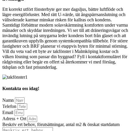
Ett korrekt utfört fönsterbyte ger mer dagsljus, bättre luftflöde och
lägre energiförluster. Med rätt U‑värde, tät ångspärrsanslutning och
välisolerade karmar minskar risken för kallras och kondens.
Samtidigt förbättrar modern solavskärmning komforten under varma
månader och skyddar inredningen. Vi ser till att dräneringsvägar och
invändig lutning på smygarna leder kondens bort från glaset och att
garantikraven uppfylls genom systemkompatibla tillbehör. För större
fastigheter och BRF planerar vi etappvis byten för minimal störning.
Vill du veta vad ett byte av takfönster i Malmköping kostar och
vilken lösning som passar din byggnad? Fyll i kontaktformuläret för
rådgivning eller begär en offert så återkommer vi med förslag,
tidsplan och fast prisunderlag.
Kontakta oss idag!
Namn
Telefon
Email
Adress + Ort
Beskriv ert behov, förutsättningar, antal m2 & önskat startdatum