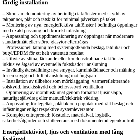
färdig installation
– Skonsam demontering av befintliga takfönster med skydd av
takpannor, plåt och tätskikt för minimal påverkan på taket
– Montering av nya, energieffektiva takfönster i befintliga öppningar
med exakt passning och korrekt infästning
– Anpassning och uppdimensionering av öppningar när modernare
standardmått eller större glasytor efterfrågas
– Professionell tätning med systemgodkända beslag, tätdukar och
butyl/EPDM för ett helt vattentätt resultat
– Utbyte av slitna, läckande eller kondensdrabbade takfönster
inklusive åtgärd av eventuella fuktskador i anslutning
– Invändig återställning: nya smygar, karminklädnader och målning
för en snygg och lufttät anslutning mot ångspärr
– Installation av tillbehör som mörkläggning, värmereflekterande
solskydd, insektsskydd och behovsstyrd ventilation
– Optimering av inomhusklimat genom förbättrat ljusinsläpp,
naturligt självdrag eller manuell/elektrisk vädring
– Anpassning för tegeltak, plåttak och papptak med rätt beslag och
infästningar enligt respektive systemleverantör
– Komplett entreprenad: förstudie, materialval, logistik,
säkerhetsåtgärder och slutleverans med dokumenterad egenkontroll
Energieffektivitet, ljus och ventilation med lång
livslängd