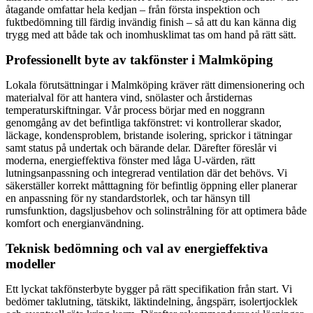
åtagande omfattar hela kedjan – från första inspektion och
fuktbedömning till färdig invändig finish – så att du kan känna dig
trygg med att både tak och inomhusklimat tas om hand på rätt sätt.
Professionellt byte av takfönster i Malmköping
Lokala förutsättningar i Malmköping kräver rätt dimensionering och
materialval för att hantera vind, snölaster och årstidernas
temperaturskiftningar. Vår process börjar med en noggrann
genomgång av det befintliga takfönstret: vi kontrollerar skador,
läckage, kondensproblem, bristande isolering, sprickor i tätningar
samt status på undertak och bärande delar. Därefter föreslår vi
moderna, energieffektiva fönster med låga U‑värden, rätt
lutningsanpassning och integrerad ventilation där det behövs. Vi
säkerställer korrekt måtttagning för befintlig öppning eller planerar
en anpassning för ny standardstorlek, och tar hänsyn till
rumsfunktion, dagsljusbehov och solinstrålning för att optimera både
komfort och energianvändning.
Teknisk bedömning och val av energieffektiva
modeller
Ett lyckat takfönsterbyte bygger på rätt specifikation från start. Vi
bedömer taklutning, tätskikt, läktindelning, ångspärr, isolertjocklek