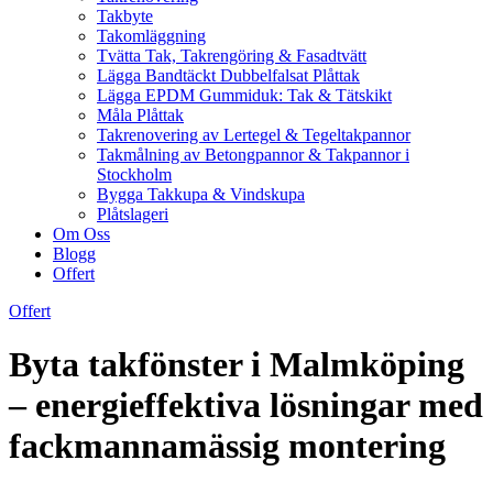
Takbyte
Takomläggning
Tvätta Tak, Takrengöring & Fasadtvätt
Lägga Bandtäckt Dubbelfalsat Plåttak
Lägga EPDM Gummiduk: Tak & Tätskikt
Måla Plåttak
Takrenovering av Lertegel & Tegeltakpannor
Takmålning av Betongpannor & Takpannor i
Stockholm
Bygga Takkupa & Vindskupa
Plåtslageri
Om Oss
Blogg
Offert
Offert
Byta takfönster i Malmköping
– energieffektiva lösningar med
fackmannamässig montering