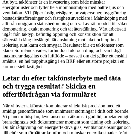
Att byta takfönster är en investering som både minskar
energiförluster och lyfter hela inomhusmiljön med bättre ljus och
ventilation. Vi hjälper fastighetsägare, privatpersoner, byggföretag,
bostadsrättsföreningar och fastighetsutvecklare i Malmköping med
allt från noggrann statusbedömning och val av rätt modell till säker
demontering, exakt montering och tät återställning. Vårt arbetssätt
utgår från taktyp, befintlig öppning och konstruktion för att
säkerställa lång livslängd, tät anslutning mot taket och optimal
isolering runt karm och smygar. Resultatet blir ett takfönster som
klarar Sörmlands väder, förhindrar fukt och drag, och samtidigt
maximerar dagsljus och luftflöde – oavsett om det gäller ett enskilt
småhus, en hel trapphusgång i en BRF eller ett större projekt i en
kommersiell fastighet.
Letar du efter takfönsterbyte med täta
och trygga resultat? Skicka en
offertförfrågan via formuläret
När vi byter takfönster kombinerar vi teknisk precision med ett
smidigt genomförande som minimerar störningar i drift och boende.
Vi planerar tidsplan, leveranser och åtkomst i god tid, arbetar enligt
branschpraxis och dokumenterar moment som tätning och isolering.
Du får rådgivning om energieffektiva glas, ventilationslösningar och
tillbehör som förbättrar komfort och minskar energikostnader. Vårt